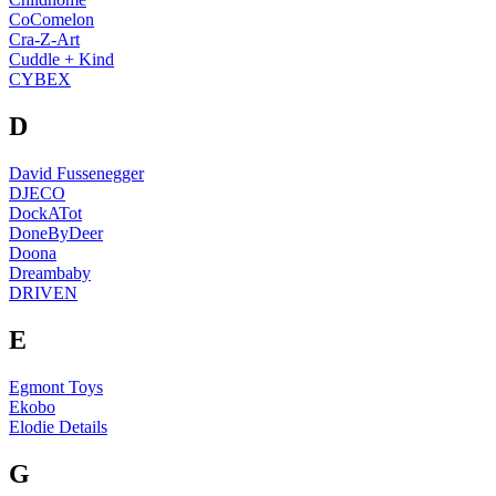
CoComelon
Cra-Z-Art
Cuddle + Kind
CYBEX
D
David Fussenegger
DJECO
DockATot
DoneByDeer
Doona
Dreambaby
DRIVEN
E
Egmont Toys
Ekobo
Elodie Details
G