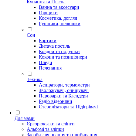
Купання та Гігієна
Ванна та аксесуари
Горщики
Косметика, догляд
Рушники, пелюшки
Сон
Бортики
Дитяча постіль
Ковдри та подушки
Кокони та позиціонери
Пледи
Пеленання
Техніка
Аспіратори, термометри
Зволожувачі, очищувачі
Пароварки та Блендери
Радіо-відеоняни
Стерилізатори та Підігрівачі
Для мами
Єргорюкзаки та слінги
Альбомі та зліпки
Засоби для прання та прибирання