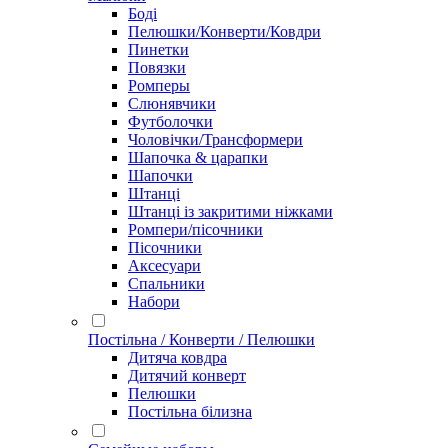
Боді
Пелюшки/Конверти/Ковдри
Пинетки
Повязки
Ромперы
Слюнявчики
Футболочки
Чоловічки/Трансформери
Шапочка & царапки
Шапочки
Штанці
Штанці із закритими ніжками
Ромпери/пісочники
Пісочники
Аксесуари
Спальники
Набори
Постільна / Конверти / Пелюшки
Дитяча ковдра
Дитячий конверт
Пелюшки
Постільна білизна