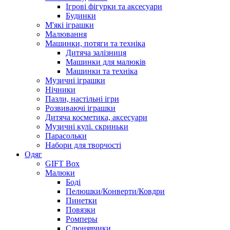
Ігрові фігурки та аксесуари
Будинки
М'які іграшки
Малювання
Машинки, потяги та техніка
Дитяча залізниця
Машинки для малюків
Машинки та техніка
Музичні іграшки
Нічники
Пазли, настільні ігри
Розвиваючі іграшки
Дитяча косметика, аксесуари
Музичні кулі. скриньки
Парасольки
Набори для творчості
Одяг
GIFT Box
Малюки
Боді
Пелюшки/Конверти/Ковдри
Пинетки
Повязки
Ромперы
Слюнявчики