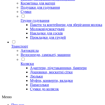
Косметика для матері
Подушки для годування
Сумки
Грудне годування
Пакети та контейнери для зберігання молока
Молоковідсмоктувачі
Накладки для сосків
Прокладки для грудей
Транспорт
Автокрісла
Велосипеди, самокаті, машини
Коляски
Адаптери, підстаканники, бампери
Дощовики, москитні сітки
Люльки
Муфти, конверти, вкладки
Парасольки
Сумки до колясок
Меню
Про нас