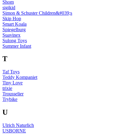
Shom
sigikid
Simon & Schuster Children&#039;s
Skip Hop
Smart Koala
Spiegelburg
Suavinex
Sulong Toys
Summer Infant
T
Taf Toys
Teddy Kompaniet
Tiny Love
trixie
Trousselier
Trybike
U
Ulrich Naturlich
USBORNE