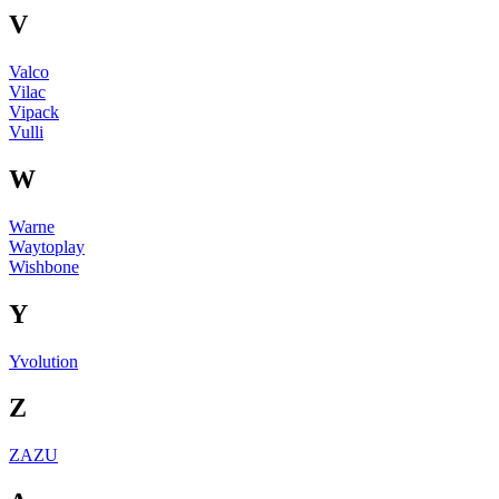
V
Valco
Vilac
Vipack
Vulli
W
Warne
Waytoplay
Wishbone
Y
Yvolution
Z
ZAZU