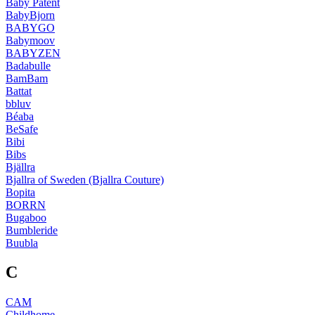
Baby Patent
BabyBjorn
BABYGO
Babymoov
BABYZEN
Badabulle
BamBam
Battat
bbluv
Béaba
BeSafe
Bibi
Bibs
Bjällra
Bjallra of Sweden (Bjallra Couture)
Bopita
BORRN
Bugaboo
Bumbleride
Buubla
C
CAM
Childhome