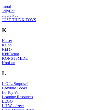
Janod
JellyCat
Jiggly Pup
JUST THINK TOYS
K
Kaiser
Kaloo
Kid O
KidsDepot
KONSTSMIDE
Koolsun
L
L.O.L. Surprise!
Ladybird Books
Le Toy Van
Learning Resources
LEGO
Li'l Woodzeez