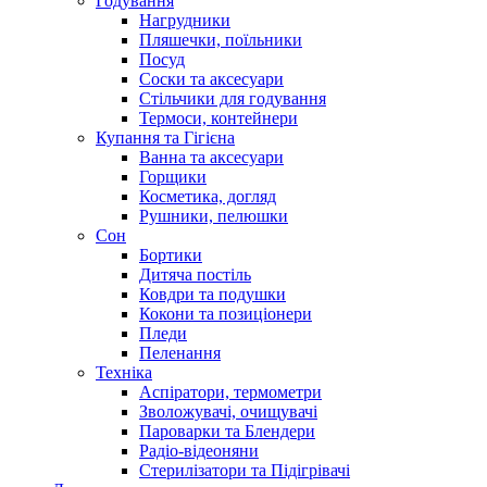
Годування
Нагрудники
Пляшечки, поїльники
Посуд
Соски та аксесуари
Стільчики для годування
Термоси, контейнери
Купання та Гігієна
Ванна та аксесуари
Горщики
Косметика, догляд
Рушники, пелюшки
Сон
Бортики
Дитяча постіль
Ковдри та подушки
Кокони та позиціонери
Пледи
Пеленання
Техніка
Аспіратори, термометри
Зволожувачі, очищувачі
Пароварки та Блендери
Радіо-відеоняни
Стерилізатори та Підігрівачі