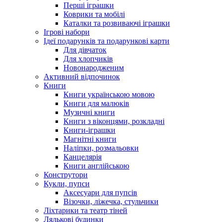
Перші іграшки
Коврики та мобілі
Каталки та розвиваючі іграшки
Ігрові набори
Ідеї ​​подарунків та подарункові карти
Для дівчаток
Для хлопчиків
Новонародженим
Активний відпочинок
Книги
Книги українською мовою
Книги для малюків
Музичні книги
Книги з віконцями, розкладні
Книги-іграшки
Магнітні книги
Наліпки, розмальовки
Канцелярія
Книги англійською
Конструтори
Кукли, пупси
Аксесуари для пупсів
Візочки, ліжечка, стульчики
Ліхтарики та театр тіней
Лялькові будинки