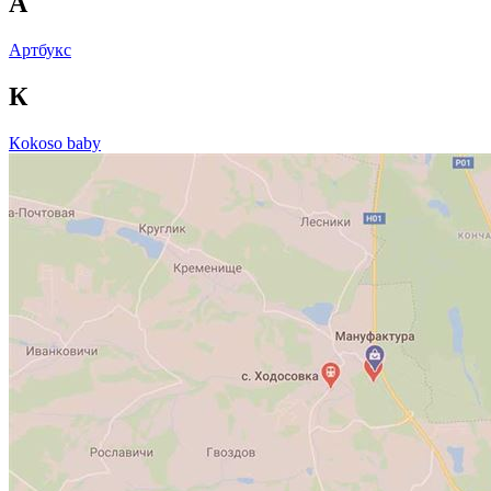
А
Артбукс
К
Кokoso baby