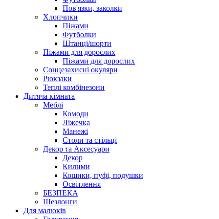
Пов'язки, заколки
Хлопчики
Піжами
Футболки
Штанці/шорти
Піжами для дорослих
Піжами для дорослих
Сонцезахисні окуляри
Рюкзаки
Теплі комбінезони
Дитяча кімната
Меблі
Комоди
Ліжечка
Манежі
Столи та стільці
Декор та Аксесуари
Декор
Килими
Кошики, пуфі, подушки
Освітлення
БЕЗПЕКА
Шезлонги
Для малюків