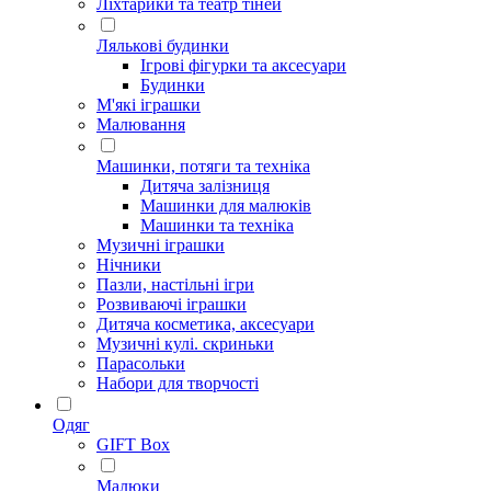
Ліхтарики та театр тіней
Лялькові будинки
Ігрові фігурки та аксесуари
Будинки
М'які іграшки
Малювання
Машинки, потяги та техніка
Дитяча залізниця
Машинки для малюків
Машинки та техніка
Музичні іграшки
Нічники
Пазли, настільні ігри
Розвиваючі іграшки
Дитяча косметика, аксесуари
Музичні кулі. скриньки
Парасольки
Набори для творчості
Одяг
GIFT Box
Малюки