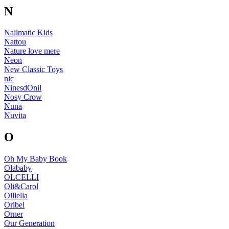
N
Nailmatic Kids
Nattou
Nature love mere
Neon
New Classic Toys
nic
NinesdOnil
Nosy Crow
Nuna
Nuvita
O
Oh My Baby Book
Olababy
OLCELLI
Oli&Carol
Olliella
Oribel
Orner
Our Generation