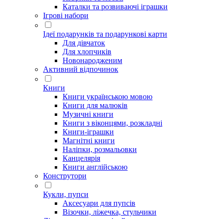
Каталки та розвиваючі іграшки
Ігрові набори
Ідеї ​​подарунків та подарункові карти
Для дівчаток
Для хлопчиків
Новонародженим
Активний відпочинок
Книги
Книги українською мовою
Книги для малюків
Музичні книги
Книги з віконцями, розкладні
Книги-іграшки
Магнітні книги
Наліпки, розмальовки
Канцелярія
Книги англійською
Конструтори
Кукли, пупси
Аксесуари для пупсів
Візочки, ліжечка, стульчики