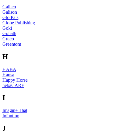
Galileo
Galison
Glo Pals
Globe Publishing
Goki
Goliath
Graco
Greentom
H
HABA
Hansa
Happy Horse
hebaCARE
I
Imagine That
Infantino
J