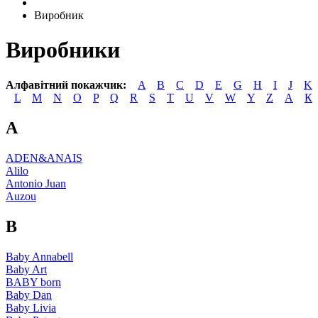
Виробник
Виробники
Алфавітний покажчик:
A
B
C
D
E
G
H
I
J
K
L
M
N
O
P
Q
R
S
T
U
V
W
Y
Z
А
К
A
ADEN&ANAIS
Alilo
Antonio Juan
Auzou
B
Baby Annabell
Baby Art
BABY born
Baby Dan
Baby Livia