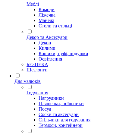
Меблі
Комоди
Ліжечка
Манежі
Столи та стільці
Декор та Аксесуари
Декор
Килими
Кошики, пуфі, подушки
Освітлення
БЕЗПЕКА
Шезлонги
Для малюків
Годування
Нагрудники
Пляшечки, поїльники
Посуд
Соски та аксесуари
Стільчики для годування
Термоси, контейнери