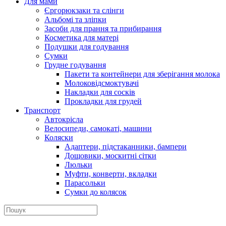
Для мами
Єргорюкзаки та слінги
Альбомі та зліпки
Засоби для прання та прибирання
Косметика для матері
Подушки для годування
Сумки
Грудне годування
Пакети та контейнери для зберігання молока
Молоковідсмоктувачі
Накладки для сосків
Прокладки для грудей
Транспорт
Автокрісла
Велосипеди, самокаті, машини
Коляски
Адаптери, підстаканники, бампери
Дощовики, москитні сітки
Люльки
Муфти, конверти, вкладки
Парасольки
Сумки до колясок