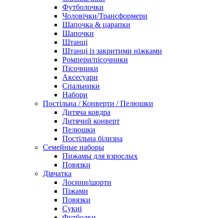
Футболочки
Чоловічки/Трансформери
Шапочка & царапки
Шапочки
Штанці
Штанці із закритими ніжками
Ромпери/пісочники
Пісочники
Аксесуари
Спальники
Набори
Постільна / Конверти / Пелюшки
Дитяча ковдра
Дитячий конверт
Пелюшки
Постільна білизна
Семейные наборы
Пижамы для взрослых
Повязки
Дівчатка
Лосини/шорти
Піжами
Повязки
Сукні
Футболки