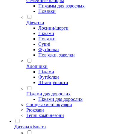
Семейные наборы
Пижамы для взрослых
Повязки
Дівчатка
Лосини/шорти
Піжами
Повязки
Сукні
Футболки
Пов'язки, заколки
Хлопчики
Піжами
Футболки
Штанці/шорти
Піжами для дорослих
Піжами для дорослих
Сонцезахисні окуляри
Рюкзаки
Теплі комбінезони
Дитяча кімната