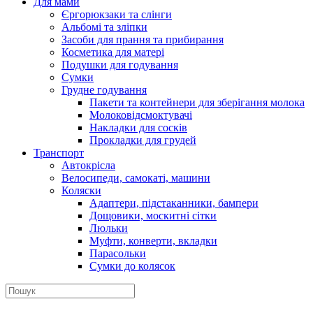
Для мами
Єргорюкзаки та слінги
Альбомі та зліпки
Засоби для прання та прибирання
Косметика для матері
Подушки для годування
Сумки
Грудне годування
Пакети та контейнери для зберігання молока
Молоковідсмоктувачі
Накладки для сосків
Прокладки для грудей
Транспорт
Автокрісла
Велосипеди, самокаті, машини
Коляски
Адаптери, підстаканники, бампери
Дощовики, москитні сітки
Люльки
Муфти, конверти, вкладки
Парасольки
Сумки до колясок