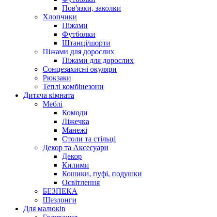
Пов'язки, заколки
Хлопчики
Піжами
Футболки
Штанці/шорти
Піжами для дорослих
Піжами для дорослих
Сонцезахисні окуляри
Рюкзаки
Теплі комбінезони
Дитяча кімната
Меблі
Комоди
Ліжечка
Манежі
Столи та стільці
Декор та Аксесуари
Декор
Килими
Кошики, пуфі, подушки
Освітлення
БЕЗПЕКА
Шезлонги
Для малюків