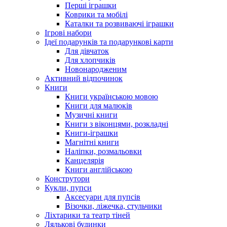
Перші іграшки
Коврики та мобілі
Каталки та розвиваючі іграшки
Ігрові набори
Ідеї ​​подарунків та подарункові карти
Для дівчаток
Для хлопчиків
Новонародженим
Активний відпочинок
Книги
Книги українською мовою
Книги для малюків
Музичні книги
Книги з віконцями, розкладні
Книги-іграшки
Магнітні книги
Наліпки, розмальовки
Канцелярія
Книги англійською
Конструтори
Кукли, пупси
Аксесуари для пупсів
Візочки, ліжечка, стульчики
Ліхтарики та театр тіней
Лялькові будинки