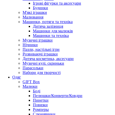
Ігрові фігурки та аксесуари
Будинки
М'які іграшки
Малювання
Машинки, потяги та техніка
Дитяча залізниця
Машинки для малюків
Машинки та техніка
Музичні іграшки
Нічники
Пазли, настільні ігри
Розвиваючі іграшки
Дитяча косметика, аксесуари
Музичні кулі. скриньки
Парасольки
Набори для творчості
Одяг
GIFT Box
Малюки
Боді
Пелюшки/Конверти/Ковдри
Пинетки
Повязки
Ромперы
Слюнявчики