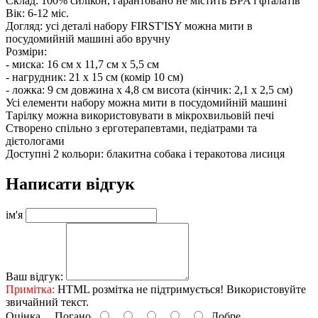
Склад: 100% силікон, гарантовано не містить BPA і фталатів
Вік: 6-12 міс.
Догляд: усі деталі набору FIRST'ISY можна мити в
посудомийній машині або вручну
Розміри:
- миска: 16 см х 11,7 см х 5,5 см
- нагрудник: 21 х 15 см (комір 10 см)
- ложка: 9 см довжина х 4,8 см висота (кінчик: 2,1 х 2,5 см)
Усі елементи набору можна мити в посудомийній машині
Тарілку можна використовувати в мікрохвильовій печі
Створено спільно з ерготерапевтами, педіатрами та
дієтологами
Доступні 2 кольори: блакитна собака і теракотова лисиця
Написати відгук
ім'я
Ваш відгук:
Примітка:
HTML розмітка не підтримується! Використовуйте
звичайний текст.
Оцінка
Погано
Добре