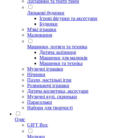
Ліхтарики та театр тіней
Лялькові будинки
Ігрові фігурки та аксесуари
Будинки
М'які іграшки
Малювання
Машинки, потяги та техніка
Дитяча залізниця
Машинки для малюків
Машинки та техніка
Музичні іграшки
Нічники
Пазли, настільні ігри
Розвиваючі іграшки
Дитяча косметика, аксесуари
Музичні кулі. скриньки
Парасольки
Набори для творчості
Одяг
GIFT Box
Малюки