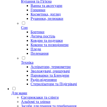
Купання та Гігієна
Ванна та аксесуари
Горщики
Косметика, догляд
Рушники, пелюшки
Сон
Бортики
Дитяча постіль
Ковдри та подушки
Кокони та позиціонери
Пледи
Пеленання
Техніка
Аспіратори, термометри
Зволожувачі, очищувачі
Пароварки та Блендери
Радіо-відеоняни
Стерилізатори та Підігрівачі
Для мами
Єргорюкзаки та слінги
Альбомі та зліпки
Засоби для прання та прибирання