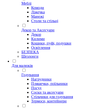
Меблі
Комоди
Ліжечка
Манежі
Столи та стільці
Декор та Аксесуари
Декор
Килими
Кошики, пуфі, подушки
Освітлення
БЕЗПЕКА
Шезлонги
Для малюків
Годування
Нагрудники
Пляшечки, поїльники
Посуд
Соски та аксесуари
Стільчики для годування
Термоси, контейнери