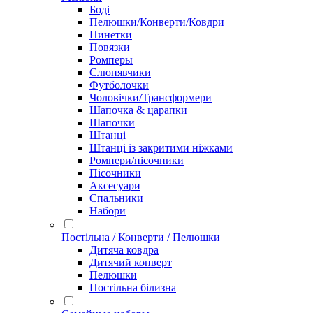
Боді
Пелюшки/Конверти/Ковдри
Пинетки
Повязки
Ромперы
Слюнявчики
Футболочки
Чоловічки/Трансформери
Шапочка & царапки
Шапочки
Штанці
Штанці із закритими ніжками
Ромпери/пісочники
Пісочники
Аксесуари
Спальники
Набори
Постільна / Конверти / Пелюшки
Дитяча ковдра
Дитячий конверт
Пелюшки
Постільна білизна