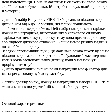
нові консистенції. Вона намагатиметься схопити свою ложку,
але їй все одно буде важко. Їй потрібен посуд, який відповідає
її моториці.
Дитячий набір Babymoov FIRST'ISY ідеально підходить для
дітей віком від 6 до 12 місяців, які тільки починають
знайомство з твердою їжею. Цей набір складається з тарілки,
ложки та нагрудника, виготовлених з харчового силікону.
Тарілка має нековзку присоску, тому вона прилягає до столу
або підносу дитячого стільчика. Більше немає ризику падіння
дитячої їжі на підлогу!
Завдяки ергономічній ручці ця маленька ложка також ідеально
підходить для маленьких ротиків: її вбудований масажер для
ясен з боків заспокоїть вашу дитину, коли у неї почнуть
прорізуватися зуби.
Дійсно практичний силіконовий нагрудник має фіксатор для
їжі та регульовану зубчасту застібку.
Легкий догляд: миску, ложку та нагрудник у наборі FIRST'ISY
можна мити в посудомийній машині або вручну».
Основні характеристики: