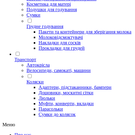
Косметика для матері
Подушки для годування
Сумки
Грудне годування
Пакети та контейнери для зберігання молока
Молоковідсмоктувачі
Накладки для сосків
Прокладки для грудей
Транспорт
Автокрісла
Велосипеди, самокаті, машини
Коляски
Адаптери, підстаканники, бампери
Дощовики, москитні сітки
Люльки
Муфти, конверти, вкладки
Парасольки
Сумки до колясок
Меню
Про нас