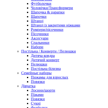
Футболочки
Чоловічки/Трансформери
Шапочка & царапки
Шапочки
Штанці
Штанці із закритими ніжками
Ромпери/пісочники
Пісочники
Аксесуари
Спальники
Набори
Постільна / Конверти / Пелюшки
Дитяча ковдра
Дитячий конверт
Пелюшки
Постільна білизна
Семейные наборы
Пижамы для взрослых
Повязки
Дівчатка
Лосини/шорти
Піжами
Повязки
Сукні
Футболки