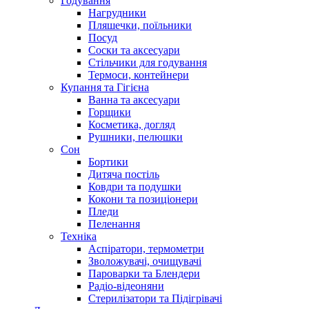
Годування
Нагрудники
Пляшечки, поїльники
Посуд
Соски та аксесуари
Стільчики для годування
Термоси, контейнери
Купання та Гігієна
Ванна та аксесуари
Горщики
Косметика, догляд
Рушники, пелюшки
Сон
Бортики
Дитяча постіль
Ковдри та подушки
Кокони та позиціонери
Пледи
Пеленання
Техніка
Аспіратори, термометри
Зволожувачі, очищувачі
Пароварки та Блендери
Радіо-відеоняни
Стерилізатори та Підігрівачі