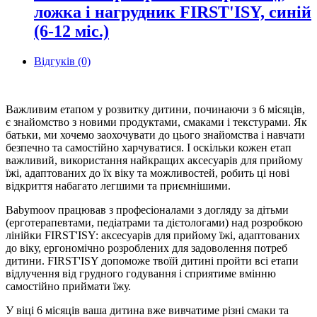
ложка і нагрудник FIRST'ISY, синій
(6-12 міс.)
Відгуків (0)
Важливим етапом у розвитку дитини, починаючи з 6 місяців,
є знайомство з новими продуктами, смаками і текстурами. Як
батьки, ми хочемо заохочувати до цього знайомства і навчати
безпечно та самостійно харчуватися. І оскільки кожен етап
важливий, використання найкращих аксесуарів для прийому
їжі, адаптованих до їх віку та можливостей, робить ці нові
відкриття набагато легшими та приємнішими.
Babymoov працював з професіоналами з догляду за дітьми
(ерготерапевтами, педіатрами та дієтологами) над розробкою
лінійки FIRST'ISY: аксесуарів для прийому їжі, адаптованих
до віку, ергономічно розроблених для задоволення потреб
дитини. FIRST'ISY допоможе твоїй дитині пройти всі етапи
відлучення від грудного годування і сприятиме вмінню
самостійно приймати їжу.
У віці 6 місяців ваша дитина вже вивчатиме різні смаки та