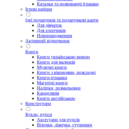
Каталки та розвиваючі іграшки
Ігрові набори
Ідеї ​​подарунків та подарункові карти
Для дівчаток
Для хлопчиків
Новонародженим
Активний відпочинок
Книги
Книги українською мовою
Книги для малюків
Музичні книги
Книги з віконцями, розкладні
Книги-іграшки
Магнітні книги
Наліпки, розмальовки
Канцелярія
Книги англійською
Конструтори
Кукли, пупси
Аксесуари для пупсів
Візочки, ліжечка, стульчики