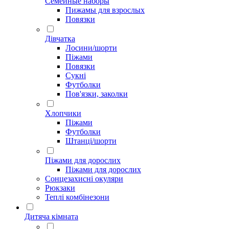
Семейные наборы
Пижамы для взрослых
Повязки
Дівчатка
Лосини/шорти
Піжами
Повязки
Сукні
Футболки
Пов'язки, заколки
Хлопчики
Піжами
Футболки
Штанці/шорти
Піжами для дорослих
Піжами для дорослих
Сонцезахисні окуляри
Рюкзаки
Теплі комбінезони
Дитяча кімната