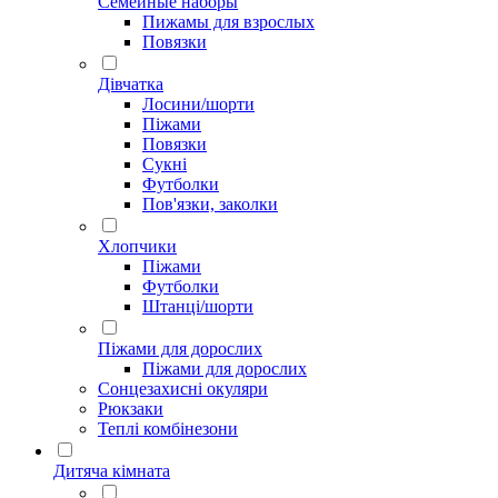
Семейные наборы
Пижамы для взрослых
Повязки
Дівчатка
Лосини/шорти
Піжами
Повязки
Сукні
Футболки
Пов'язки, заколки
Хлопчики
Піжами
Футболки
Штанці/шорти
Піжами для дорослих
Піжами для дорослих
Сонцезахисні окуляри
Рюкзаки
Теплі комбінезони
Дитяча кімната