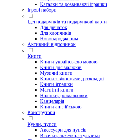
Каталки та розвиваючі іграшки
Ігрові набори
Ідеї ​​подарунків та подарункові карти
Для дівчаток
Для хлопчиків
Новонародженим
Активний відпочинок
Книги
Книги українською мовою
Книги для малюків
Музичні книги
Книги з віконцями, розкладні
Книги-іграшки
Магнітні книги
Наліпки, розмальовки
Канцелярія
Книги англійською
Конструтори
Кукли, пупси
Аксесуари для пупсів
Візочки, ліжечка, стульчики