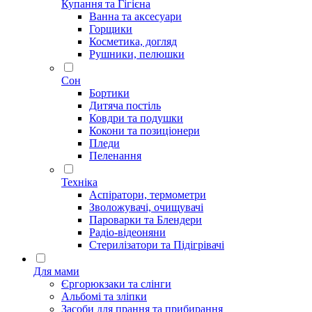
Купання та Гігієна
Ванна та аксесуари
Горщики
Косметика, догляд
Рушники, пелюшки
Сон
Бортики
Дитяча постіль
Ковдри та подушки
Кокони та позиціонери
Пледи
Пеленання
Техніка
Аспіратори, термометри
Зволожувачі, очищувачі
Пароварки та Блендери
Радіо-відеоняни
Стерилізатори та Підігрівачі
Для мами
Єргорюкзаки та слінги
Альбомі та зліпки
Засоби для прання та прибирання