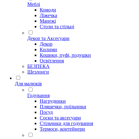
Меблі
Комоди
Ліжечка
Манежі
Столи та стільці
Декор та Аксесуари
Декор
Килими
Кошики, пуфі, подушки
Освітлення
БЕЗПЕКА
Шезлонги
Для малюків
Годування
Нагрудники
Пляшечки, поїльники
Посуд
Соски та аксесуари
Стільчики для годування
Термоси, контейнери