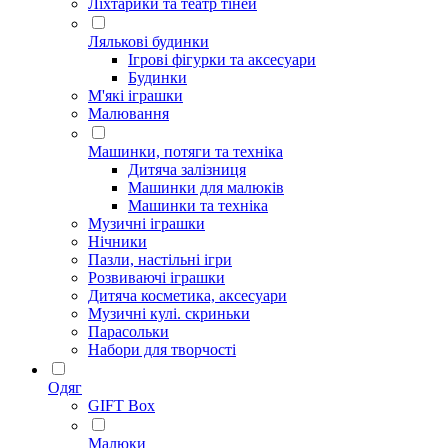
Ліхтарики та театр тіней
Лялькові будинки
Ігрові фігурки та аксесуари
Будинки
М'які іграшки
Малювання
Машинки, потяги та техніка
Дитяча залізниця
Машинки для малюків
Машинки та техніка
Музичні іграшки
Нічники
Пазли, настільні ігри
Розвиваючі іграшки
Дитяча косметика, аксесуари
Музичні кулі. скриньки
Парасольки
Набори для творчості
Одяг
GIFT Box
Малюки