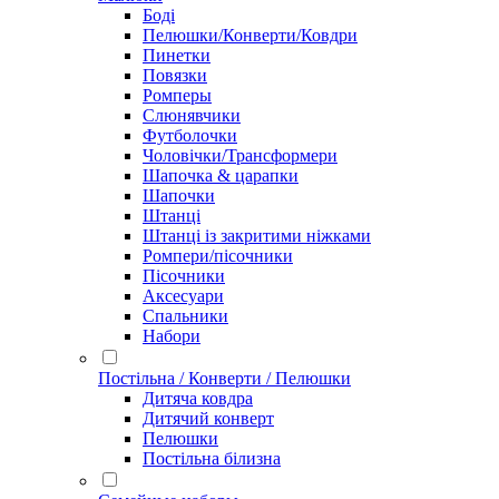
Боді
Пелюшки/Конверти/Ковдри
Пинетки
Повязки
Ромперы
Слюнявчики
Футболочки
Чоловічки/Трансформери
Шапочка & царапки
Шапочки
Штанці
Штанці із закритими ніжками
Ромпери/пісочники
Пісочники
Аксесуари
Спальники
Набори
Постільна / Конверти / Пелюшки
Дитяча ковдра
Дитячий конверт
Пелюшки
Постільна білизна