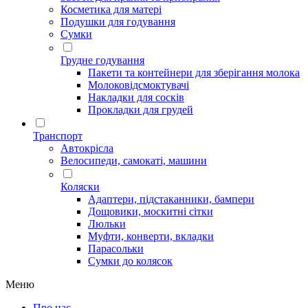
Косметика для матері
Подушки для годування
Сумки
Грудне годування
Пакети та контейнери для зберігання молока
Молоковідсмоктувачі
Накладки для сосків
Прокладки для грудей
Транспорт
Автокрісла
Велосипеди, самокаті, машини
Коляски
Адаптери, підстаканники, бампери
Дощовики, москитні сітки
Люльки
Муфти, конверти, вкладки
Парасольки
Сумки до колясок
Меню
Про нас