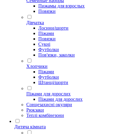
Семейные наборы
Пижамы для взрослых
Повязки
Дівчатка
Лосини/шорти
Піжами
Повязки
Сукні
Футболки
Пов'язки, заколки
Хлопчики
Піжами
Футболки
Штанці/шорти
Піжами для дорослих
Піжами для дорослих
Сонцезахисні окуляри
Рюкзаки
Теплі комбінезони
Дитяча кімната