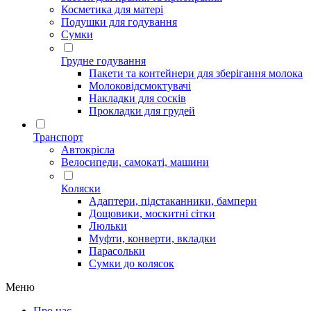
Косметика для матері
Подушки для годування
Сумки
Грудне годування
Пакети та контейнери для зберігання молока
Молоковідсмоктувачі
Накладки для сосків
Прокладки для грудей
Транспорт
Автокрісла
Велосипеди, самокаті, машини
Коляски
Адаптери, підстаканники, бампери
Дощовики, москитні сітки
Люльки
Муфти, конверти, вкладки
Парасольки
Сумки до колясок
Меню
Про нас