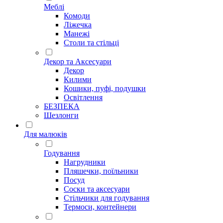
Меблі
Комоди
Ліжечка
Манежі
Столи та стільці
Декор та Аксесуари
Декор
Килими
Кошики, пуфі, подушки
Освітлення
БЕЗПЕКА
Шезлонги
Для малюків
Годування
Нагрудники
Пляшечки, поїльники
Посуд
Соски та аксесуари
Стільчики для годування
Термоси, контейнери