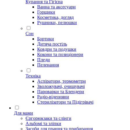
Купання та Гігієна
Ванна та аксесуари
Горщики
Косметика, догляд
Рушники, пелюшки
Сон
Бортики
Дитяча постіль
Ковдри та подушки
Кокони та позиціонери
Пледи
Пеленання
Техніка
Аспіратори, термометри
Зволожувачі, очищувачі
Пароварки та Блендери
Радіо-відеоняни
Стерилізатори та Підігрівачі
Для мами
Єргорюкзаки та слінги
Альбомі та зліпки
Засоби для прання та прибирання