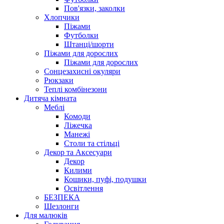
Пов'язки, заколки
Хлопчики
Піжами
Футболки
Штанці/шорти
Піжами для дорослих
Піжами для дорослих
Сонцезахисні окуляри
Рюкзаки
Теплі комбінезони
Дитяча кімната
Меблі
Комоди
Ліжечка
Манежі
Столи та стільці
Декор та Аксесуари
Декор
Килими
Кошики, пуфі, подушки
Освітлення
БЕЗПЕКА
Шезлонги
Для малюків