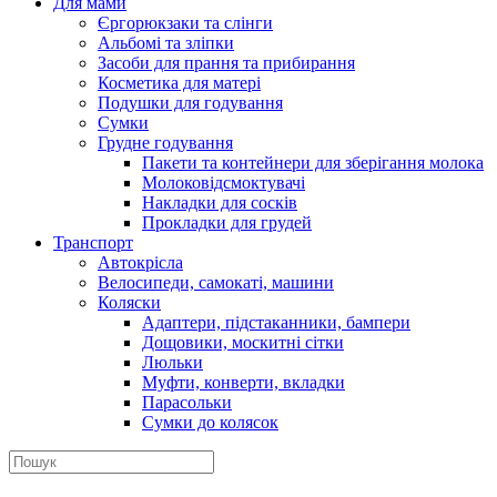
Для мами
Єргорюкзаки та слінги
Альбомі та зліпки
Засоби для прання та прибирання
Косметика для матері
Подушки для годування
Сумки
Грудне годування
Пакети та контейнери для зберігання молока
Молоковідсмоктувачі
Накладки для сосків
Прокладки для грудей
Транспорт
Автокрісла
Велосипеди, самокаті, машини
Коляски
Адаптери, підстаканники, бампери
Дощовики, москитні сітки
Люльки
Муфти, конверти, вкладки
Парасольки
Сумки до колясок