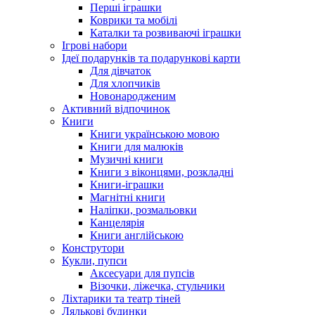
Перші іграшки
Коврики та мобілі
Каталки та розвиваючі іграшки
Ігрові набори
Ідеї ​​подарунків та подарункові карти
Для дівчаток
Для хлопчиків
Новонародженим
Активний відпочинок
Книги
Книги українською мовою
Книги для малюків
Музичні книги
Книги з віконцями, розкладні
Книги-іграшки
Магнітні книги
Наліпки, розмальовки
Канцелярія
Книги англійською
Конструтори
Кукли, пупси
Аксесуари для пупсів
Візочки, ліжечка, стульчики
Ліхтарики та театр тіней
Лялькові будинки