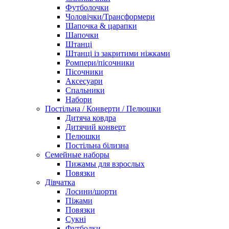
Футболочки
Чоловічки/Трансформери
Шапочка & царапки
Шапочки
Штанці
Штанці із закритими ніжками
Ромпери/пісочники
Пісочники
Аксесуари
Спальники
Набори
Постільна / Конверти / Пелюшки
Дитяча ковдра
Дитячий конверт
Пелюшки
Постільна білизна
Семейные наборы
Пижамы для взрослых
Повязки
Дівчатка
Лосини/шорти
Піжами
Повязки
Сукні
Футболки