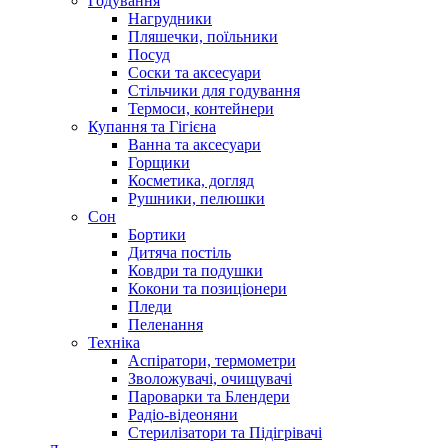
Годування
Нагрудники
Пляшечки, поїльники
Посуд
Соски та аксесуари
Стільчики для годування
Термоси, контейнери
Купання та Гігієна
Ванна та аксесуари
Горщики
Косметика, догляд
Рушники, пелюшки
Сон
Бортики
Дитяча постіль
Ковдри та подушки
Кокони та позиціонери
Пледи
Пеленання
Техніка
Аспіратори, термометри
Зволожувачі, очищувачі
Пароварки та Блендери
Радіо-відеоняни
Стерилізатори та Підігрівачі