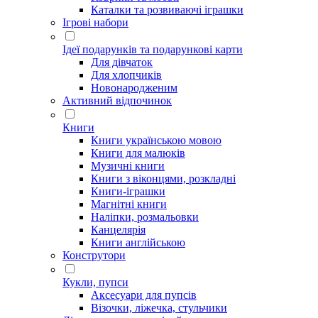
Каталки та розвиваючі іграшки
Ігрові набори
Ідеї ​​подарунків та подарункові карти
Для дівчаток
Для хлопчиків
Новонародженим
Активний відпочинок
Книги
Книги українською мовою
Книги для малюків
Музичні книги
Книги з віконцями, розкладні
Книги-іграшки
Магнітні книги
Наліпки, розмальовки
Канцелярія
Книги англійською
Конструтори
Кукли, пупси
Аксесуари для пупсів
Візочки, ліжечка, стульчики