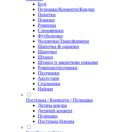
Боді
Пелюшки/Конверти/Ковдри
Пинетки
Повязки
Ромперы
Слюнявчики
Футболочки
Чоловічки/Трансформери
Шапочка & царапки
Шапочки
Штанці
Штанці із закритими ніжками
Ромпери/пісочники
Пісочники
Аксесуари
Спальники
Набори
Постільна / Конверти / Пелюшки
Дитяча ковдра
Дитячий конверт
Пелюшки
Постільна білизна