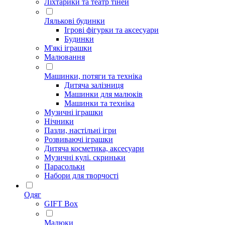
Ліхтарики та театр тіней
Лялькові будинки
Ігрові фігурки та аксесуари
Будинки
М'які іграшки
Малювання
Машинки, потяги та техніка
Дитяча залізниця
Машинки для малюків
Машинки та техніка
Музичні іграшки
Нічники
Пазли, настільні ігри
Розвиваючі іграшки
Дитяча косметика, аксесуари
Музичні кулі. скриньки
Парасольки
Набори для творчості
Одяг
GIFT Box
Малюки