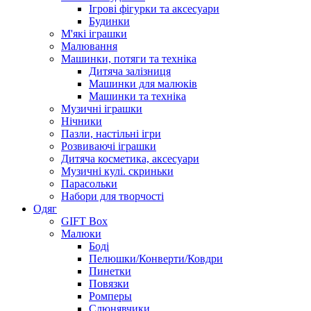
Ігрові фігурки та аксесуари
Будинки
М'які іграшки
Малювання
Машинки, потяги та техніка
Дитяча залізниця
Машинки для малюків
Машинки та техніка
Музичні іграшки
Нічники
Пазли, настільні ігри
Розвиваючі іграшки
Дитяча косметика, аксесуари
Музичні кулі. скриньки
Парасольки
Набори для творчості
Одяг
GIFT Box
Малюки
Боді
Пелюшки/Конверти/Ковдри
Пинетки
Повязки
Ромперы
Слюнявчики