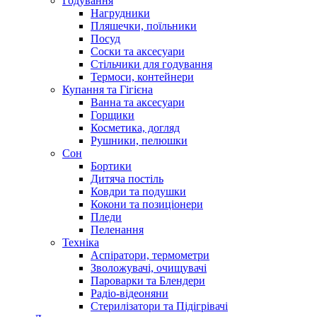
Годування
Нагрудники
Пляшечки, поїльники
Посуд
Соски та аксесуари
Стільчики для годування
Термоси, контейнери
Купання та Гігієна
Ванна та аксесуари
Горщики
Косметика, догляд
Рушники, пелюшки
Сон
Бортики
Дитяча постіль
Ковдри та подушки
Кокони та позиціонери
Пледи
Пеленання
Техніка
Аспіратори, термометри
Зволожувачі, очищувачі
Пароварки та Блендери
Радіо-відеоняни
Стерилізатори та Підігрівачі