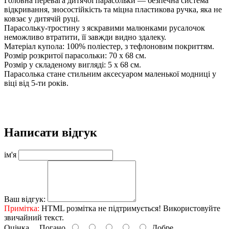
Головна перевага дитячої парасольки — безпечна система
відкривання, зносостійкість та міцна пластикова ручка, яка не
ковзає у дитячій руці.
Парасольку-тростину з яскравими малюнками русалочок
неможливо втратити, її завжди видно здалеку.
Матеріал купола: 100% поліестер, з тефлоновим покриттям.
Розмір розкритої парасольки: 70 х 68 см.
Розмір у складеному вигляді: 5 х 68 см.
Парасолька стане стильним аксесуаром маленької модниці у
віці від 5-ти років.
Написати відгук
ім'я
Ваш відгук:
Примітка:
HTML розмітка не підтримується! Використовуйте
звичайний текст.
Оцінка
Погано
Добре