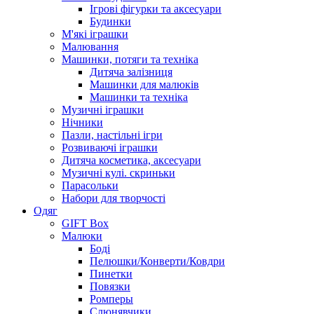
Ігрові фігурки та аксесуари
Будинки
М'які іграшки
Малювання
Машинки, потяги та техніка
Дитяча залізниця
Машинки для малюків
Машинки та техніка
Музичні іграшки
Нічники
Пазли, настільні ігри
Розвиваючі іграшки
Дитяча косметика, аксесуари
Музичні кулі. скриньки
Парасольки
Набори для творчості
Одяг
GIFT Box
Малюки
Боді
Пелюшки/Конверти/Ковдри
Пинетки
Повязки
Ромперы
Слюнявчики