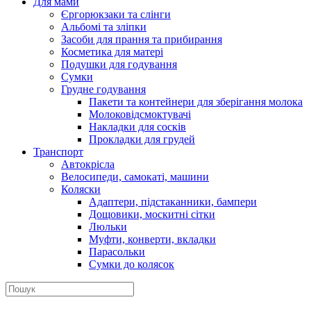
Для мами
Єргорюкзаки та слінги
Альбомі та зліпки
Засоби для прання та прибирання
Косметика для матері
Подушки для годування
Сумки
Грудне годування
Пакети та контейнери для зберігання молока
Молоковідсмоктувачі
Накладки для сосків
Прокладки для грудей
Транспорт
Автокрісла
Велосипеди, самокаті, машини
Коляски
Адаптери, підстаканники, бампери
Дощовики, москитні сітки
Люльки
Муфти, конверти, вкладки
Парасольки
Сумки до колясок