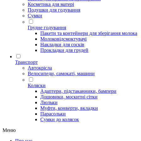
Косметика для матері
Подушки для годування
Сумки
Грудне годування
Пакети та контейнери для зберігання молока
Молоковідсмоктувачі
Накладки для сосків
Прокладки для грудей
Транспорт
Автокрісла
Велосипеди, самокаті, машини
Коляски
Адаптери, підстаканники, бампери
Дощовики, москитні сітки
Люльки
Муфти, конверти, вкладки
Парасольки
Сумки до колясок
Меню
Про нас