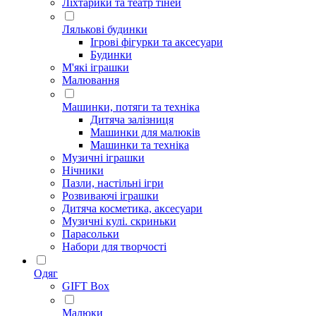
Ліхтарики та театр тіней
Лялькові будинки
Ігрові фігурки та аксесуари
Будинки
М'які іграшки
Малювання
Машинки, потяги та техніка
Дитяча залізниця
Машинки для малюків
Машинки та техніка
Музичні іграшки
Нічники
Пазли, настільні ігри
Розвиваючі іграшки
Дитяча косметика, аксесуари
Музичні кулі. скриньки
Парасольки
Набори для творчості
Одяг
GIFT Box
Малюки