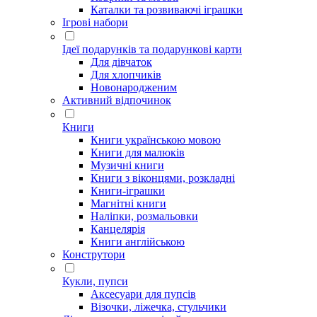
Каталки та розвиваючі іграшки
Ігрові набори
Ідеї ​​подарунків та подарункові карти
Для дівчаток
Для хлопчиків
Новонародженим
Активний відпочинок
Книги
Книги українською мовою
Книги для малюків
Музичні книги
Книги з віконцями, розкладні
Книги-іграшки
Магнітні книги
Наліпки, розмальовки
Канцелярія
Книги англійською
Конструтори
Кукли, пупси
Аксесуари для пупсів
Візочки, ліжечка, стульчики