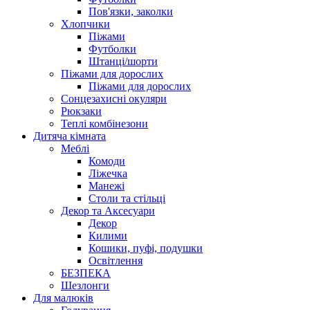
Пов'язки, заколки
Хлопчики
Піжами
Футболки
Штанці/шорти
Піжами для дорослих
Піжами для дорослих
Сонцезахисні окуляри
Рюкзаки
Теплі комбінезони
Дитяча кімната
Меблі
Комоди
Ліжечка
Манежі
Столи та стільці
Декор та Аксесуари
Декор
Килими
Кошики, пуфі, подушки
Освітлення
БЕЗПЕКА
Шезлонги
Для малюків