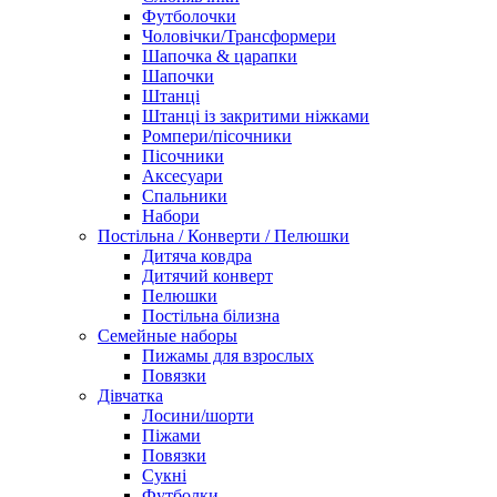
Футболочки
Чоловічки/Трансформери
Шапочка & царапки
Шапочки
Штанці
Штанці із закритими ніжками
Ромпери/пісочники
Пісочники
Аксесуари
Спальники
Набори
Постільна / Конверти / Пелюшки
Дитяча ковдра
Дитячий конверт
Пелюшки
Постільна білизна
Семейные наборы
Пижамы для взрослых
Повязки
Дівчатка
Лосини/шорти
Піжами
Повязки
Сукні
Футболки