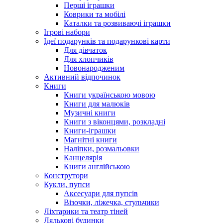
Перші іграшки
Коврики та мобілі
Каталки та розвиваючі іграшки
Ігрові набори
Ідеї ​​подарунків та подарункові карти
Для дівчаток
Для хлопчиків
Новонародженим
Активний відпочинок
Книги
Книги українською мовою
Книги для малюків
Музичні книги
Книги з віконцями, розкладні
Книги-іграшки
Магнітні книги
Наліпки, розмальовки
Канцелярія
Книги англійською
Конструтори
Кукли, пупси
Аксесуари для пупсів
Візочки, ліжечка, стульчики
Ліхтарики та театр тіней
Лялькові будинки