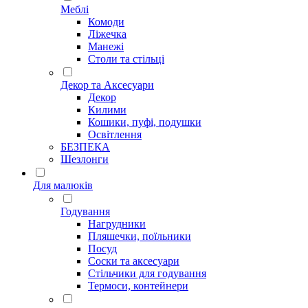
Меблі
Комоди
Ліжечка
Манежі
Столи та стільці
Декор та Аксесуари
Декор
Килими
Кошики, пуфі, подушки
Освітлення
БЕЗПЕКА
Шезлонги
Для малюків
Годування
Нагрудники
Пляшечки, поїльники
Посуд
Соски та аксесуари
Стільчики для годування
Термоси, контейнери