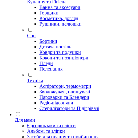
Купання та Гігієна
Ванна та аксесуари
Горщики
Косметика, догляд
Рушники, пелюшки
Сон
Бортики
Дитяча постіль
Ковдри та подушки
Кокони та позиціонери
Пледи
Пеленання
Техніка
Аспіратори, термометри
Зволожувачі, очищувачі
Пароварки та Блендери
Радіо-відеоняни
Стерилізатори та Підігрівачі
Для мами
Єргорюкзаки та слінги
Альбомі та зліпки
Засоби для прання та прибирання