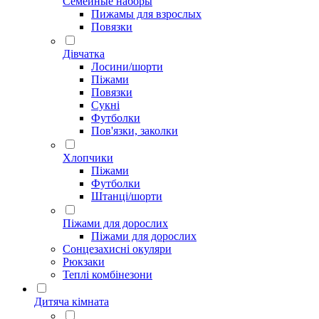
Семейные наборы
Пижамы для взрослых
Повязки
Дівчатка
Лосини/шорти
Піжами
Повязки
Сукні
Футболки
Пов'язки, заколки
Хлопчики
Піжами
Футболки
Штанці/шорти
Піжами для дорослих
Піжами для дорослих
Сонцезахисні окуляри
Рюкзаки
Теплі комбінезони
Дитяча кімната