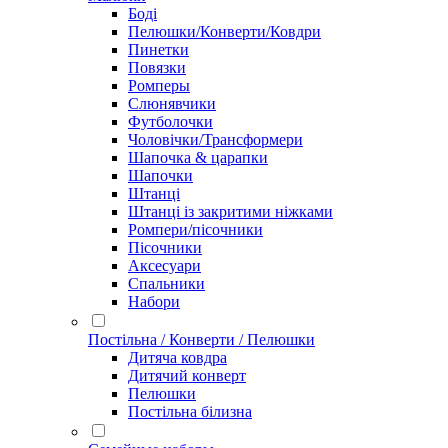
Боді
Пелюшки/Конверти/Ковдри
Пинетки
Повязки
Ромперы
Слюнявчики
Футболочки
Чоловічки/Трансформери
Шапочка & царапки
Шапочки
Штанці
Штанці із закритими ніжками
Ромпери/пісочники
Пісочники
Аксесуари
Спальники
Набори
Постільна / Конверти / Пелюшки
Дитяча ковдра
Дитячий конверт
Пелюшки
Постільна білизна