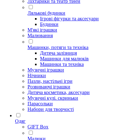
Ліхтарики та театр тіней
Лялькові будинки
Ігрові фігурки та аксесуари
Будинки
М'які іграшки
Малювання
Машинки, потяги та техніка
Дитяча залізниця
Машинки для малюків
Машинки та техніка
Музичні іграшки
Нічники
Пазли, настільні ігри
Розвиваючі іграшки
Дитяча косметика, аксесуари
Музичні кулі. скриньки
Парасольки
Набори для творчості
Одяг
GIFT Box
Малюки