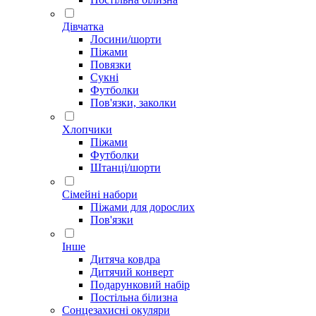
Дівчатка
Лосини/шорти
Піжами
Повязки
Сукні
Футболки
Пов'язки, заколки
Хлопчики
Піжами
Футболки
Штанці/шорти
Сімейні набори
Піжами для дорослих
Пов'язки
Інше
Дитяча ковдра
Дитячий конверт
Подарунковий набір
Постільна білизна
Сонцезахисні окуляри