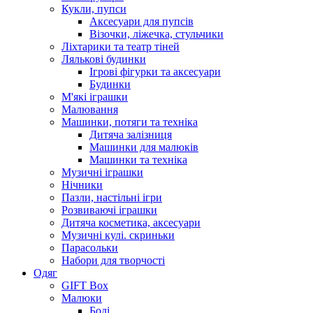
Кукли, пупси
Аксесуари для пупсів
Візочки, ліжечка, стульчики
Ліхтарики та театр тіней
Лялькові будинки
Ігрові фігурки та аксесуари
Будинки
М'які іграшки
Малювання
Машинки, потяги та техніка
Дитяча залізниця
Машинки для малюків
Машинки та техніка
Музичні іграшки
Нічники
Пазли, настільні ігри
Розвиваючі іграшки
Дитяча косметика, аксесуари
Музичні кулі. скриньки
Парасольки
Набори для творчості
Одяг
GIFT Box
Малюки
Боді