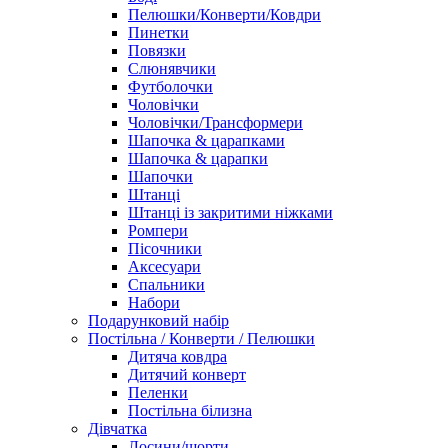
Пелюшки/Конверти/Ковдри
Пинетки
Повязки
Слюнявчики
Футболочки
Чоловічки
Чоловічки/Трансформери
Шапочка & царапками
Шапочка & царапки
Шапочки
Штанці
Штанці із закритими ніжками
Ромпери
Пісочники
Аксесуари
Спальники
Набори
Подарунковий набір
Постільна / Конверти / Пелюшки
Дитяча ковдра
Дитячий конверт
Пеленки
Постільна білизна
Дівчатка
Лосини/шорти