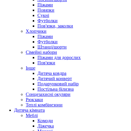
Піжами
Повязки
Сукні
Футболки
Пов'язки, заколки
Хлопчики
Піжами
Футболки
Штанці/шорти
Сімейні набори
Піжами для дорослих
Пов'язки
Інше
Дитяча ковдра
Дитячий конверт
Подарунковий набір
Постільна білизна
Сонцезахисні окуляри
Рюкзаки
Теплі комбінезони
Дитяча кімната
Меблі
Комоди
Ліжечка