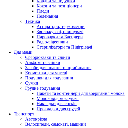
Ковдри та подушки
Кокони та позиціонери
Пледи
Пеленання
Техніка
Аспіратори, термометри
Зволожувачі, очищувачі
Пароварки та Блендери
Радіо-відеоняни
Стерилізатори та Підігрівачі
Для мами
Єргорюкзаки та слінги
Альбомі та зліпки
Засоби для прання та прибирання
Косметика для матері
Подушки для годування
Сумки
Грудне годування
Пакети та контейнери для зберігання молока
Молоковідсмоктувачі
Накладки для сосків
Прокладки для грудей
Транспорт
Автокрісла
Велосипеди, самокаті, машини