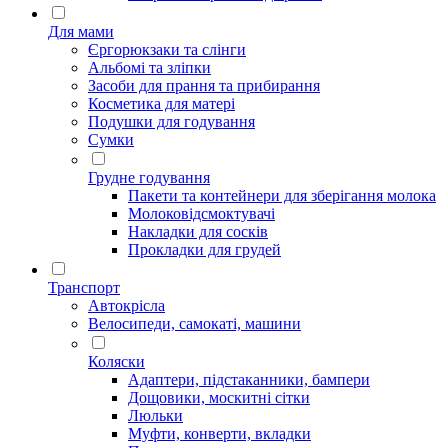
Для мами
Єргорюкзаки та слінги
Альбомі та зліпки
Засоби для прання та прибирання
Косметика для матері
Подушки для годування
Сумки
Грудне годування
Пакети та контейнери для зберігання молока
Молоковідсмоктувачі
Накладки для сосків
Прокладки для грудей
Транспорт
Автокрісла
Велосипеди, самокаті, машини
Коляски
Адаптери, підстаканники, бампери
Дощовики, москитні сітки
Люльки
Муфти, конверти, вкладки