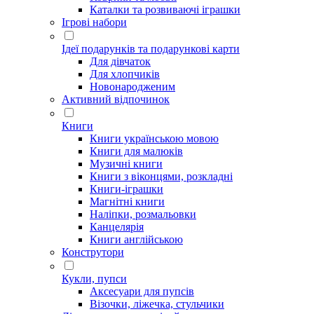
Каталки та розвиваючі іграшки
Ігрові набори
Ідеї ​​подарунків та подарункові карти
Для дівчаток
Для хлопчиків
Новонародженим
Активний відпочинок
Книги
Книги українською мовою
Книги для малюків
Музичні книги
Книги з віконцями, розкладні
Книги-іграшки
Магнітні книги
Наліпки, розмальовки
Канцелярія
Книги англійською
Конструтори
Кукли, пупси
Аксесуари для пупсів
Візочки, ліжечка, стульчики