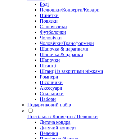
Боді
Пелюшки/Конверти/Ковдри
Пинетки
Повязки
Слюнявчики
Футболочки
Чоловічки
Чоловічки/Трансформери
Шапочка & царапками
Шапочка & царапки
Шапочки
Штанці
Штанці із закритими ніжками
Ромпери
Пісочники
Аксесуари
Спальники
Набори
Подарунковий набір
Постільна / Конверти / Пелюшки
Дитяча ковдра
Дитячий конверт
Пеленки
Постільна білизна