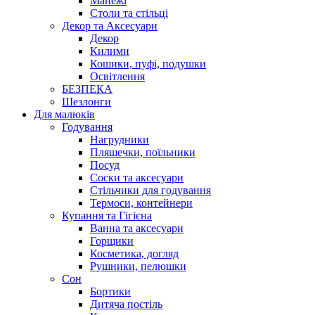
Манежі
Столи та стільці
Декор та Аксесуари
Декор
Килими
Кошики, пуфі, подушки
Освітлення
БЕЗПЕКА
Шезлонги
Для малюків
Годування
Нагрудники
Пляшечки, поїльники
Посуд
Соски та аксесуари
Стільчики для годування
Термоси, контейнери
Купання та Гігієна
Ванна та аксесуари
Горщики
Косметика, догляд
Рушники, пелюшки
Сон
Бортики
Дитяча постіль