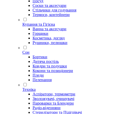
Посуд
Соски та аксесуари
Стільчики для годування
Термоси, контейнери
Купання та Гігієна
Ванна та аксесуари
Горщики
Косметика, догляд
Рушники, пелюшки
Сон
Бортики
Дитяча постіль
Ковдри та подушки
Кокони та позиціонери
Пледи
Пеленання
Техніка
Аспіратори, термометри
Зволожувачі, очищувачі
Пароварки та Блендери
Радіо-відеоняни
Стерилізатори та Підігрівачі