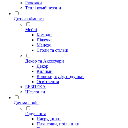
Рюкзаки
Теплі комбінезони
Дитяча кімната
Меблі
Комоди
Ліжечка
Манежі
Столи та стільці
Декор та Аксесуари
Декор
Килими
Кошики, пуфі, подушки
Освітлення
БЕЗПЕКА
Шезлонги
Для малюків
Годування
Нагрудники
Пляшечки, поїльники