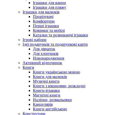
Іграшки для ванни
Іграшки для пляжу
Іграшки для малюків
Прорізувачі
Комфортери
Перші іграшки
Коврики та мобілі
Каталки та розвиваючі іграшки
Ігрові набори
Ідеї ​​подарунків та подарункові карти
Для дівчаток
Для хлопчиків
Новонародженим
Активний відпочинок
Книги
Книги українською мовою
Книги для малюків
Музичні книги
Книги з віконцями, розкладні
Книги-іграшки
Магнітні книги
Наліпки, розмальовки
Канцелярія
Книги англійською
Конструтори