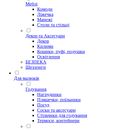
Меблі
Комоди
Ліжечка
Манежі
Столи та стільці
Декор та Аксесуари
Декор
Килими
Кошики, пуфі, подушки
Освітлення
БЕЗПЕКА
Шезлонги
Для малюків
Годування
Нагрудники
Пляшечки, поїльники
Посуд
Соски та аксесуари
Стільчики для годування
Термоси, контейнери