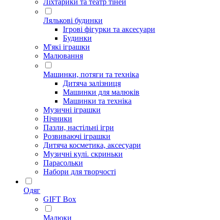
Ліхтарики та театр тіней
Лялькові будинки
Ігрові фігурки та аксесуари
Будинки
М'які іграшки
Малювання
Машинки, потяги та техніка
Дитяча залізниця
Машинки для малюків
Машинки та техніка
Музичні іграшки
Нічники
Пазли, настільні ігри
Розвиваючі іграшки
Дитяча косметика, аксесуари
Музичні кулі. скриньки
Парасольки
Набори для творчості
Одяг
GIFT Box
Малюки