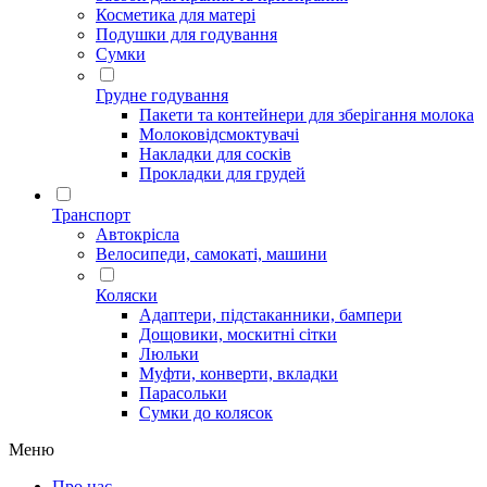
Косметика для матері
Подушки для годування
Сумки
Грудне годування
Пакети та контейнери для зберігання молока
Молоковідсмоктувачі
Накладки для сосків
Прокладки для грудей
Транспорт
Автокрісла
Велосипеди, самокаті, машини
Коляски
Адаптери, підстаканники, бампери
Дощовики, москитні сітки
Люльки
Муфти, конверти, вкладки
Парасольки
Сумки до колясок
Меню
Про нас