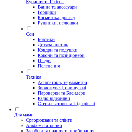
Купання та Гігієна
Ванна та аксесуари
Горщики
Косметика, догляд
Рушники, пелюшки
Сон
Бортики
Дитяча постіль
Ковдри та подушки
Кокони та позиціонери
Пледи
Пеленання
Техніка
Аспіратори, термометри
Зволожувачі, очищувачі
Пароварки та Блендери
Радіо-відеоняни
Стерилізатори та Підігрівачі
Для мами
Єргорюкзаки та слінги
Альбомі та зліпки
Засоби для прання та прибирання