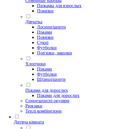
Семейные наборы
Пижамы для взрослых
Повязки
Дівчатка
Лосини/шорти
Піжами
Повязки
Сукні
Футболки
Пов'язки, заколки
Хлопчики
Піжами
Футболки
Штанці/шорти
Піжами для дорослих
Піжами для дорослих
Сонцезахисні окуляри
Рюкзаки
Теплі комбінезони
Дитяча кімната