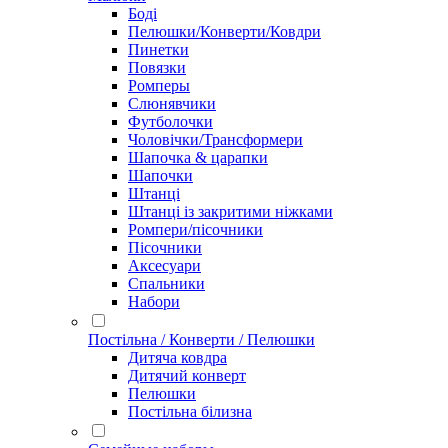
Боді
Пелюшки/Конверти/Ковдри
Пинетки
Повязки
Ромперы
Слюнявчики
Футболочки
Чоловічки/Трансформери
Шапочка & царапки
Шапочки
Штанці
Штанці із закритими ніжками
Ромпери/пісочники
Пісочники
Аксесуари
Спальники
Набори
Постільна / Конверти / Пелюшки
Дитяча ковдра
Дитячий конверт
Пелюшки
Постільна білизна