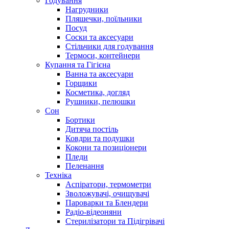
Годування
Нагрудники
Пляшечки, поїльники
Посуд
Соски та аксесуари
Стільчики для годування
Термоси, контейнери
Купання та Гігієна
Ванна та аксесуари
Горщики
Косметика, догляд
Рушники, пелюшки
Сон
Бортики
Дитяча постіль
Ковдри та подушки
Кокони та позиціонери
Пледи
Пеленання
Техніка
Аспіратори, термометри
Зволожувачі, очищувачі
Пароварки та Блендери
Радіо-відеоняни
Стерилізатори та Підігрівачі