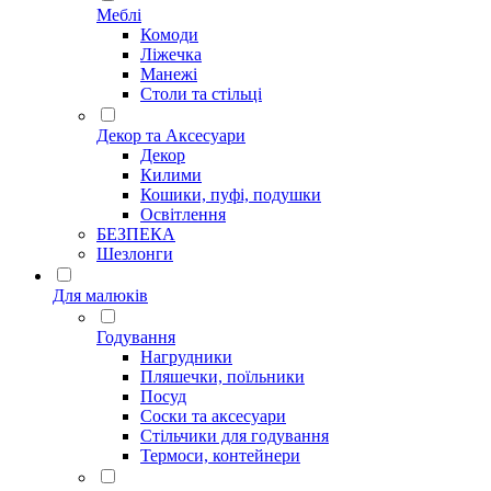
Меблі
Комоди
Ліжечка
Манежі
Столи та стільці
Декор та Аксесуари
Декор
Килими
Кошики, пуфі, подушки
Освітлення
БЕЗПЕКА
Шезлонги
Для малюків
Годування
Нагрудники
Пляшечки, поїльники
Посуд
Соски та аксесуари
Стільчики для годування
Термоси, контейнери