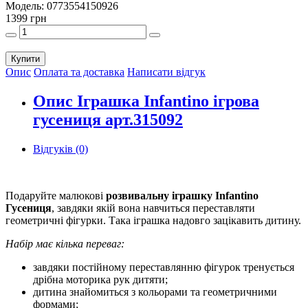
Модель:
0773554150926
1399 грн
Купити
Опис
Оплата та доставка
Написати відгук
Опис Іграшка Infantino ігрова
гусениця арт.315092
Відгуків (0)
Подаруйте малюкові
розвивальну іграшку Infantino
Гусениця
, завдяки якій вона навчиться переставляти
геометричні фігурки. Така іграшка надовго зацікавить дитину.
Набір має кілька переваг:
завдяки постійному переставлянню фігурок тренується
дрібна моторика рук дитяти;
дитина знайомиться з кольорами та геометричними
формами;