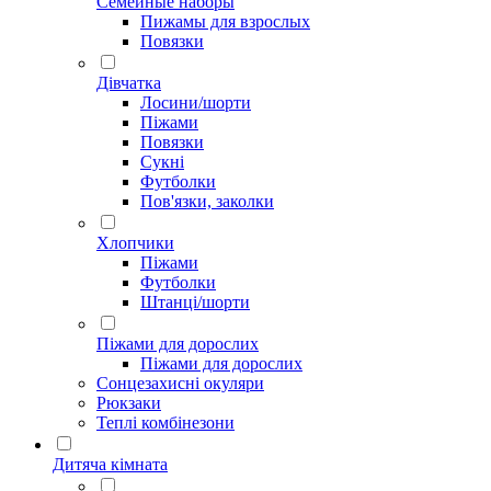
Семейные наборы
Пижамы для взрослых
Повязки
Дівчатка
Лосини/шорти
Піжами
Повязки
Сукні
Футболки
Пов'язки, заколки
Хлопчики
Піжами
Футболки
Штанці/шорти
Піжами для дорослих
Піжами для дорослих
Сонцезахисні окуляри
Рюкзаки
Теплі комбінезони
Дитяча кімната