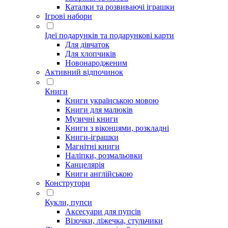
Каталки та розвиваючі іграшки
Ігрові набори
Ідеї ​​подарунків та подарункові карти
Для дівчаток
Для хлопчиків
Новонародженим
Активний відпочинок
Книги
Книги українською мовою
Книги для малюків
Музичні книги
Книги з віконцями, розкладні
Книги-іграшки
Магнітні книги
Наліпки, розмальовки
Канцелярія
Книги англійською
Конструтори
Кукли, пупси
Аксесуари для пупсів
Візочки, ліжечка, стульчики