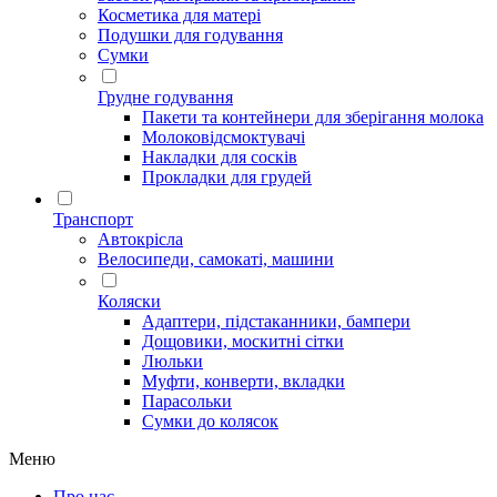
Косметика для матері
Подушки для годування
Сумки
Грудне годування
Пакети та контейнери для зберігання молока
Молоковідсмоктувачі
Накладки для сосків
Прокладки для грудей
Транспорт
Автокрісла
Велосипеди, самокаті, машини
Коляски
Адаптери, підстаканники, бампери
Дощовики, москитні сітки
Люльки
Муфти, конверти, вкладки
Парасольки
Сумки до колясок
Меню
Про нас