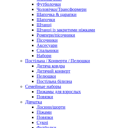
Футболочки
Чоловічки/Трансформери
Шапочка & царапки
Шапочки
Штанці
Штанці із закритими ніжками
Ромпери/пісочники
Пісочники
Аксесуари
Спальники
Набори
Постільна / Конверти / Пелюшки
Дитяча ковдра
Дитячий конверт
Пелюшки
Постільна білизна
Семейные наборы
Пижамы для взрослых
Повязки
Дівчатка
Лосини/шорти
Піжами
Повязки
Сукні
Футболки