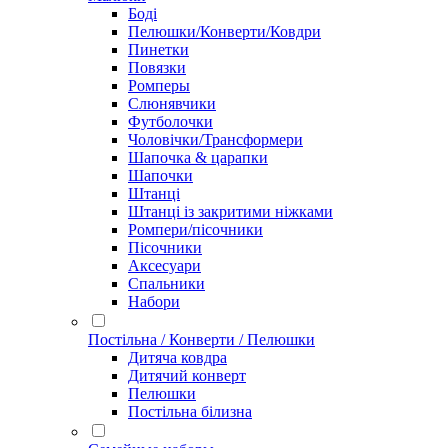
Боді
Пелюшки/Конверти/Ковдри
Пинетки
Повязки
Ромперы
Слюнявчики
Футболочки
Чоловічки/Трансформери
Шапочка & царапки
Шапочки
Штанці
Штанці із закритими ніжками
Ромпери/пісочники
Пісочники
Аксесуари
Спальники
Набори
Постільна / Конверти / Пелюшки
Дитяча ковдра
Дитячий конверт
Пелюшки
Постільна білизна