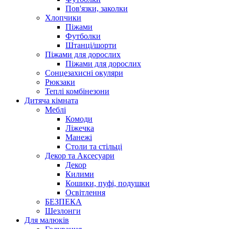
Пов'язки, заколки
Хлопчики
Піжами
Футболки
Штанці/шорти
Піжами для дорослих
Піжами для дорослих
Сонцезахисні окуляри
Рюкзаки
Теплі комбінезони
Дитяча кімната
Меблі
Комоди
Ліжечка
Манежі
Столи та стільці
Декор та Аксесуари
Декор
Килими
Кошики, пуфі, подушки
Освітлення
БЕЗПЕКА
Шезлонги
Для малюків