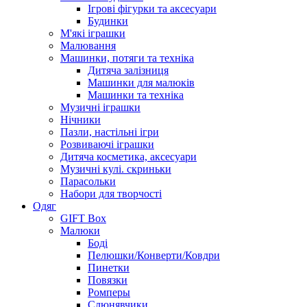
Ігрові фігурки та аксесуари
Будинки
М'які іграшки
Малювання
Машинки, потяги та техніка
Дитяча залізниця
Машинки для малюків
Машинки та техніка
Музичні іграшки
Нічники
Пазли, настільні ігри
Розвиваючі іграшки
Дитяча косметика, аксесуари
Музичні кулі. скриньки
Парасольки
Набори для творчості
Одяг
GIFT Box
Малюки
Боді
Пелюшки/Конверти/Ковдри
Пинетки
Повязки
Ромперы
Слюнявчики