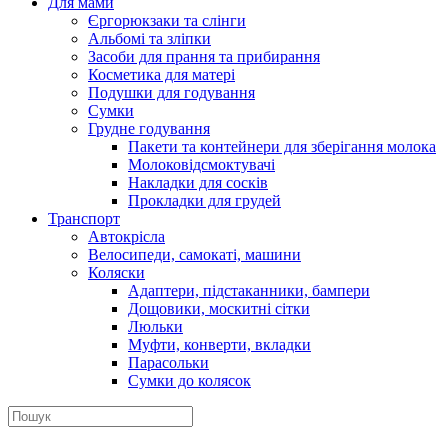
Для мами
Єргорюкзаки та слінги
Альбомі та зліпки
Засоби для прання та прибирання
Косметика для матері
Подушки для годування
Сумки
Грудне годування
Пакети та контейнери для зберігання молока
Молоковідсмоктувачі
Накладки для сосків
Прокладки для грудей
Транспорт
Автокрісла
Велосипеди, самокаті, машини
Коляски
Адаптери, підстаканники, бампери
Дощовики, москитні сітки
Люльки
Муфти, конверти, вкладки
Парасольки
Сумки до колясок