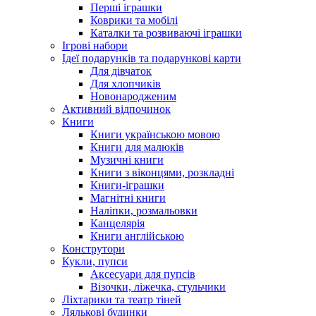
Перші іграшки
Коврики та мобілі
Каталки та розвиваючі іграшки
Ігрові набори
Ідеї ​​подарунків та подарункові карти
Для дівчаток
Для хлопчиків
Новонародженим
Активний відпочинок
Книги
Книги українською мовою
Книги для малюків
Музичні книги
Книги з віконцями, розкладні
Книги-іграшки
Магнітні книги
Наліпки, розмальовки
Канцелярія
Книги англійською
Конструтори
Кукли, пупси
Аксесуари для пупсів
Візочки, ліжечка, стульчики
Ліхтарики та театр тіней
Лялькові будинки