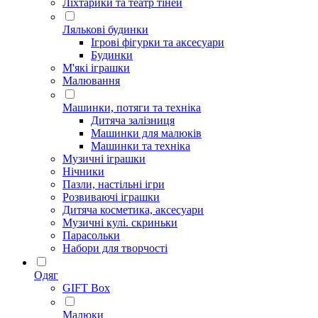
Ліхтарики та театр тіней
Лялькові будинки
Ігрові фігурки та аксесуари
Будинки
М'які іграшки
Малювання
Машинки, потяги та техніка
Дитяча залізниця
Машинки для малюків
Машинки та техніка
Музичні іграшки
Нічники
Пазли, настільні ігри
Розвиваючі іграшки
Дитяча косметика, аксесуари
Музичні кулі. скриньки
Парасольки
Набори для творчості
Одяг
GIFT Box
Малюки