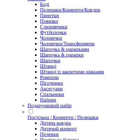
Боді
Пелюшки/Конверти/Ковдри
Пинетки
Повязки
Слюнявчики
Футболочки
Чоловічки
Чоловічки/Трансформери
Шапочка & царапками
Шапочка & царапки
Шапочки
Штанці
Штанці із закритими ніжками
Ромпери
Пісочники
Аксесуари
Спальники
Набори
Подарунковий набір
Постільна / Конверти / Пелюшки
Дитяча ковдра
Дитячий конверт
Пеленки
Постільна білизна