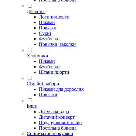
Дівчатка
Лосини/шорти
Піжами
Повязки
Сукні
Футболки
Пов'язки, заколки
Хлопчики
Піжами
Футболки
Штанці/шорти
Сімейні набори
Піжами для дорослих
Пов'язки
Інше
Дитяча ковдра
Дитячий конверт
Подарунковий набір
Постільна білизна
Сонцезахисні окуляри