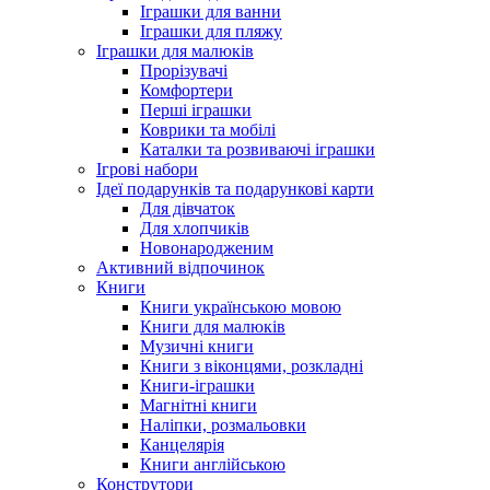
Іграшки для ванни
Іграшки для пляжу
Іграшки для малюків
Прорізувачі
Комфортери
Перші іграшки
Коврики та мобілі
Каталки та розвиваючі іграшки
Ігрові набори
Ідеї ​​подарунків та подарункові карти
Для дівчаток
Для хлопчиків
Новонародженим
Активний відпочинок
Книги
Книги українською мовою
Книги для малюків
Музичні книги
Книги з віконцями, розкладні
Книги-іграшки
Магнітні книги
Наліпки, розмальовки
Канцелярія
Книги англійською
Конструтори