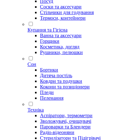
Посуд
Соски та аксесуари
Стільчики для годування
Термоси, контейнери
Купання та Гігієна
Ванна та аксесуари
Горщики
Косметика, догляд
Рушники, пелюшки
Сон
Бортики
Дитяча постіль
Ковдри та подушки
Кокони та позиціонери
Пледи
Пеленання
Техніка
Аспіратори, термометри
Зволожувачі, очищувачі
Пароварки та Блендери
Радіо-відеоняни
Стерилізатори та Підігрівачі