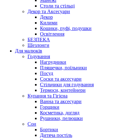
Манежі
Столи та стільці
Декор та Аксесуари
Декор
Килими
Кошики, пуфі, подушки
Освітлення
БЕЗПЕКА
Шезлонги
Для малюків
Годування
Нагрудники
Пляшечки, поїльники
Посуд
Соски та аксесуари
Стільчики для годування
Термоси, контейнери
Купання та Гігієна
Ванна та аксесуари
Горщики
Косметика, догляд
Рушники, пелюшки
Сон
Бортики
Дитяча постіль