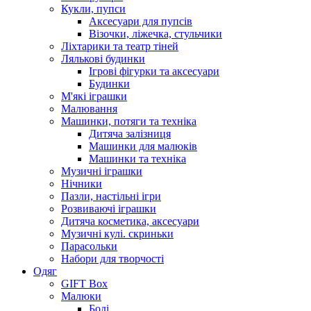
Кукли, пупси
Аксесуари для пупсів
Візочки, ліжечка, стульчики
Ліхтарики та театр тіней
Лялькові будинки
Ігрові фігурки та аксесуари
Будинки
М'які іграшки
Малювання
Машинки, потяги та техніка
Дитяча залізниця
Машинки для малюків
Машинки та техніка
Музичні іграшки
Нічники
Пазли, настільні ігри
Розвиваючі іграшки
Дитяча косметика, аксесуари
Музичні кулі. скриньки
Парасольки
Набори для творчості
Одяг
GIFT Box
Малюки
Боді