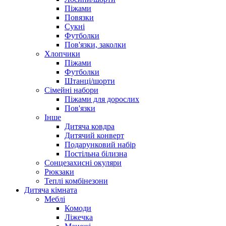
Піжами
Повязки
Сукні
Футболки
Пов'язки, заколки
Хлопчики
Піжами
Футболки
Штанці/шорти
Сімейні набори
Піжами для дорослих
Пов'язки
Інше
Дитяча ковдра
Дитячий конверт
Подарунковий набір
Постільна білизна
Сонцезахисні окуляри
Рюкзаки
Теплі комбінезони
Дитяча кімната
Меблі
Комоди
Ліжечка