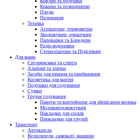
Ковдри та подушки
Кокони та позиціонери
Пледи
Пеленання
Техніка
Аспіратори, термометри
Зволожувачі, очищувачі
Пароварки та Блендери
Радіо-відеоняни
Стерилізатори та Підігрівачі
Для мами
Єргорюкзаки та слінги
Альбомі та зліпки
Засоби для прання та прибирання
Косметика для матері
Подушки для годування
Сумки
Грудне годування
Пакети та контейнери для зберігання молока
Молоковідсмоктувачі
Накладки для сосків
Прокладки для грудей
Транспорт
Автокрісла
Велосипеди, самокаті, машини