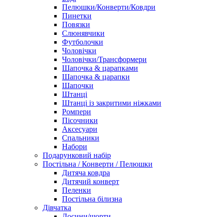
Пелюшки/Конверти/Ковдри
Пинетки
Повязки
Слюнявчики
Футболочки
Чоловічки
Чоловічки/Трансформери
Шапочка & царапками
Шапочка & царапки
Шапочки
Штанці
Штанці із закритими ніжками
Ромпери
Пісочники
Аксесуари
Спальники
Набори
Подарунковий набір
Постільна / Конверти / Пелюшки
Дитяча ковдра
Дитячий конверт
Пеленки
Постільна білизна
Дівчатка
Лосини/шорти