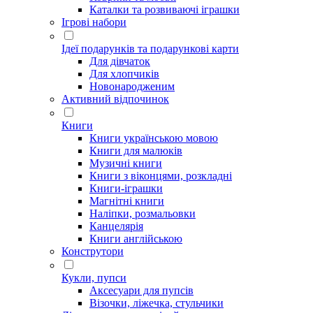
Каталки та розвиваючі іграшки
Ігрові набори
Ідеї ​​подарунків та подарункові карти
Для дівчаток
Для хлопчиків
Новонародженим
Активний відпочинок
Книги
Книги українською мовою
Книги для малюків
Музичні книги
Книги з віконцями, розкладні
Книги-іграшки
Магнітні книги
Наліпки, розмальовки
Канцелярія
Книги англійською
Конструтори
Кукли, пупси
Аксесуари для пупсів
Візочки, ліжечка, стульчики