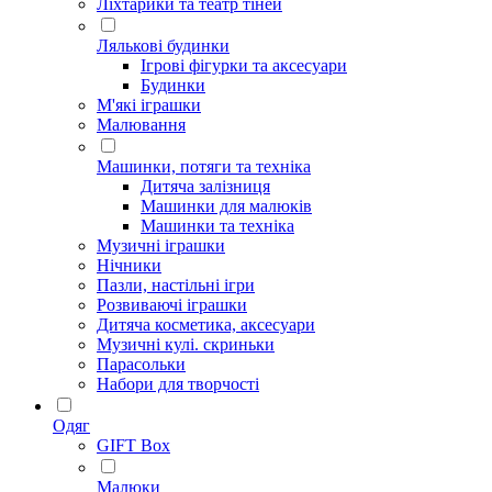
Ліхтарики та театр тіней
Лялькові будинки
Ігрові фігурки та аксесуари
Будинки
М'які іграшки
Малювання
Машинки, потяги та техніка
Дитяча залізниця
Машинки для малюків
Машинки та техніка
Музичні іграшки
Нічники
Пазли, настільні ігри
Розвиваючі іграшки
Дитяча косметика, аксесуари
Музичні кулі. скриньки
Парасольки
Набори для творчості
Одяг
GIFT Box
Малюки