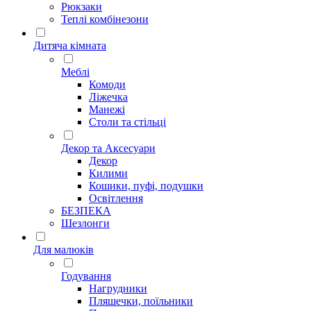
Рюкзаки
Теплі комбінезони
Дитяча кімната
Меблі
Комоди
Ліжечка
Манежі
Столи та стільці
Декор та Аксесуари
Декор
Килими
Кошики, пуфі, подушки
Освітлення
БЕЗПЕКА
Шезлонги
Для малюків
Годування
Нагрудники
Пляшечки, поїльники