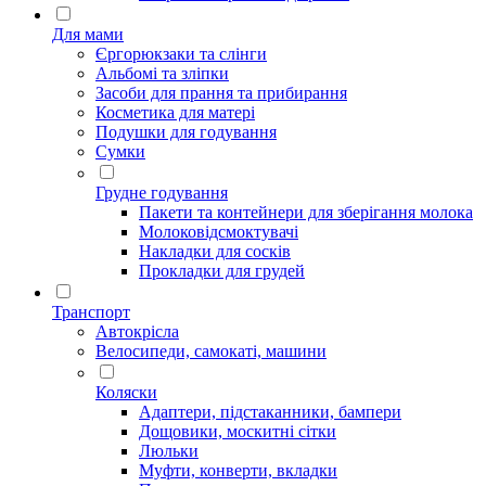
Для мами
Єргорюкзаки та слінги
Альбомі та зліпки
Засоби для прання та прибирання
Косметика для матері
Подушки для годування
Сумки
Грудне годування
Пакети та контейнери для зберігання молока
Молоковідсмоктувачі
Накладки для сосків
Прокладки для грудей
Транспорт
Автокрісла
Велосипеди, самокаті, машини
Коляски
Адаптери, підстаканники, бампери
Дощовики, москитні сітки
Люльки
Муфти, конверти, вкладки