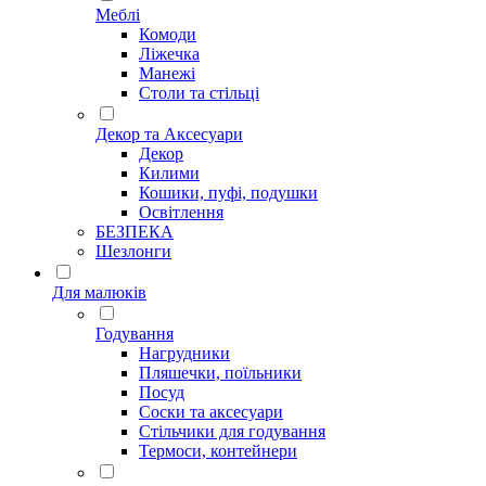
Меблі
Комоди
Ліжечка
Манежі
Столи та стільці
Декор та Аксесуари
Декор
Килими
Кошики, пуфі, подушки
Освітлення
БЕЗПЕКА
Шезлонги
Для малюків
Годування
Нагрудники
Пляшечки, поїльники
Посуд
Соски та аксесуари
Стільчики для годування
Термоси, контейнери