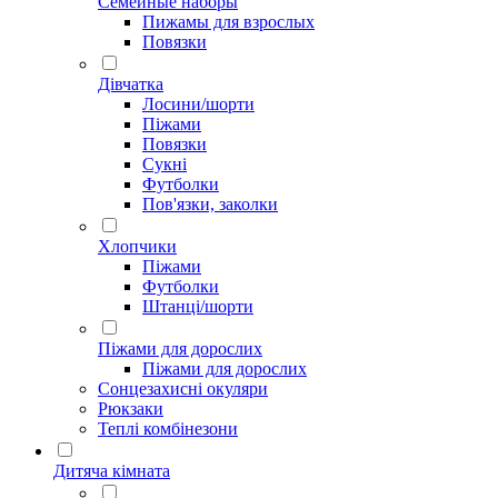
Семейные наборы
Пижамы для взрослых
Повязки
Дівчатка
Лосини/шорти
Піжами
Повязки
Сукні
Футболки
Пов'язки, заколки
Хлопчики
Піжами
Футболки
Штанці/шорти
Піжами для дорослих
Піжами для дорослих
Сонцезахисні окуляри
Рюкзаки
Теплі комбінезони
Дитяча кімната