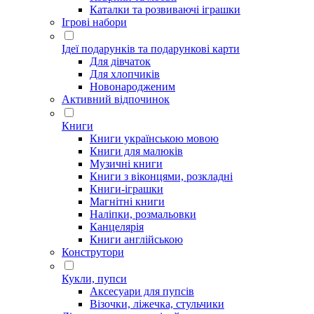
Каталки та розвиваючі іграшки
Ігрові набори
Ідеї ​​подарунків та подарункові карти
Для дівчаток
Для хлопчиків
Новонародженим
Активний відпочинок
Книги
Книги українською мовою
Книги для малюків
Музичні книги
Книги з віконцями, розкладні
Книги-іграшки
Магнітні книги
Наліпки, розмальовки
Канцелярія
Книги англійською
Конструтори
Кукли, пупси
Аксесуари для пупсів
Візочки, ліжечка, стульчики