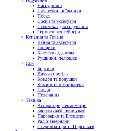
Годування
Нагрудники
Пляшечки, поїльники
Посуд
Соски та аксесуари
Стільчики для годування
Термоси, контейнери
Купання та Гігієна
Ванна та аксесуари
Горщики
Косметика, догляд
Рушники, пелюшки
Сон
Бортики
Дитяча постіль
Ковдри та подушки
Кокони та позиціонери
Пледи
Пеленання
Техніка
Аспіратори, термометри
Зволожувачі, очищувачі
Пароварки та Блендери
Радіо-відеоняни
Стерилізатори та Підігрівачі