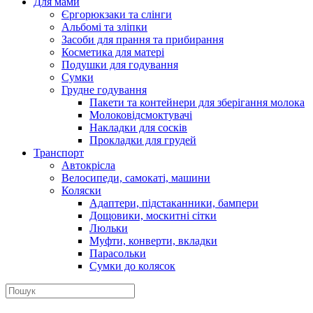
Для мами
Єргорюкзаки та слінги
Альбомі та зліпки
Засоби для прання та прибирання
Косметика для матері
Подушки для годування
Сумки
Грудне годування
Пакети та контейнери для зберігання молока
Молоковідсмоктувачі
Накладки для сосків
Прокладки для грудей
Транспорт
Автокрісла
Велосипеди, самокаті, машини
Коляски
Адаптери, підстаканники, бампери
Дощовики, москитні сітки
Люльки
Муфти, конверти, вкладки
Парасольки
Сумки до колясок