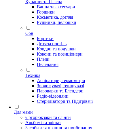
Купання та Гігієна
Ванна та аксесуари
Горщики
Косметика, догляд
Рушники, пелюшки
Сон
Бортики
Дитяча постіль
Ковдри та подушки
Кокони та позиціонери
Пледи
Пеленання
Техніка
Аспіратори, термометри
Зволожувачі, очищувачі
Пароварки та Блендери
Радіо-відеоняни
Стерилізатори та Підігрівачі
Для мами
Єргорюкзаки та слінги
Альбомі та зліпки
Засоби для прання та прибирання