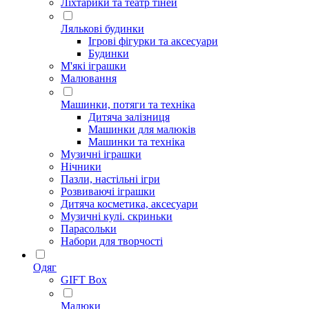
Ліхтарики та театр тіней
Лялькові будинки
Ігрові фігурки та аксесуари
Будинки
М'які іграшки
Малювання
Машинки, потяги та техніка
Дитяча залізниця
Машинки для малюків
Машинки та техніка
Музичні іграшки
Нічники
Пазли, настільні ігри
Розвиваючі іграшки
Дитяча косметика, аксесуари
Музичні кулі. скриньки
Парасольки
Набори для творчості
Одяг
GIFT Box
Малюки