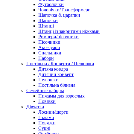
Футболочки
Чоловічки/Трансформери
Шапочка & царапки
Шапочки
Штанці
Штанці із закритими ніжками
Ромпери/пісочники
Пісочники
Аксесуари
Спальники
Набори
Постільна / Конверти / Пелюшки
Дитяча ковдра
Дитячий конверт
Пелюшки
Постільна білизна
Семейные наборы
Пижамы для взрослых
Повязки
Дівчатка
Лосини/шорти
Піжами
Повязки
Сукні
Футболки