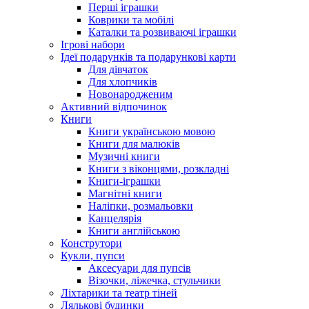
Перші іграшки
Коврики та мобілі
Каталки та розвиваючі іграшки
Ігрові набори
Ідеї ​​подарунків та подарункові карти
Для дівчаток
Для хлопчиків
Новонародженим
Активний відпочинок
Книги
Книги українською мовою
Книги для малюків
Музичні книги
Книги з віконцями, розкладні
Книги-іграшки
Магнітні книги
Наліпки, розмальовки
Канцелярія
Книги англійською
Конструтори
Кукли, пупси
Аксесуари для пупсів
Візочки, ліжечка, стульчики
Ліхтарики та театр тіней
Лялькові будинки