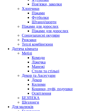
Пов'язки, заколки
Хлопчики
Піжами
Футболки
Штанці/шорти
Піжами для дорослих
Піжами для дорослих
Сонцезахисні окуляри
Рюкзаки
Теплі комбінезони
Дитяча кімната
Меблі
Комоди
Ліжечка
Манежі
Столи та стільці
Декор та Аксесуари
Декор
Килими
Кошики, пуфі, подушки
Освітлення
БЕЗПЕКА
Шезлонги
Для малюків