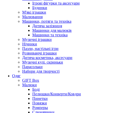
Ігрові фігурки та аксесуари
Будинки
М'які іграшки
Малювання
Машинки, потяги та техніка
Дитяча залізниця
Машинки для малюків
Машинки та техніка
Музичні іграшки
Нічники
Пазли, настільні ігри
Розвиваючі іграшки
Дитяча косметика, аксесуари
Музичні кулі. скриньки
Парасольки
Набори для творчості
Одяг
GIFT Box
Малюки
Боді
Пелюшки/Конверти/Ковдри
Пинетки
Повязки
Ромперы
Слюнявчики