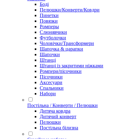
Боді
Пелюшки/Конверти/Ковдри
Пинетки
Повязки
Ромперы
Слюнявчики
Футболочки
Чоловічки/Трансформери
Шапочка & царапки
Шапочки
Штанці
Штанці із закритими ніжками
Ромпери/пісочники
Пісочники
Аксесуари
Спальники
Набори
Постільна / Конверти / Пелюшки
Дитяча ковдра
Дитячий конверт
Пелюшки
Постільна білизна