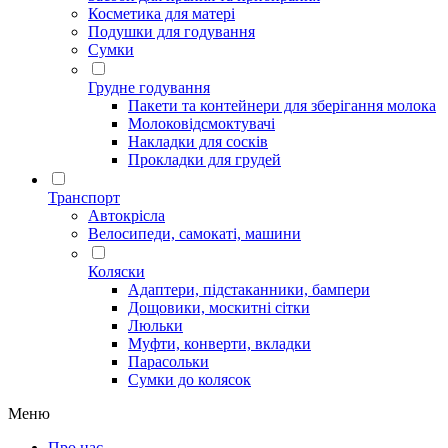
Косметика для матері
Подушки для годування
Сумки
Грудне годування
Пакети та контейнери для зберігання молока
Молоковідсмоктувачі
Накладки для сосків
Прокладки для грудей
Транспорт
Автокрісла
Велосипеди, самокаті, машини
Коляски
Адаптери, підстаканники, бампери
Дощовики, москитні сітки
Люльки
Муфти, конверти, вкладки
Парасольки
Сумки до колясок
Меню
Про нас