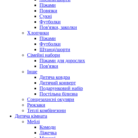
Піжами
Повязки
Сукні
Футболки
Пов'язки, заколки
Хлопчики
Піжами
Футболки
Штанці/шорти
Сімейні набори
Піжами для дорослих
Пов'язки
Інше
Дитяча ковдра
Дитячий конверт
Подарунковий набір
Постільна білизна
Сонцезахисні окуляри
Рюкзаки
Теплі комбінезони
Дитяча кімната
Меблі
Комоди
Ліжечка