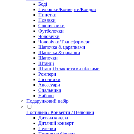
Боді
Пелюшки/Конверти/Ковдри
Пинетки
Повязки
Слюнявчики
Футболочки
Чоловічки
Чоловічки/Трансформери
Шапочка & царапками
Шапочка & царапки
Шапочки
Штанці
Штанці із закритими ніжками
Ромпери
Пісочники
Аксесуари
Спальники
Набори
Подарунковий набір
Постільна / Конверти / Пелюшки
Дитяча ковдра
Дитячий конверт
Пеленки
Постільна білизна