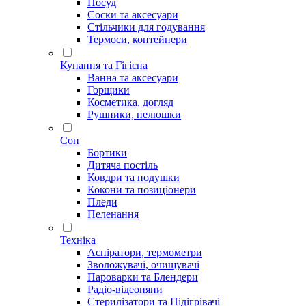
Посуд
Соски та аксесуари
Стільчики для годування
Термоси, контейнери
Купання та Гігієна
Ванна та аксесуари
Горщики
Косметика, догляд
Рушники, пелюшки
Сон
Бортики
Дитяча постіль
Ковдри та подушки
Кокони та позиціонери
Пледи
Пеленання
Техніка
Аспіратори, термометри
Зволожувачі, очищувачі
Пароварки та Блендери
Радіо-відеоняни
Стерилізатори та Підігрівачі