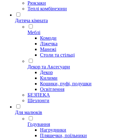
Рюкзаки
Теплі комбінезони
Дитяча кімната
Меблі
Комоди
Ліжечка
Манежі
Столи та стільці
Декор та Аксесуари
Декор
Килими
Кошики, пуфі, подушки
Освітлення
БЕЗПЕКА
Шезлонги
Для малюків
Годування
Нагрудники
Пляшечки, поїльники