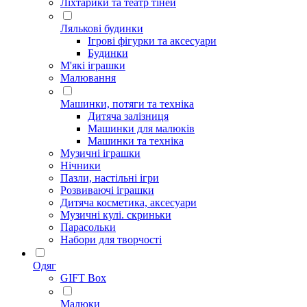
Ліхтарики та театр тіней
Лялькові будинки
Ігрові фігурки та аксесуари
Будинки
М'які іграшки
Малювання
Машинки, потяги та техніка
Дитяча залізниця
Машинки для малюків
Машинки та техніка
Музичні іграшки
Нічники
Пазли, настільні ігри
Розвиваючі іграшки
Дитяча косметика, аксесуари
Музичні кулі. скриньки
Парасольки
Набори для творчості
Одяг
GIFT Box
Малюки