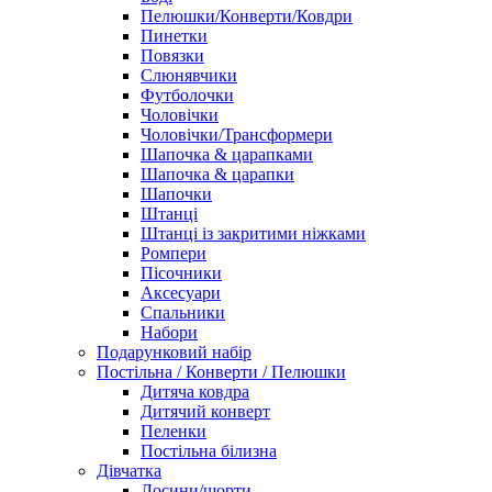
Пелюшки/Конверти/Ковдри
Пинетки
Повязки
Слюнявчики
Футболочки
Чоловічки
Чоловічки/Трансформери
Шапочка & царапками
Шапочка & царапки
Шапочки
Штанці
Штанці із закритими ніжками
Ромпери
Пісочники
Аксесуари
Спальники
Набори
Подарунковий набір
Постільна / Конверти / Пелюшки
Дитяча ковдра
Дитячий конверт
Пеленки
Постільна білизна
Дівчатка
Лосини/шорти