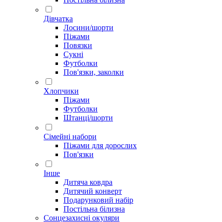
Дівчатка
Лосини/шорти
Піжами
Повязки
Сукні
Футболки
Пов'язки, заколки
Хлопчики
Піжами
Футболки
Штанці/шорти
Сімейні набори
Піжами для дорослих
Пов'язки
Інше
Дитяча ковдра
Дитячий конверт
Подарунковий набір
Постільна білизна
Сонцезахисні окуляри