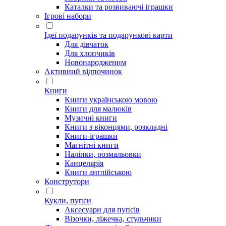
Каталки та розвиваючі іграшки
Ігрові набори
Ідеї ​​подарунків та подарункові карти
Для дівчаток
Для хлопчиків
Новонародженим
Активний відпочинок
Книги
Книги українською мовою
Книги для малюків
Музичні книги
Книги з віконцями, розкладні
Книги-іграшки
Магнітні книги
Наліпки, розмальовки
Канцелярія
Книги англійською
Конструтори
Кукли, пупси
Аксесуари для пупсів
Візочки, ліжечка, стульчики