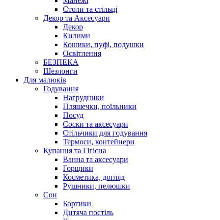
Манежі
Столи та стільці
Декор та Аксесуари
Декор
Килими
Кошики, пуфі, подушки
Освітлення
БЕЗПЕКА
Шезлонги
Для малюків
Годування
Нагрудники
Пляшечки, поїльники
Посуд
Соски та аксесуари
Стільчики для годування
Термоси, контейнери
Купання та Гігієна
Ванна та аксесуари
Горщики
Косметика, догляд
Рушники, пелюшки
Сон
Бортики
Дитяча постіль