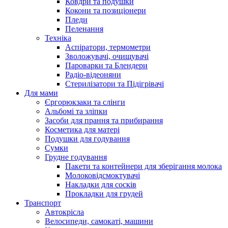
Ковдри та подушки
Кокони та позиціонери
Пледи
Пеленання
Техніка
Аспіратори, термометри
Зволожувачі, очищувачі
Пароварки та Блендери
Радіо-відеоняни
Стерилізатори та Підігрівачі
Для мами
Єргорюкзаки та слінги
Альбомі та зліпки
Засоби для прання та прибирання
Косметика для матері
Подушки для годування
Сумки
Грудне годування
Пакети та контейнери для зберігання молока
Молоковідсмоктувачі
Накладки для сосків
Прокладки для грудей
Транспорт
Автокрісла
Велосипеди, самокаті, машини