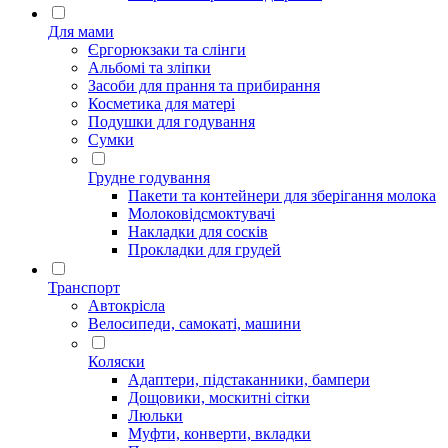
Для мами
Єргорюкзаки та слінги
Альбомі та зліпки
Засоби для прання та прибирання
Косметика для матері
Подушки для годування
Сумки
Грудне годування
Пакети та контейнери для зберігання молока
Молоковідсмоктувачі
Накладки для сосків
Прокладки для грудей
Транспорт
Автокрісла
Велосипеди, самокаті, машини
Коляски
Адаптери, підстаканники, бампери
Дощовики, москитні сітки
Люльки
Муфти, конверти, вкладки