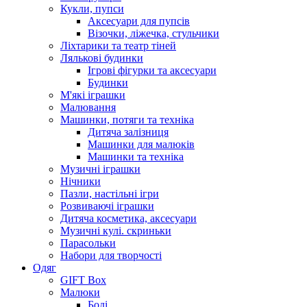
Кукли, пупси
Аксесуари для пупсів
Візочки, ліжечка, стульчики
Ліхтарики та театр тіней
Лялькові будинки
Ігрові фігурки та аксесуари
Будинки
М'які іграшки
Малювання
Машинки, потяги та техніка
Дитяча залізниця
Машинки для малюків
Машинки та техніка
Музичні іграшки
Нічники
Пазли, настільні ігри
Розвиваючі іграшки
Дитяча косметика, аксесуари
Музичні кулі. скриньки
Парасольки
Набори для творчості
Одяг
GIFT Box
Малюки
Боді