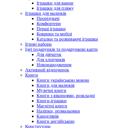
Іграшки для ванни
Іграшки для пляжу
Іграшки для малюків
Прорізувачі
Комфортери
Перші іграшки
Коврики та мобілі
Каталки та розвиваючі іграшки
Ігрові набори
Ідеї ​​подарунків та подарункові карти
Для дівчаток
Для хлопчиків
Новонародженим
Активний відпочинок
Книги
Книги українською мовою
Книги для малюків
Музичні книги
Книги з віконцями, розкладні
Книги-іграшки
Магнітні книги
Наліпки, розмальовки
Канцелярія
Книги англійською
Конструтори