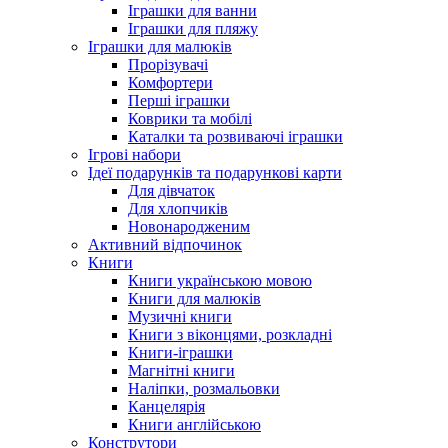
Іграшки для ванни
Іграшки для пляжу
Іграшки для малюків
Прорізувачі
Комфортери
Перші іграшки
Коврики та мобілі
Каталки та розвиваючі іграшки
Ігрові набори
Ідеї ​​подарунків та подарункові карти
Для дівчаток
Для хлопчиків
Новонародженим
Активний відпочинок
Книги
Книги українською мовою
Книги для малюків
Музичні книги
Книги з віконцями, розкладні
Книги-іграшки
Магнітні книги
Наліпки, розмальовки
Канцелярія
Книги англійською
Конструтори