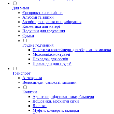
Для мами
Єргорюкзаки та слінги
Альбомі та зліпки
Засоби для прання та прибирання
Косметика для матері
Подушки для годування
Сумки
Грудне годування
Пакети та контейнери для зберігання молока
Молоковідсмоктувачі
Накладки для сосків
Прокладки для грудей
Транспорт
Автокрісла
Велосипеди, самокаті, машини
Коляски
Адаптери, підстаканники, бампери
Дощовики, москитні сітки
Люльки
Муфти, конверти, вкладки