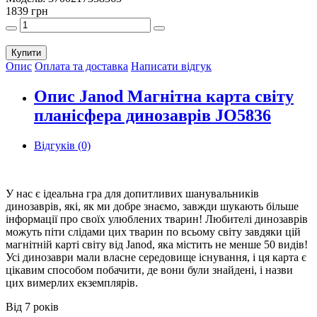
1839 грн
Купити
Опис
Оплата та доставка
Написати відгук
Опис Janod Магнітна карта світу
планісфера динозаврів JO5836
Відгуків (0)
У нас є ідеальна гра для допитливих шанувальників
динозаврів, які, як ми добре знаємо, завжди шукають більше
інформації про своїх улюблених тварин! Любителі динозаврів
можуть піти слідами цих тварин по всьому світу завдяки цій
магнітній карті світу від Janod, яка містить не менше 50 видів!
Усі динозаври мали власне середовище існування, і ця карта є
цікавим способом побачити, де вони були знайдені, і назви
цих вимерлих екземплярів.
Від 7 років