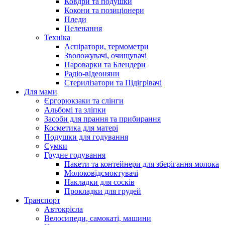
Ковдри та подушки
Кокони та позиціонери
Пледи
Пеленання
Техніка
Аспіратори, термометри
Зволожувачі, очищувачі
Пароварки та Блендери
Радіо-відеоняни
Стерилізатори та Підігрівачі
Для мами
Єргорюкзаки та слінги
Альбомі та зліпки
Засоби для прання та прибирання
Косметика для матері
Подушки для годування
Сумки
Грудне годування
Пакети та контейнери для зберігання молока
Молоковідсмоктувачі
Накладки для сосків
Прокладки для грудей
Транспорт
Автокрісла
Велосипеди, самокаті, машини