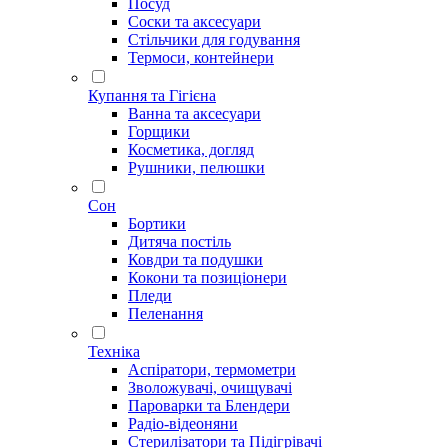
Посуд
Соски та аксесуари
Стільчики для годування
Термоси, контейнери
Купання та Гігієна
Ванна та аксесуари
Горщики
Косметика, догляд
Рушники, пелюшки
Сон
Бортики
Дитяча постіль
Ковдри та подушки
Кокони та позиціонери
Пледи
Пеленання
Техніка
Аспіратори, термометри
Зволожувачі, очищувачі
Пароварки та Блендери
Радіо-відеоняни
Стерилізатори та Підігрівачі