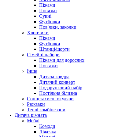
Піжами
Повязки
Сукні
Футболки
Пов'язки, заколки
Хлопчики
Піжами
Футболки
Штанці/шорти
Сімейні набори
Піжами для дорослих
Пов'язки
Інше
Дитяча ковдра
Дитячий конверт
Подарунковий набір
Постільна білизна
Сонцезахисні окуляри
Рюкзаки
Теплі комбінезони
Дитяча кімната
Меблі
Комоди
Ліжечка