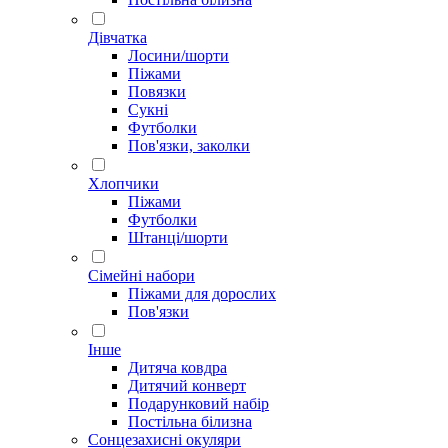
Дівчатка
Лосини/шорти
Піжами
Повязки
Сукні
Футболки
Пов'язки, заколки
Хлопчики
Піжами
Футболки
Штанці/шорти
Сімейні набори
Піжами для дорослих
Пов'язки
Інше
Дитяча ковдра
Дитячий конверт
Подарунковий набір
Постільна білизна
Сонцезахисні окуляри