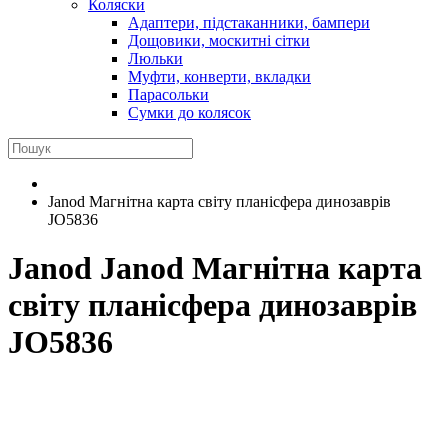
Коляски
Адаптери, підстаканники, бампери
Дощовики, москитні сітки
Люльки
Муфти, конверти, вкладки
Парасольки
Сумки до колясок
Janod Магнітна карта світу планісфера динозаврів
JO5836
Janod
Janod Магнітна карта
світу планісфера динозаврів
JO5836