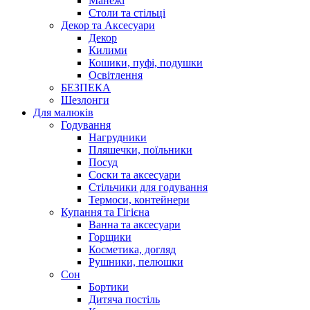
Манежі
Столи та стільці
Декор та Аксесуари
Декор
Килими
Кошики, пуфі, подушки
Освітлення
БЕЗПЕКА
Шезлонги
Для малюків
Годування
Нагрудники
Пляшечки, поїльники
Посуд
Соски та аксесуари
Стільчики для годування
Термоси, контейнери
Купання та Гігієна
Ванна та аксесуари
Горщики
Косметика, догляд
Рушники, пелюшки
Сон
Бортики
Дитяча постіль