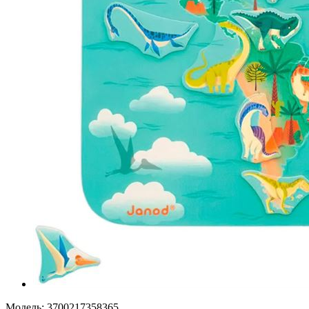
Модель:
3700217358365