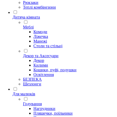
Рюкзаки
Теплі комбінезони
Дитяча кімната
Меблі
Комоди
Ліжечка
Манежі
Столи та стільці
Декор та Аксесуари
Декор
Килими
Кошики, пуфі, подушки
Освітлення
БЕЗПЕКА
Шезлонги
Для малюків
Годування
Нагрудники
Пляшечки, поїльники