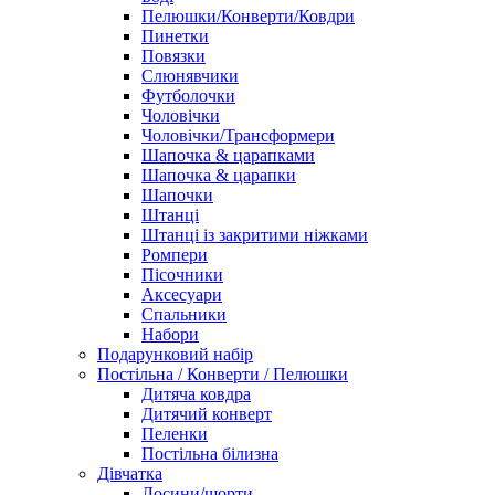
Пелюшки/Конверти/Ковдри
Пинетки
Повязки
Слюнявчики
Футболочки
Чоловічки
Чоловічки/Трансформери
Шапочка & царапками
Шапочка & царапки
Шапочки
Штанці
Штанці із закритими ніжками
Ромпери
Пісочники
Аксесуари
Спальники
Набори
Подарунковий набір
Постільна / Конверти / Пелюшки
Дитяча ковдра
Дитячий конверт
Пеленки
Постільна білизна
Дівчатка
Лосини/шорти