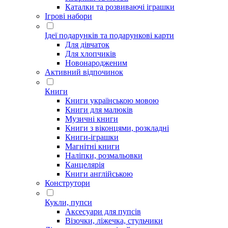
Каталки та розвиваючі іграшки
Ігрові набори
Ідеї ​​подарунків та подарункові карти
Для дівчаток
Для хлопчиків
Новонародженим
Активний відпочинок
Книги
Книги українською мовою
Книги для малюків
Музичні книги
Книги з віконцями, розкладні
Книги-іграшки
Магнітні книги
Наліпки, розмальовки
Канцелярія
Книги англійською
Конструтори
Кукли, пупси
Аксесуари для пупсів
Візочки, ліжечка, стульчики