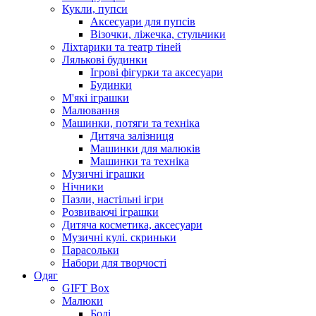
Кукли, пупси
Аксесуари для пупсів
Візочки, ліжечка, стульчики
Ліхтарики та театр тіней
Лялькові будинки
Ігрові фігурки та аксесуари
Будинки
М'які іграшки
Малювання
Машинки, потяги та техніка
Дитяча залізниця
Машинки для малюків
Машинки та техніка
Музичні іграшки
Нічники
Пазли, настільні ігри
Розвиваючі іграшки
Дитяча косметика, аксесуари
Музичні кулі. скриньки
Парасольки
Набори для творчості
Одяг
GIFT Box
Малюки
Боді