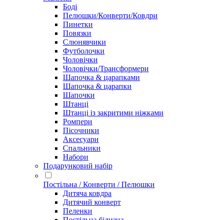
Боді
Пелюшки/Конверти/Ковдри
Пинетки
Повязки
Слюнявчики
Футболочки
Чоловічки
Чоловічки/Трансформери
Шапочка & царапками
Шапочка & царапки
Шапочки
Штанці
Штанці із закритими ніжками
Ромпери
Пісочники
Аксесуари
Спальники
Набори
Подарунковий набір
Постільна / Конверти / Пелюшки
Дитяча ковдра
Дитячий конверт
Пеленки
Постільна білизна