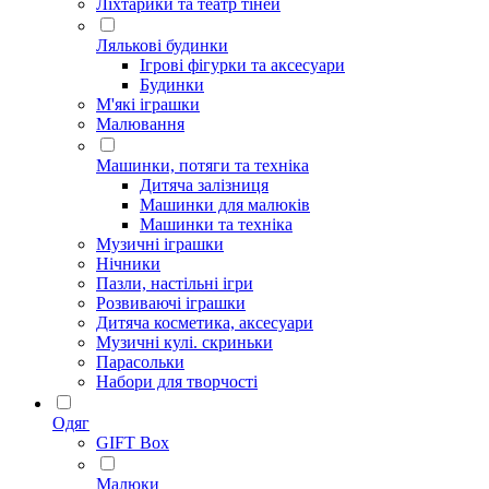
Ліхтарики та театр тіней
Лялькові будинки
Ігрові фігурки та аксесуари
Будинки
М'які іграшки
Малювання
Машинки, потяги та техніка
Дитяча залізниця
Машинки для малюків
Машинки та техніка
Музичні іграшки
Нічники
Пазли, настільні ігри
Розвиваючі іграшки
Дитяча косметика, аксесуари
Музичні кулі. скриньки
Парасольки
Набори для творчості
Одяг
GIFT Box
Малюки