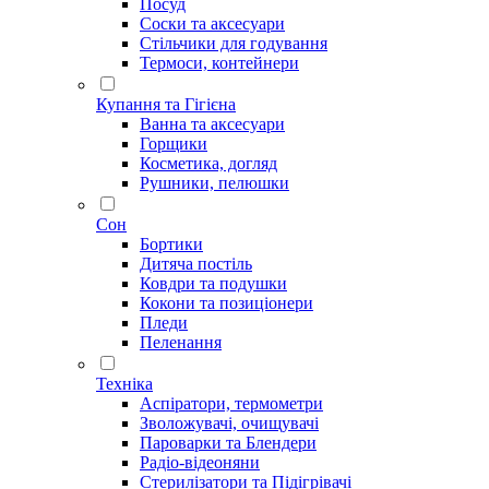
Посуд
Соски та аксесуари
Стільчики для годування
Термоси, контейнери
Купання та Гігієна
Ванна та аксесуари
Горщики
Косметика, догляд
Рушники, пелюшки
Сон
Бортики
Дитяча постіль
Ковдри та подушки
Кокони та позиціонери
Пледи
Пеленання
Техніка
Аспіратори, термометри
Зволожувачі, очищувачі
Пароварки та Блендери
Радіо-відеоняни
Стерилізатори та Підігрівачі