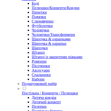
Боді
Пелюшки/Конверти/Ковдри
Пинетки
Повязки
Слюнявчики
Футболочки
Чоловічки
Чоловічки/Трансформери
Шапочка & царапками
Шапочка & царапки
Шапочки
Штанці
Штанці із закритими ніжками
Ромпери
Пісочники
Аксесуари
Спальники
Набори
Подарунковий набір
Постільна / Конверти / Пелюшки
Дитяча ковдра
Дитячий конверт
Пеленки
Постільна білизна