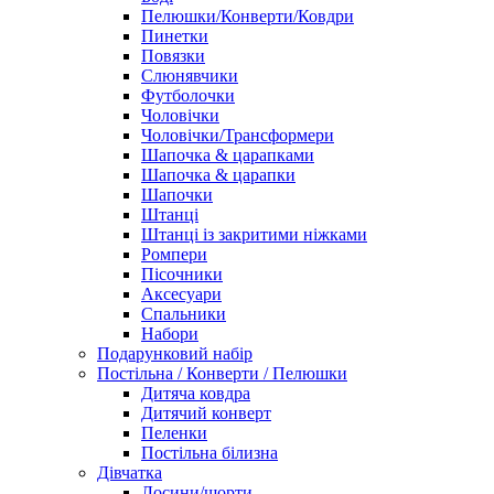
Пелюшки/Конверти/Ковдри
Пинетки
Повязки
Слюнявчики
Футболочки
Чоловічки
Чоловічки/Трансформери
Шапочка & царапками
Шапочка & царапки
Шапочки
Штанці
Штанці із закритими ніжками
Ромпери
Пісочники
Аксесуари
Спальники
Набори
Подарунковий набір
Постільна / Конверти / Пелюшки
Дитяча ковдра
Дитячий конверт
Пеленки
Постільна білизна
Дівчатка
Лосини/шорти