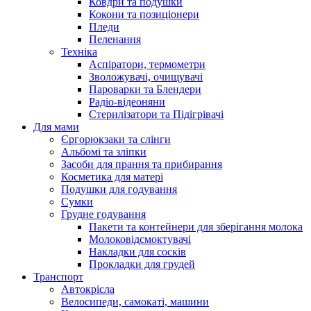
Ковдри та подушки
Кокони та позиціонери
Пледи
Пеленання
Техніка
Аспіратори, термометри
Зволожувачі, очищувачі
Пароварки та Блендери
Радіо-відеоняни
Стерилізатори та Підігрівачі
Для мами
Єргорюкзаки та слінги
Альбомі та зліпки
Засоби для прання та прибирання
Косметика для матері
Подушки для годування
Сумки
Грудне годування
Пакети та контейнери для зберігання молока
Молоковідсмоктувачі
Накладки для сосків
Прокладки для грудей
Транспорт
Автокрісла
Велосипеди, самокаті, машини