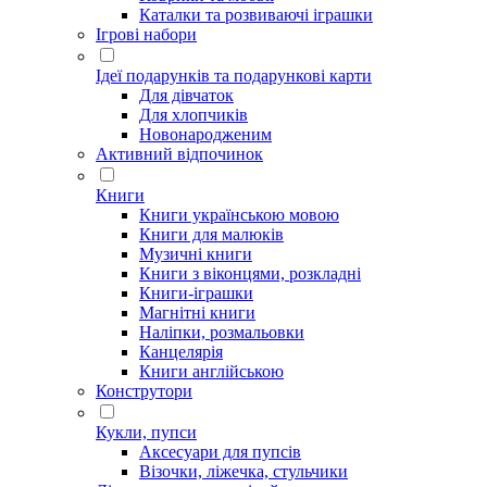
Каталки та розвиваючі іграшки
Ігрові набори
Ідеї ​​подарунків та подарункові карти
Для дівчаток
Для хлопчиків
Новонародженим
Активний відпочинок
Книги
Книги українською мовою
Книги для малюків
Музичні книги
Книги з віконцями, розкладні
Книги-іграшки
Магнітні книги
Наліпки, розмальовки
Канцелярія
Книги англійською
Конструтори
Кукли, пупси
Аксесуари для пупсів
Візочки, ліжечка, стульчики