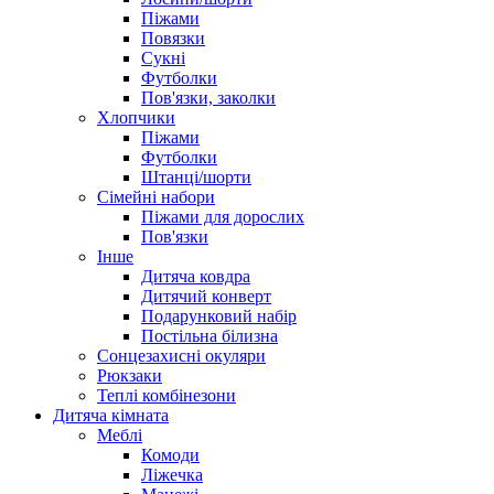
Піжами
Повязки
Сукні
Футболки
Пов'язки, заколки
Хлопчики
Піжами
Футболки
Штанці/шорти
Сімейні набори
Піжами для дорослих
Пов'язки
Інше
Дитяча ковдра
Дитячий конверт
Подарунковий набір
Постільна білизна
Сонцезахисні окуляри
Рюкзаки
Теплі комбінезони
Дитяча кімната
Меблі
Комоди
Ліжечка