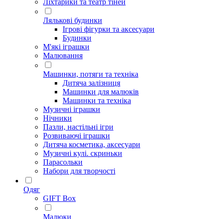
Ліхтарики та театр тіней
Лялькові будинки
Ігрові фігурки та аксесуари
Будинки
М'які іграшки
Малювання
Машинки, потяги та техніка
Дитяча залізниця
Машинки для малюків
Машинки та техніка
Музичні іграшки
Нічники
Пазли, настільні ігри
Розвиваючі іграшки
Дитяча косметика, аксесуари
Музичні кулі. скриньки
Парасольки
Набори для творчості
Одяг
GIFT Box
Малюки