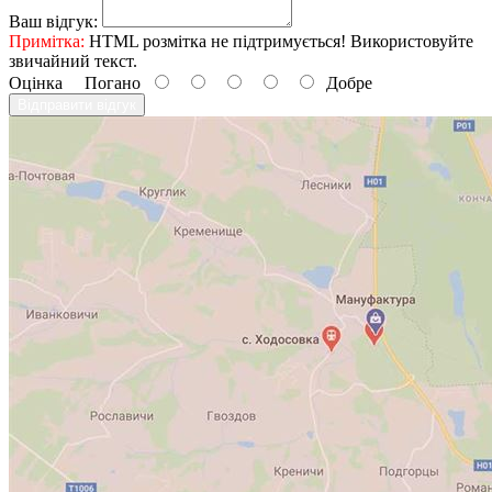
Ваш відгук:
Примітка:
HTML розмітка не підтримується! Використовуйте
звичайний текст.
Оцінка
Погано
Добре
Відправити відгук