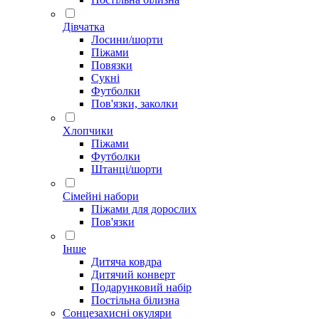
Дівчатка
Лосини/шорти
Піжами
Повязки
Сукні
Футболки
Пов'язки, заколки
Хлопчики
Піжами
Футболки
Штанці/шорти
Сімейні набори
Піжами для дорослих
Пов'язки
Інше
Дитяча ковдра
Дитячий конверт
Подарунковий набір
Постільна білизна
Сонцезахисні окуляри