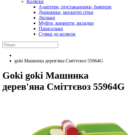
Коляски
Адаптери, підстаканники, бампери
Дощовики, москитні сітки
Люльки
Муфти, конверти, вкладки
Парасольки
Сумки до колясок
goki Машинка дерев'яна Сміттєвоз 55964G
Goki
goki Машинка
дерев'яна Сміттєвоз 55964G