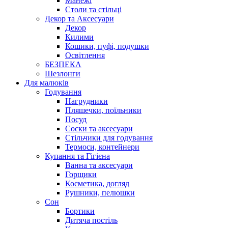
Манежі
Столи та стільці
Декор та Аксесуари
Декор
Килими
Кошики, пуфі, подушки
Освітлення
БЕЗПЕКА
Шезлонги
Для малюків
Годування
Нагрудники
Пляшечки, поїльники
Посуд
Соски та аксесуари
Стільчики для годування
Термоси, контейнери
Купання та Гігієна
Ванна та аксесуари
Горщики
Косметика, догляд
Рушники, пелюшки
Сон
Бортики
Дитяча постіль