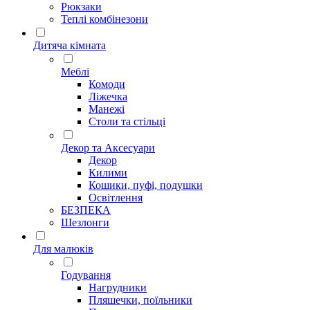
Рюкзаки
Теплі комбінезони
Дитяча кімната
Меблі
Комоди
Ліжечка
Манежі
Столи та стільці
Декор та Аксесуари
Декор
Килими
Кошики, пуфі, подушки
Освітлення
БЕЗПЕКА
Шезлонги
Для малюків
Годування
Нагрудники
Пляшечки, поїльники