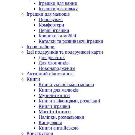
Іграшки для ванни
Іграшки для пляжу
Іграшки для малюків
Прорізувачі
Комфортери
Перші іграшки
Коврики та мобілі
Каталки та розвиваючі іграшки
Ігрові набори
Ідеї ​​подарунків та подарункові карти
Для дівчаток
Для хлопчиків
Новонародженим
Активний відпочинок
Книги
Книги українською мовою
Книги для малюків
Музичні книги
Книги з віконцями, розкладні
Книги-іграшки
Магнітні книги
Наліпки, розмальовки
Канцелярія
Книги англійською
Конструтори