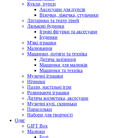
Кукли, пупси
Аксесуари для пупсів
Візочки, ліжечка, стульчики
Ліхтарики та театр тіней
Лялькові будинки
Ігрові фігурки та аксесуари
Будинки
М'які іграшки
Малювання
Машинки, потяги та техніка
Дитяча залізниця
Машинки для малюків
Машинки та техніка
Музичні іграшки
Нічники
Пазли, настільні ігри
Розвиваючі іграшки
Дитяча косметика, аксесуари
Музичні кулі. скриньки
Парасольки
Набори для творчості
Одяг
GIFT Box
Малюки
Боді