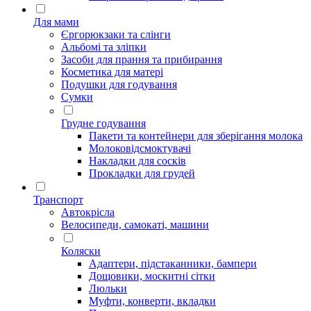
Для мами
Єргорюкзаки та слінги
Альбомі та зліпки
Засоби для прання та прибирання
Косметика для матері
Подушки для годування
Сумки
Грудне годування
Пакети та контейнери для зберігання молока
Молоковідсмоктувачі
Накладки для сосків
Прокладки для грудей
Транспорт
Автокрісла
Велосипеди, самокаті, машини
Коляски
Адаптери, підстаканники, бампери
Дощовики, москитні сітки
Люльки
Муфти, конверти, вкладки