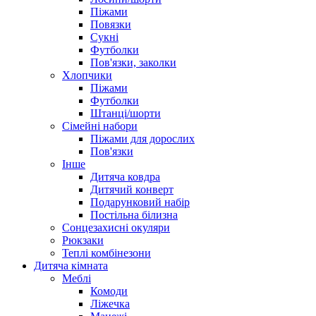
Піжами
Повязки
Сукні
Футболки
Пов'язки, заколки
Хлопчики
Піжами
Футболки
Штанці/шорти
Сімейні набори
Піжами для дорослих
Пов'язки
Інше
Дитяча ковдра
Дитячий конверт
Подарунковий набір
Постільна білизна
Сонцезахисні окуляри
Рюкзаки
Теплі комбінезони
Дитяча кімната
Меблі
Комоди
Ліжечка