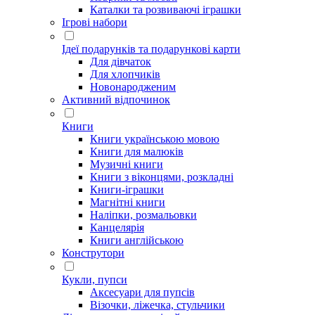
Каталки та розвиваючі іграшки
Ігрові набори
Ідеї ​​подарунків та подарункові карти
Для дівчаток
Для хлопчиків
Новонародженим
Активний відпочинок
Книги
Книги українською мовою
Книги для малюків
Музичні книги
Книги з віконцями, розкладні
Книги-іграшки
Магнітні книги
Наліпки, розмальовки
Канцелярія
Книги англійською
Конструтори
Кукли, пупси
Аксесуари для пупсів
Візочки, ліжечка, стульчики