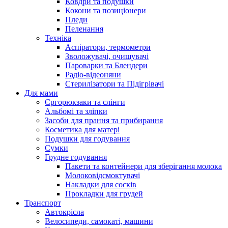
Ковдри та подушки
Кокони та позиціонери
Пледи
Пеленання
Техніка
Аспіратори, термометри
Зволожувачі, очищувачі
Пароварки та Блендери
Радіо-відеоняни
Стерилізатори та Підігрівачі
Для мами
Єргорюкзаки та слінги
Альбомі та зліпки
Засоби для прання та прибирання
Косметика для матері
Подушки для годування
Сумки
Грудне годування
Пакети та контейнери для зберігання молока
Молоковідсмоктувачі
Накладки для сосків
Прокладки для грудей
Транспорт
Автокрісла
Велосипеди, самокаті, машини