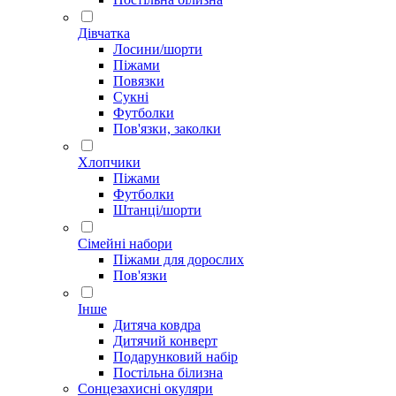
Дівчатка
Лосини/шорти
Піжами
Повязки
Сукні
Футболки
Пов'язки, заколки
Хлопчики
Піжами
Футболки
Штанці/шорти
Сімейні набори
Піжами для дорослих
Пов'язки
Інше
Дитяча ковдра
Дитячий конверт
Подарунковий набір
Постільна білизна
Сонцезахисні окуляри