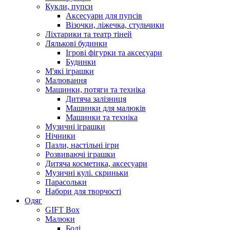
Кукли, пупси
Аксесуари для пупсів
Візочки, ліжечка, стульчики
Ліхтарики та театр тіней
Лялькові будинки
Ігрові фігурки та аксесуари
Будинки
М'які іграшки
Малювання
Машинки, потяги та техніка
Дитяча залізниця
Машинки для малюків
Машинки та техніка
Музичні іграшки
Нічники
Пазли, настільні ігри
Розвиваючі іграшки
Дитяча косметика, аксесуари
Музичні кулі. скриньки
Парасольки
Набори для творчості
Одяг
GIFT Box
Малюки
Боді