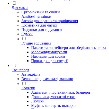
Для мами
Єргорюкзаки та слінги
Альбомі та зліпки
Засоби для прання та прибирання
Косметика для матері
Подушки для годування
Сумки
Грудне годування
Пакети та контейнери для зберігання молока
Молоковідсмоктувачі
Накладки для сосків
Прокладки для грудей
Транспорт
Автокрісла
Велосипеди, самокаті, машини
Коляски
Адаптери, підстаканники, бампери
Дощовики, москитні сітки
Люльки
Муфти, конверти, вкладки