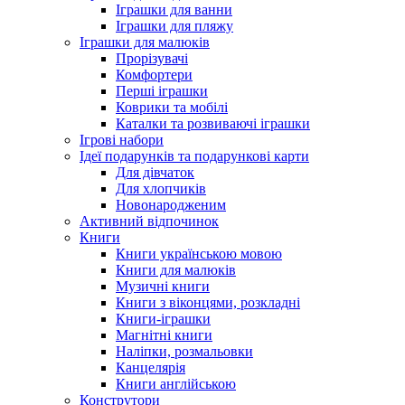
Іграшки для ванни
Іграшки для пляжу
Іграшки для малюків
Прорізувачі
Комфортери
Перші іграшки
Коврики та мобілі
Каталки та розвиваючі іграшки
Ігрові набори
Ідеї ​​подарунків та подарункові карти
Для дівчаток
Для хлопчиків
Новонародженим
Активний відпочинок
Книги
Книги українською мовою
Книги для малюків
Музичні книги
Книги з віконцями, розкладні
Книги-іграшки
Магнітні книги
Наліпки, розмальовки
Канцелярія
Книги англійською
Конструтори