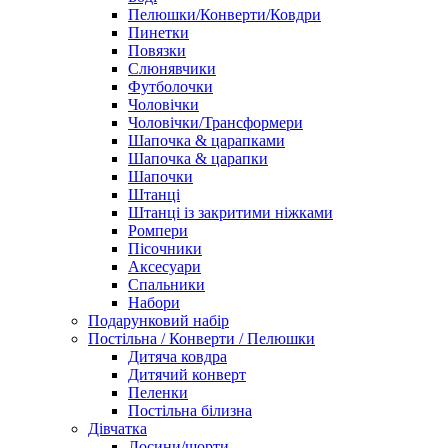
Пелюшки/Конверти/Ковдри
Пинетки
Повязки
Слюнявчики
Футболочки
Чоловічки
Чоловічки/Трансформери
Шапочка & царапками
Шапочка & царапки
Шапочки
Штанці
Штанці із закритими ніжками
Ромпери
Пісочники
Аксесуари
Спальники
Набори
Подарунковий набір
Постільна / Конверти / Пелюшки
Дитяча ковдра
Дитячий конверт
Пеленки
Постільна білизна
Дівчатка
Лосини/шорти