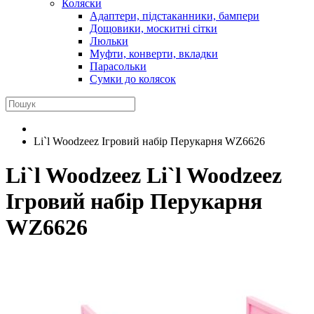
Коляски
Адаптери, підстаканники, бампери
Дощовики, москитні сітки
Люльки
Муфти, конверти, вкладки
Парасольки
Сумки до колясок
Li`l Woodzeez Ігровий набір Перукарня WZ6626
Li`l Woodzeez
Li`l Woodzeez
Ігровий набір Перукарня
WZ6626