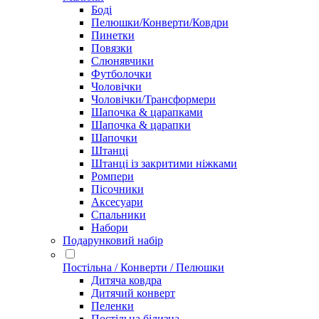
Боді
Пелюшки/Конверти/Ковдри
Пинетки
Повязки
Слюнявчики
Футболочки
Чоловічки
Чоловічки/Трансформери
Шапочка & царапками
Шапочка & царапки
Шапочки
Штанці
Штанці із закритими ніжками
Ромпери
Пісочники
Аксесуари
Спальники
Набори
Подарунковий набір
Постільна / Конверти / Пелюшки
Дитяча ковдра
Дитячий конверт
Пеленки
Постільна білизна