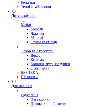
Рюкзаки
Теплі комбінезони
Дитяча кімната
Меблі
Комоди
Ліжечка
Манежі
Столи та стільці
Декор та Аксесуари
Декор
Килими
Кошики, пуфі, подушки
Освітлення
БЕЗПЕКА
Шезлонги
Для малюків
Годування
Нагрудники
Пляшечки, поїльники