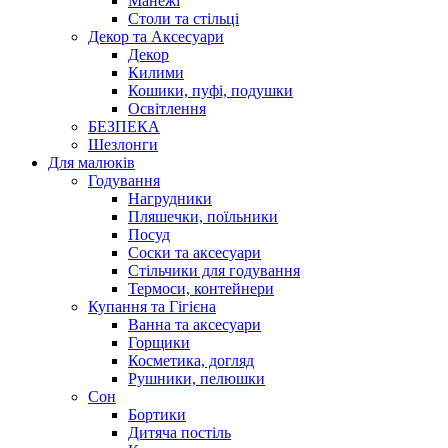
Манежі
Столи та стільці
Декор та Аксесуари
Декор
Килими
Кошики, пуфі, подушки
Освітлення
БЕЗПЕКА
Шезлонги
Для малюків
Годування
Нагрудники
Пляшечки, поїльники
Посуд
Соски та аксесуари
Стільчики для годування
Термоси, контейнери
Купання та Гігієна
Ванна та аксесуари
Горщики
Косметика, догляд
Рушники, пелюшки
Сон
Бортики
Дитяча постіль