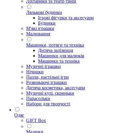
Ліхтарики та театр тіней
Лялькові будинки
Ігрові фігурки та аксесуари
Будинки
М'які іграшки
Малювання
Машинки, потяги та техніка
Дитяча залізниця
Машинки для малюків
Машинки та техніка
Музичні іграшки
Нічники
Пазли, настільні ігри
Розвиваючі іграшки
Дитяча косметика, аксесуари
Музичні кулі. скриньки
Парасольки
Набори для творчості
Одяг
GIFT Box
Малюки