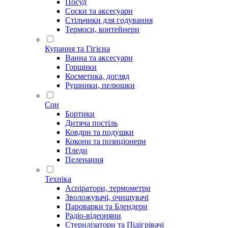
Посуд
Соски та аксесуари
Стільчики для годування
Термоси, контейнери
Купання та Гігієна
Ванна та аксесуари
Горщики
Косметика, догляд
Рушники, пелюшки
Сон
Бортики
Дитяча постіль
Ковдри та подушки
Кокони та позиціонери
Пледи
Пеленання
Техніка
Аспіратори, термометри
Зволожувачі, очищувачі
Пароварки та Блендери
Радіо-відеоняни
Стерилізатори та Підігрівачі