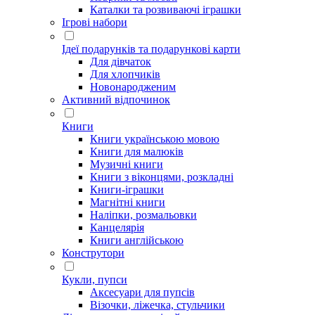
Каталки та розвиваючі іграшки
Ігрові набори
Ідеї ​​подарунків та подарункові карти
Для дівчаток
Для хлопчиків
Новонародженим
Активний відпочинок
Книги
Книги українською мовою
Книги для малюків
Музичні книги
Книги з віконцями, розкладні
Книги-іграшки
Магнітні книги
Наліпки, розмальовки
Канцелярія
Книги англійською
Конструтори
Кукли, пупси
Аксесуари для пупсів
Візочки, ліжечка, стульчики