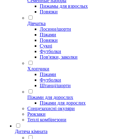
Семейные наборы
Пижамы для взрослых
Повязки
Дівчатка
Лосини/шорти
Піжами
Повязки
Сукні
Футболки
Пов'язки, заколки
Хлопчики
Піжами
Футболки
Штанці/шорти
Піжами для дорослих
Піжами для дорослих
Сонцезахисні окуляри
Рюкзаки
Теплі комбінезони
Дитяча кімната