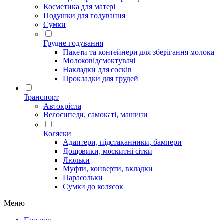
Косметика для матері
Подушки для годування
Сумки
Грудне годування
Пакети та контейнери для зберігання молока
Молоковідсмоктувачі
Накладки для сосків
Прокладки для грудей
Транспорт
Автокрісла
Велосипеди, самокаті, машини
Коляски
Адаптери, підстаканники, бампери
Дощовики, москитні сітки
Люльки
Муфти, конверти, вкладки
Парасольки
Сумки до колясок
Меню
Про нас