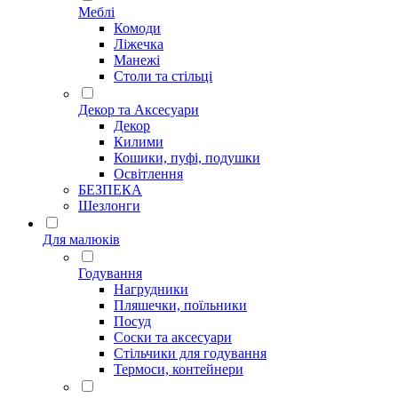
Меблі
Комоди
Ліжечка
Манежі
Столи та стільці
Декор та Аксесуари
Декор
Килими
Кошики, пуфі, подушки
Освітлення
БЕЗПЕКА
Шезлонги
Для малюків
Годування
Нагрудники
Пляшечки, поїльники
Посуд
Соски та аксесуари
Стільчики для годування
Термоси, контейнери