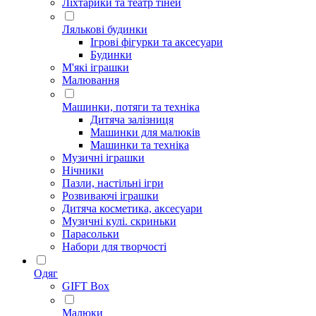
Ліхтарики та театр тіней
Лялькові будинки
Ігрові фігурки та аксесуари
Будинки
М'які іграшки
Малювання
Машинки, потяги та техніка
Дитяча залізниця
Машинки для малюків
Машинки та техніка
Музичні іграшки
Нічники
Пазли, настільні ігри
Розвиваючі іграшки
Дитяча косметика, аксесуари
Музичні кулі. скриньки
Парасольки
Набори для творчості
Одяг
GIFT Box
Малюки