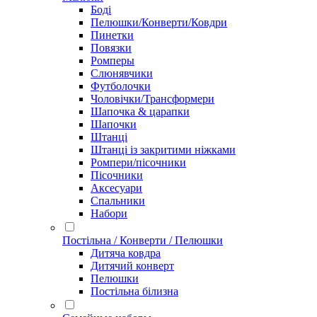
Боді
Пелюшки/Конверти/Ковдри
Пинетки
Повязки
Ромперы
Слюнявчики
Футболочки
Чоловічки/Трансформери
Шапочка & царапки
Шапочки
Штанці
Штанці із закритими ніжками
Ромпери/пісочники
Пісочники
Аксесуари
Спальники
Набори
Постільна / Конверти / Пелюшки
Дитяча ковдра
Дитячий конверт
Пелюшки
Постільна білизна