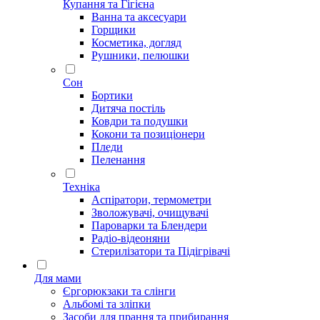
Купання та Гігієна
Ванна та аксесуари
Горщики
Косметика, догляд
Рушники, пелюшки
Сон
Бортики
Дитяча постіль
Ковдри та подушки
Кокони та позиціонери
Пледи
Пеленання
Техніка
Аспіратори, термометри
Зволожувачі, очищувачі
Пароварки та Блендери
Радіо-відеоняни
Стерилізатори та Підігрівачі
Для мами
Єргорюкзаки та слінги
Альбомі та зліпки
Засоби для прання та прибирання