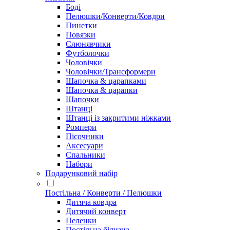
Боді
Пелюшки/Конверти/Ковдри
Пинетки
Повязки
Слюнявчики
Футболочки
Чоловічки
Чоловічки/Трансформери
Шапочка & царапками
Шапочка & царапки
Шапочки
Штанці
Штанці із закритими ніжками
Ромпери
Пісочники
Аксесуари
Спальники
Набори
Подарунковий набір
Постільна / Конверти / Пелюшки
Дитяча ковдра
Дитячий конверт
Пеленки
Постільна білизна