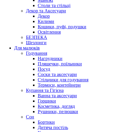
Манежі
Столи та стільці
Декор та Аксесуари
Декор
Килими
Кошики, пуфі, подушки
Освітлення
БЕЗПЕКА
Шезлонги
Для малюків
Годування
Нагрудники
Пляшечки, поїльники
Посуд
Соски та аксесуари
Стільчики для годування
Термоси, контейнери
Купання та Гігієна
Ванна та аксесуари
Горщики
Косметика, догляд
Рушники, пелюшки
Сон
Бортики
Дитяча постіль