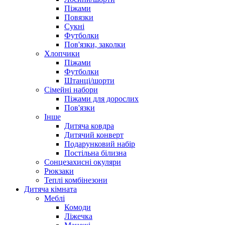
Піжами
Повязки
Сукні
Футболки
Пов'язки, заколки
Хлопчики
Піжами
Футболки
Штанці/шорти
Сімейні набори
Піжами для дорослих
Пов'язки
Інше
Дитяча ковдра
Дитячий конверт
Подарунковий набір
Постільна білизна
Сонцезахисні окуляри
Рюкзаки
Теплі комбінезони
Дитяча кімната
Меблі
Комоди
Ліжечка