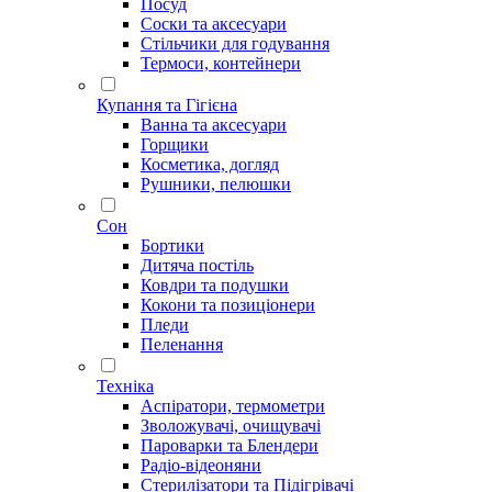
Посуд
Соски та аксесуари
Стільчики для годування
Термоси, контейнери
Купання та Гігієна
Ванна та аксесуари
Горщики
Косметика, догляд
Рушники, пелюшки
Сон
Бортики
Дитяча постіль
Ковдри та подушки
Кокони та позиціонери
Пледи
Пеленання
Техніка
Аспіратори, термометри
Зволожувачі, очищувачі
Пароварки та Блендери
Радіо-відеоняни
Стерилізатори та Підігрівачі