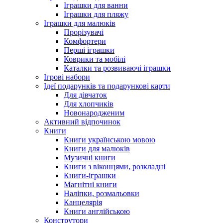
Іграшки для ванни
Іграшки для пляжу
Іграшки для малюків
Прорізувачі
Комфортери
Перші іграшки
Коврики та мобілі
Каталки та розвиваючі іграшки
Ігрові набори
Ідеї ​​подарунків та подарункові карти
Для дівчаток
Для хлопчиків
Новонародженим
Активний відпочинок
Книги
Книги українською мовою
Книги для малюків
Музичні книги
Книги з віконцями, розкладні
Книги-іграшки
Магнітні книги
Наліпки, розмальовки
Канцелярія
Книги англійською
Конструтори