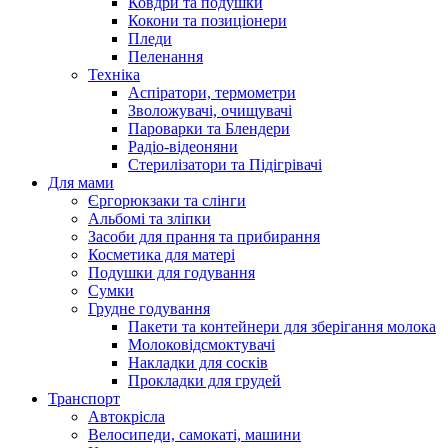
Ковдри та подушки
Кокони та позиціонери
Пледи
Пеленання
Техніка
Аспіратори, термометри
Зволожувачі, очищувачі
Пароварки та Блендери
Радіо-відеоняни
Стерилізатори та Підігрівачі
Для мами
Єргорюкзаки та слінги
Альбомі та зліпки
Засоби для прання та прибирання
Косметика для матері
Подушки для годування
Сумки
Грудне годування
Пакети та контейнери для зберігання молока
Молоковідсмоктувачі
Накладки для сосків
Прокладки для грудей
Транспорт
Автокрісла
Велосипеди, самокаті, машини