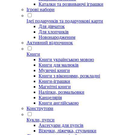
Каталки та розвиваючі іграшки
Ігрові набори
Ідеї ​​подарунків та подарункові карти
Для дівчаток
Для хлопчиків
Новонародженим
Активний відпочинок
Книги
Книги українською мовою
Книги для малюків
Музичні книги
Книги з віконцями, розкладні
Книги-іграшки
Магнітні книги
Наліпки, розмальовки
Канцелярія
Книги англійською
Конструтори
Кукли, пупси
Аксесуари для пупсів
Візочки, ліжечка, стульчики