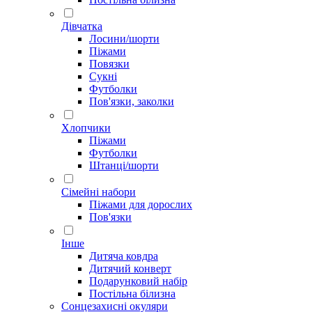
Дівчатка
Лосини/шорти
Піжами
Повязки
Сукні
Футболки
Пов'язки, заколки
Хлопчики
Піжами
Футболки
Штанці/шорти
Сімейні набори
Піжами для дорослих
Пов'язки
Інше
Дитяча ковдра
Дитячий конверт
Подарунковий набір
Постільна білизна
Сонцезахисні окуляри