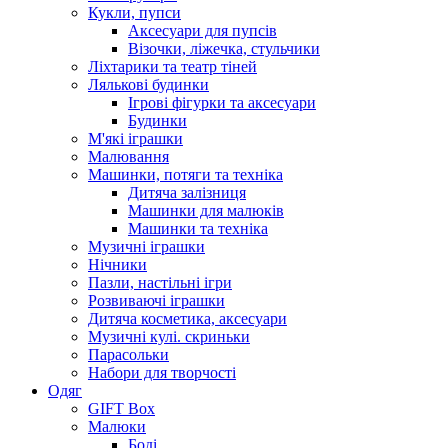
Кукли, пупси
Аксесуари для пупсів
Візочки, ліжечка, стульчики
Ліхтарики та театр тіней
Лялькові будинки
Ігрові фігурки та аксесуари
Будинки
М'які іграшки
Малювання
Машинки, потяги та техніка
Дитяча залізниця
Машинки для малюків
Машинки та техніка
Музичні іграшки
Нічники
Пазли, настільні ігри
Розвиваючі іграшки
Дитяча косметика, аксесуари
Музичні кулі. скриньки
Парасольки
Набори для творчості
Одяг
GIFT Box
Малюки
Боді