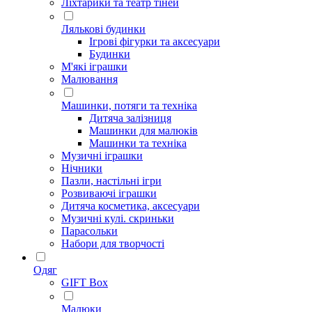
Ліхтарики та театр тіней
Лялькові будинки
Ігрові фігурки та аксесуари
Будинки
М'які іграшки
Малювання
Машинки, потяги та техніка
Дитяча залізниця
Машинки для малюків
Машинки та техніка
Музичні іграшки
Нічники
Пазли, настільні ігри
Розвиваючі іграшки
Дитяча косметика, аксесуари
Музичні кулі. скриньки
Парасольки
Набори для творчості
Одяг
GIFT Box
Малюки