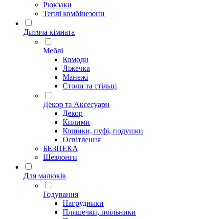
Рюкзаки
Теплі комбінезони
Дитяча кімната
Меблі
Комоди
Ліжечка
Манежі
Столи та стільці
Декор та Аксесуари
Декор
Килими
Кошики, пуфі, подушки
Освітлення
БЕЗПЕКА
Шезлонги
Для малюків
Годування
Нагрудники
Пляшечки, поїльники