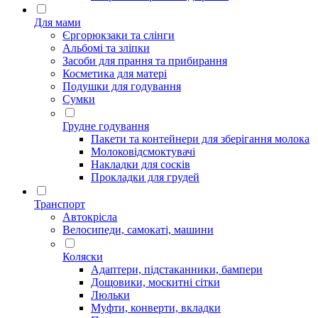
Для мами
Єргорюкзаки та слінги
Альбомі та зліпки
Засоби для прання та прибирання
Косметика для матері
Подушки для годування
Сумки
Грудне годування
Пакети та контейнери для зберігання молока
Молоковідсмоктувачі
Накладки для сосків
Прокладки для грудей
Транспорт
Автокрісла
Велосипеди, самокаті, машини
Коляски
Адаптери, підстаканники, бампери
Дощовики, москитні сітки
Люльки
Муфти, конверти, вкладки