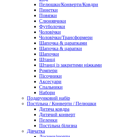
Пелюшки/Конверти/Ковдри
Пинетки
Повязки
Слюнявчики
Футболочки
Чоловічки
Чоловічки/Трансформери
Шапочка & царапками
Шапочка & царапки
Шапочки
Штанці
Штанці із закритими ніжками
Ромпери
Пісочники
Аксесуари
Спальники
Набори
Подарунковий набір
Постільна / Конверти / Пелюшки
Дитяча ковдра
Дитячий конверт
Пеленки
Постільна білизна
Дівчатка
Лосини/шорти