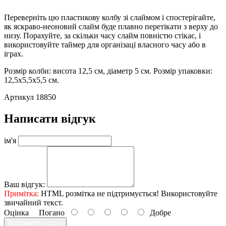
Переверніть цю пластикову колбу зі слаймом і спостерігайте,
як яскраво-неоновий слайм буде плавно перетікати з верху до
низу. Порахуйте, за скільки часу слайм повністю стікає, і
використовуйте таймер для організацї власного часу або в
іграх.
Розмір колби: висота 12,5 см, діаметр 5 см. Розмір упаковки:
12,5х5,5х5,5 см.
Артикул 18850
Написати відгук
ім'я
Ваш відгук:
Примітка:
HTML розмітка не підтримується! Використовуйте
звичайний текст.
Оцінка
Погано
Добре
Відправити відгук