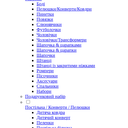
Боді
Пелюшки/Конверти/Ковдри
Пинетки
Повязки
Слюнявчики
Футболочки
Чоловічки
Чоловічки/Трансформери
Шапочка & царапками
Шапочка & царапки
Шапочки
Штанці
Штанці із закритими ніжками
Ромпери
Пісочники
Аксесуари
Спальники
Набори
Подарунковий набір
Постільна / Конверти / Пелюшки
Дитяча ковдра
Дитячий конверт
Пеленки
Постільна білизна