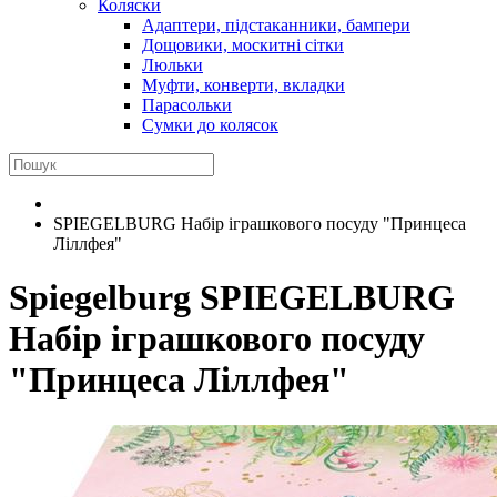
Коляски
Адаптери, підстаканники, бампери
Дощовики, москитні сітки
Люльки
Муфти, конверти, вкладки
Парасольки
Сумки до колясок
SPIEGELBURG Набір іграшкового посуду "Принцеса
Ліллфея"
Spiegelburg
SPIEGELBURG
Набір іграшкового посуду
"Принцеса Ліллфея"