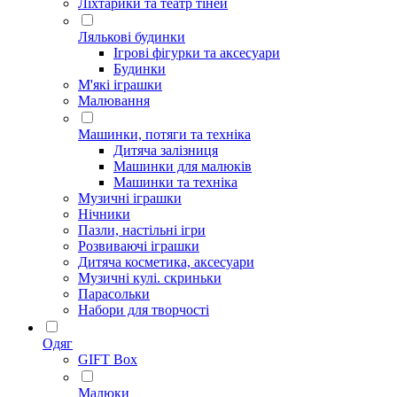
Ліхтарики та театр тіней
Лялькові будинки
Ігрові фігурки та аксесуари
Будинки
М'які іграшки
Малювання
Машинки, потяги та техніка
Дитяча залізниця
Машинки для малюків
Машинки та техніка
Музичні іграшки
Нічники
Пазли, настільні ігри
Розвиваючі іграшки
Дитяча косметика, аксесуари
Музичні кулі. скриньки
Парасольки
Набори для творчості
Одяг
GIFT Box
Малюки