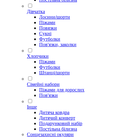
Дівчатка
Лосини/шорти
Піжами
Повязки
Сукні
Футболки
Пов'язки, заколки
Хлопчики
Піжами
Футболки
Штанці/шорти
Сімейні набори
Піжами для дорослих
Пов'язки
Інше
Дитяча ковдра
Дитячий конверт
Подарунковий набір
Постільна білизна
Сонцезахисні окуляри