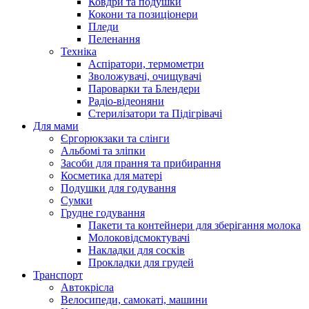
Ковдри та подушки
Кокони та позиціонери
Пледи
Пеленання
Техніка
Аспіратори, термометри
Зволожувачі, очищувачі
Пароварки та Блендери
Радіо-відеоняни
Стерилізатори та Підігрівачі
Для мами
Єргорюкзаки та слінги
Альбомі та зліпки
Засоби для прання та прибирання
Косметика для матері
Подушки для годування
Сумки
Грудне годування
Пакети та контейнери для зберігання молока
Молоковідсмоктувачі
Накладки для сосків
Прокладки для грудей
Транспорт
Автокрісла
Велосипеди, самокаті, машини