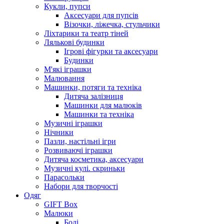
Кукли, пупси
Аксесуари для пупсів
Візочки, ліжечка, стульчики
Ліхтарики та театр тіней
Лялькові будинки
Ігрові фігурки та аксесуари
Будинки
М'які іграшки
Малювання
Машинки, потяги та техніка
Дитяча залізниця
Машинки для малюків
Машинки та техніка
Музичні іграшки
Нічники
Пазли, настільні ігри
Розвиваючі іграшки
Дитяча косметика, аксесуари
Музичні кулі. скриньки
Парасольки
Набори для творчості
Одяг
GIFT Box
Малюки
Боді