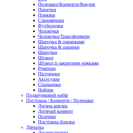
Пелюшки/Конверти/Ковдри
Пинетки
Повязки
Слюнявчики
Футболочки
Чоловічки
Чоловічки/Трансформери
Шапочка & царапками
Шапочка & царапки
Шапочки
Штанці
Штанці із закритими ніжками
Ромпери
Пісочники
Аксесуари
Спальники
Набори
Подарунковий набір
Постільна / Конверти / Пелюшки
Дитяча ковдра
Дитячий конверт
Пеленки
Постільна білизна
Дівчатка
Лосини/шорти