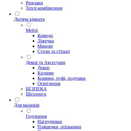
Рюкзаки
Теплі комбінезони
Дитяча кімната
Меблі
Комоди
Ліжечка
Манежі
Столи та стільці
Декор та Аксесуари
Декор
Килими
Кошики, пуфі, подушки
Освітлення
БЕЗПЕКА
Шезлонги
Для малюків
Годування
Нагрудники
Пляшечки, поїльники