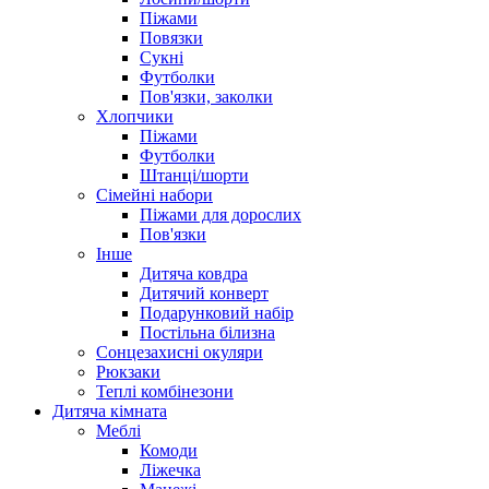
Піжами
Повязки
Сукні
Футболки
Пов'язки, заколки
Хлопчики
Піжами
Футболки
Штанці/шорти
Сімейні набори
Піжами для дорослих
Пов'язки
Інше
Дитяча ковдра
Дитячий конверт
Подарунковий набір
Постільна білизна
Сонцезахисні окуляри
Рюкзаки
Теплі комбінезони
Дитяча кімната
Меблі
Комоди
Ліжечка