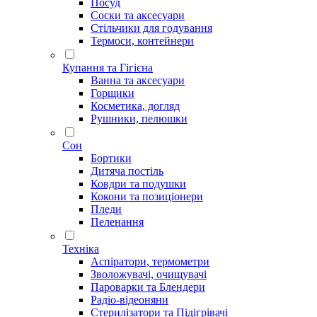
Посуд
Соски та аксесуари
Стільчики для годування
Термоси, контейнери
Купання та Гігієна
Ванна та аксесуари
Горщики
Косметика, догляд
Рушники, пелюшки
Сон
Бортики
Дитяча постіль
Ковдри та подушки
Кокони та позиціонери
Пледи
Пеленання
Техніка
Аспіратори, термометри
Зволожувачі, очищувачі
Пароварки та Блендери
Радіо-відеоняни
Стерилізатори та Підігрівачі