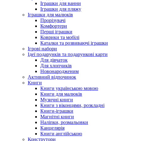
Іграшки для ванни
Іграшки для пляжу
Іграшки для малюків
Прорізувачі
Комфортери
Перші іграшки
Коврики та мобілі
Каталки та розвиваючі іграшки
Ігрові набори
Ідеї ​​подарунків та подарункові карти
Для дівчаток
Для хлопчиків
Новонародженим
Активний відпочинок
Книги
Книги українською мовою
Книги для малюків
Музичні книги
Книги з віконцями, розкладні
Книги-іграшки
Магнітні книги
Наліпки, розмальовки
Канцелярія
Книги англійською
Конструтори