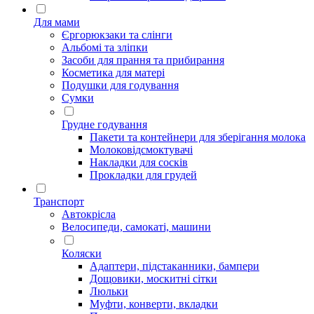
Для мами
Єргорюкзаки та слінги
Альбомі та зліпки
Засоби для прання та прибирання
Косметика для матері
Подушки для годування
Сумки
Грудне годування
Пакети та контейнери для зберігання молока
Молоковідсмоктувачі
Накладки для сосків
Прокладки для грудей
Транспорт
Автокрісла
Велосипеди, самокаті, машини
Коляски
Адаптери, підстаканники, бампери
Дощовики, москитні сітки
Люльки
Муфти, конверти, вкладки