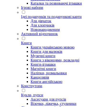
Каталки та розвиваючі іграшки
Ігрові набори
Ідеї ​​подарунків та подарункові карти
Для дівчаток
Для хлопчиків
Новонародженим
Активний відпочинок
Книги
Книги українською мовою
Книги для малюків
Музичні книги
Книги з віконцями, розкладні
Книги-іграшки
Магнітні книги
Наліпки, розмальовки
Канцелярія
Книги англійською
Конструтори
Кукли, пупси
Аксесуари для пупсів
Візочки, ліжечка, стульчики