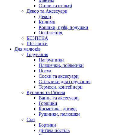
Манежі
Столи та стільці
Декор та Аксесуари
Декор
Килими
Кошики, пуфі, подушки
Освітлення
БЕЗПЕКА
Шезлонги
Для малюків
Годування
Нагрудники
Пляшечки, поїльники
Посуд
Соски та аксесуари
Стільчики для годування
Термоси, контейнери
Купання та Гігієна
Ванна та аксесуари
Горщики
Косметика, догляд
Рушники, пелюшки
Сон
Бортики
Дитяча постіль