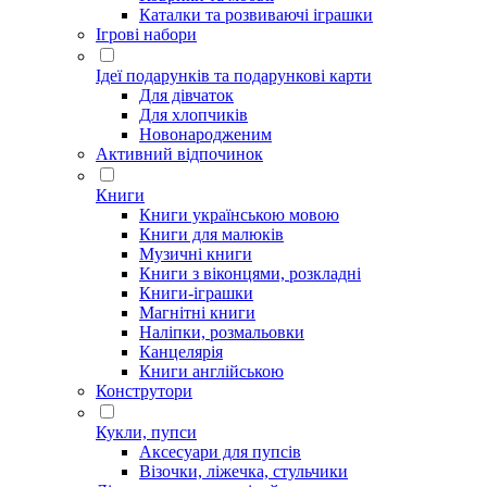
Каталки та розвиваючі іграшки
Ігрові набори
Ідеї ​​подарунків та подарункові карти
Для дівчаток
Для хлопчиків
Новонародженим
Активний відпочинок
Книги
Книги українською мовою
Книги для малюків
Музичні книги
Книги з віконцями, розкладні
Книги-іграшки
Магнітні книги
Наліпки, розмальовки
Канцелярія
Книги англійською
Конструтори
Кукли, пупси
Аксесуари для пупсів
Візочки, ліжечка, стульчики