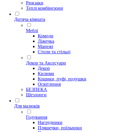
Рюкзаки
Теплі комбінезони
Дитяча кімната
Меблі
Комоди
Ліжечка
Манежі
Столи та стільці
Декор та Аксесуари
Декор
Килими
Кошики, пуфі, подушки
Освітлення
БЕЗПЕКА
Шезлонги
Для малюків
Годування
Нагрудники
Пляшечки, поїльники