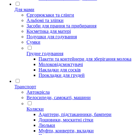
Для мами
Єргорюкзаки та слінги
Альбомі та зліпки
Засоби для прання та прибирання
Косметика для матері
Подушки для годування
Сумки
Грудне годування
Пакети та контейнери для зберігання молока
Молоковідсмоктувачі
Накладки для сосків
Прокладки для грудей
Транспорт
Автокрісла
Велосипеди, самокаті, машини
Коляски
Адаптери, підстаканники, бампери
Дощовики, москитні сітки
Люльки
Муфти, конверти, вкладки