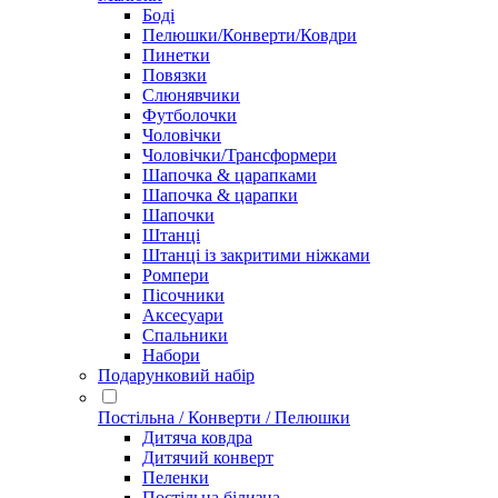
Боді
Пелюшки/Конверти/Ковдри
Пинетки
Повязки
Слюнявчики
Футболочки
Чоловічки
Чоловічки/Трансформери
Шапочка & царапками
Шапочка & царапки
Шапочки
Штанці
Штанці із закритими ніжками
Ромпери
Пісочники
Аксесуари
Спальники
Набори
Подарунковий набір
Постільна / Конверти / Пелюшки
Дитяча ковдра
Дитячий конверт
Пеленки
Постільна білизна