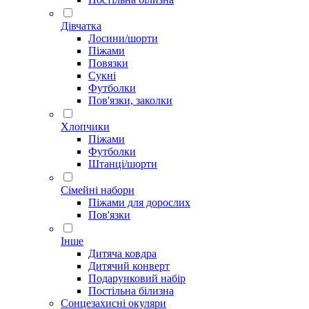
Дівчатка
Лосини/шорти
Піжами
Повязки
Сукні
Футболки
Пов'язки, заколки
Хлопчики
Піжами
Футболки
Штанці/шорти
Сімейні набори
Піжами для дорослих
Пов'язки
Інше
Дитяча ковдра
Дитячий конверт
Подарунковий набір
Постільна білизна
Сонцезахисні окуляри