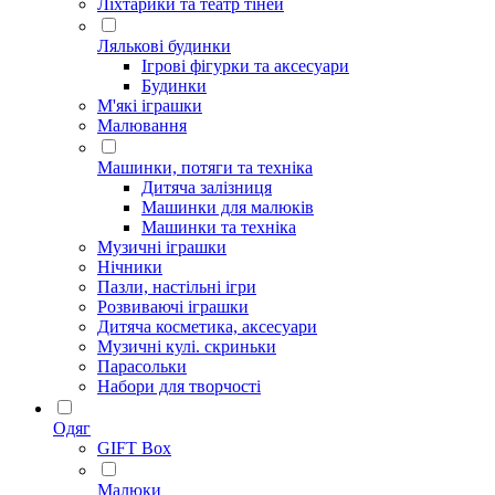
Ліхтарики та театр тіней
Лялькові будинки
Ігрові фігурки та аксесуари
Будинки
М'які іграшки
Малювання
Машинки, потяги та техніка
Дитяча залізниця
Машинки для малюків
Машинки та техніка
Музичні іграшки
Нічники
Пазли, настільні ігри
Розвиваючі іграшки
Дитяча косметика, аксесуари
Музичні кулі. скриньки
Парасольки
Набори для творчості
Одяг
GIFT Box
Малюки