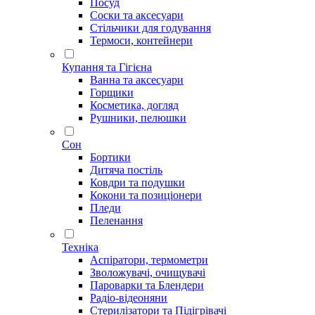
Посуд
Соски та аксесуари
Стільчики для годування
Термоси, контейнери
Купання та Гігієна
Ванна та аксесуари
Горщики
Косметика, догляд
Рушники, пелюшки
Сон
Бортики
Дитяча постіль
Ковдри та подушки
Кокони та позиціонери
Пледи
Пеленання
Техніка
Аспіратори, термометри
Зволожувачі, очищувачі
Пароварки та Блендери
Радіо-відеоняни
Стерилізатори та Підігрівачі