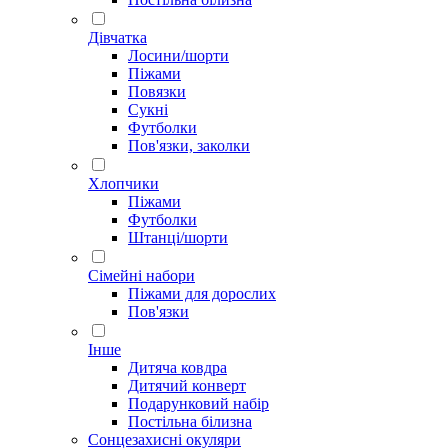
Дівчатка
Лосини/шорти
Піжами
Повязки
Сукні
Футболки
Пов'язки, заколки
Хлопчики
Піжами
Футболки
Штанці/шорти
Сімейні набори
Піжами для дорослих
Пов'язки
Інше
Дитяча ковдра
Дитячий конверт
Подарунковий набір
Постільна білизна
Сонцезахисні окуляри