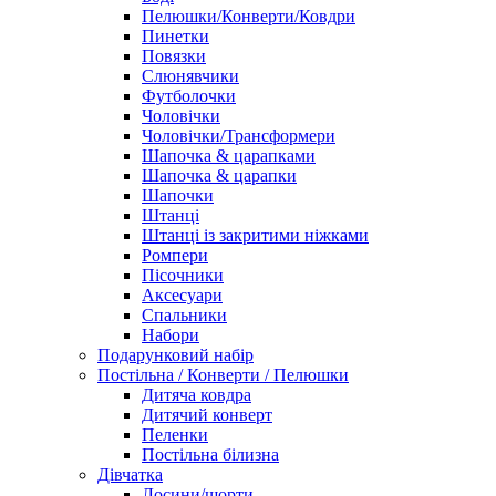
Пелюшки/Конверти/Ковдри
Пинетки
Повязки
Слюнявчики
Футболочки
Чоловічки
Чоловічки/Трансформери
Шапочка & царапками
Шапочка & царапки
Шапочки
Штанці
Штанці із закритими ніжками
Ромпери
Пісочники
Аксесуари
Спальники
Набори
Подарунковий набір
Постільна / Конверти / Пелюшки
Дитяча ковдра
Дитячий конверт
Пеленки
Постільна білизна
Дівчатка
Лосини/шорти