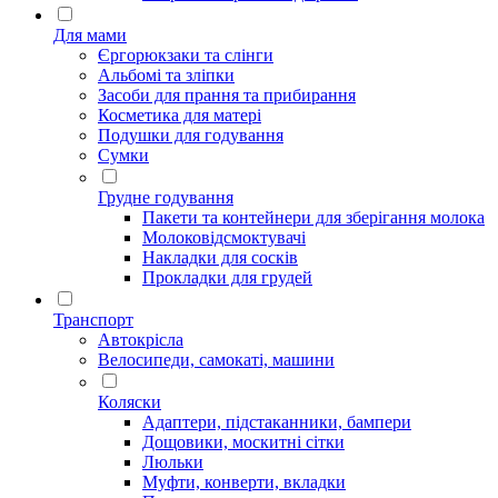
Для мами
Єргорюкзаки та слінги
Альбомі та зліпки
Засоби для прання та прибирання
Косметика для матері
Подушки для годування
Сумки
Грудне годування
Пакети та контейнери для зберігання молока
Молоковідсмоктувачі
Накладки для сосків
Прокладки для грудей
Транспорт
Автокрісла
Велосипеди, самокаті, машини
Коляски
Адаптери, підстаканники, бампери
Дощовики, москитні сітки
Люльки
Муфти, конверти, вкладки