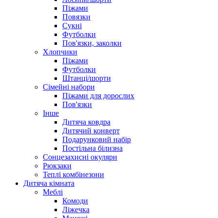
Піжами
Повязки
Сукні
Футболки
Пов'язки, заколки
Хлопчики
Піжами
Футболки
Штанці/шорти
Сімейні набори
Піжами для дорослих
Пов'язки
Інше
Дитяча ковдра
Дитячий конверт
Подарунковий набір
Постільна білизна
Сонцезахисні окуляри
Рюкзаки
Теплі комбінезони
Дитяча кімната
Меблі
Комоди
Ліжечка