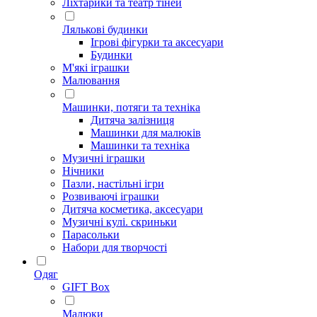
Ліхтарики та театр тіней
Лялькові будинки
Ігрові фігурки та аксесуари
Будинки
М'які іграшки
Малювання
Машинки, потяги та техніка
Дитяча залізниця
Машинки для малюків
Машинки та техніка
Музичні іграшки
Нічники
Пазли, настільні ігри
Розвиваючі іграшки
Дитяча косметика, аксесуари
Музичні кулі. скриньки
Парасольки
Набори для творчості
Одяг
GIFT Box
Малюки