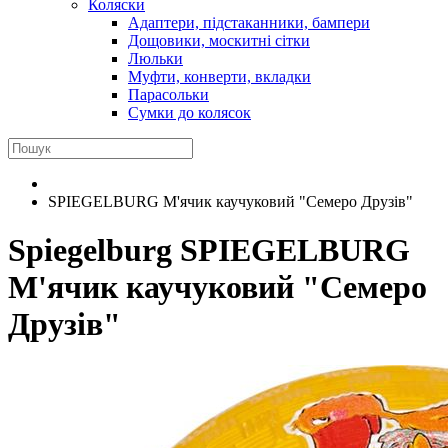
Коляски
Адаптери, підстаканники, бампери
Дощовики, москитні сітки
Люльки
Муфти, конверти, вкладки
Парасольки
Сумки до колясок
SPIEGELBURG М'ячик каучуковий "Семеро Друзів"
Spiegelburg
SPIEGELBURG
М'ячик каучуковий "Семеро
Друзів"