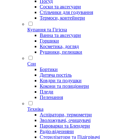
Посуд
Соски та аксесуари
Стільчики для годування
Термоси, контейнери
Купання та Гігієна
Ванна та аксесуари
Горщики
Косметика, догляд
Рушники, пелюшки
Сон
Бортики
Дитяча постіль
Ковдри та подушки
Кокони та позиціонери
Пледи
Пеленання
Техніка
Аспіратори, термометри
Зволожувачі, очищувачі
Пароварки та Блендери
Радіо-відеоняни
Стерилізатори та Підігрівачі