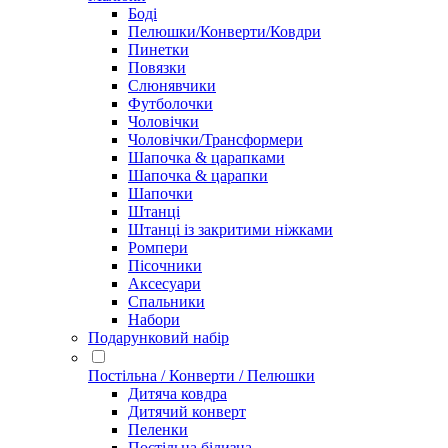
Боді
Пелюшки/Конверти/Ковдри
Пинетки
Повязки
Слюнявчики
Футболочки
Чоловічки
Чоловічки/Трансформери
Шапочка & царапками
Шапочка & царапки
Шапочки
Штанці
Штанці із закритими ніжками
Ромпери
Пісочники
Аксесуари
Спальники
Набори
Подарунковий набір
Постільна / Конверти / Пелюшки
Дитяча ковдра
Дитячий конверт
Пеленки
Постільна білизна