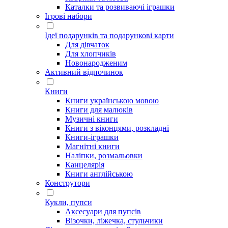
Каталки та розвиваючі іграшки
Ігрові набори
Ідеї ​​подарунків та подарункові карти
Для дівчаток
Для хлопчиків
Новонародженим
Активний відпочинок
Книги
Книги українською мовою
Книги для малюків
Музичні книги
Книги з віконцями, розкладні
Книги-іграшки
Магнітні книги
Наліпки, розмальовки
Канцелярія
Книги англійською
Конструтори
Кукли, пупси
Аксесуари для пупсів
Візочки, ліжечка, стульчики