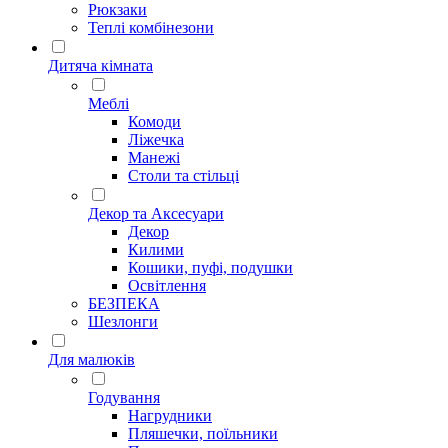
Рюкзаки
Теплі комбінезони
Дитяча кімната
Меблі
Комоди
Ліжечка
Манежі
Столи та стільці
Декор та Аксесуари
Декор
Килими
Кошики, пуфі, подушки
Освітлення
БЕЗПЕКА
Шезлонги
Для малюків
Годування
Нагрудники
Пляшечки, поїльники