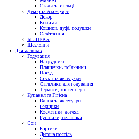
Манежі
Столи та стільці
Декор та Аксесуари
Декор
Килими
Кошики, пуфі, подушки
Освітлення
БЕЗПЕКА
Шезлонги
Для малюків
Годування
Нагрудники
Пляшечки, поїльники
Посуд
Соски та аксесуари
Стільчики для годування
Термоси, контейнери
Купання та Гігієна
Ванна та аксесуари
Горщики
Косметика, догляд
Рушники, пелюшки
Сон
Бортики
Дитяча постіль