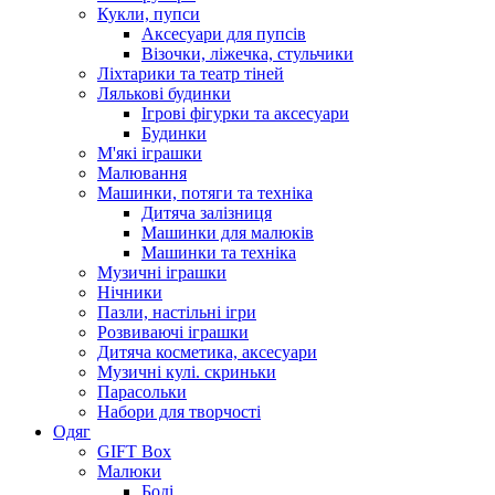
Кукли, пупси
Аксесуари для пупсів
Візочки, ліжечка, стульчики
Ліхтарики та театр тіней
Лялькові будинки
Ігрові фігурки та аксесуари
Будинки
М'які іграшки
Малювання
Машинки, потяги та техніка
Дитяча залізниця
Машинки для малюків
Машинки та техніка
Музичні іграшки
Нічники
Пазли, настільні ігри
Розвиваючі іграшки
Дитяча косметика, аксесуари
Музичні кулі. скриньки
Парасольки
Набори для творчості
Одяг
GIFT Box
Малюки
Боді