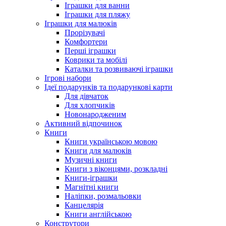
Іграшки для ванни
Іграшки для пляжу
Іграшки для малюків
Прорізувачі
Комфортери
Перші іграшки
Коврики та мобілі
Каталки та розвиваючі іграшки
Ігрові набори
Ідеї ​​подарунків та подарункові карти
Для дівчаток
Для хлопчиків
Новонародженим
Активний відпочинок
Книги
Книги українською мовою
Книги для малюків
Музичні книги
Книги з віконцями, розкладні
Книги-іграшки
Магнітні книги
Наліпки, розмальовки
Канцелярія
Книги англійською
Конструтори