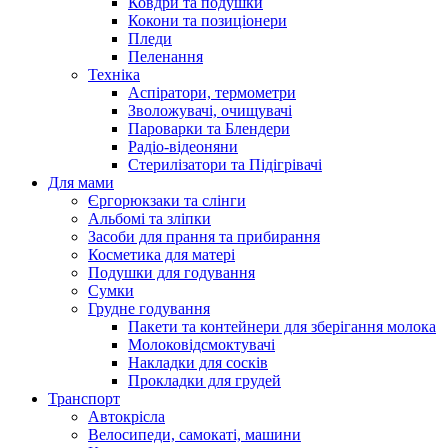
Ковдри та подушки
Кокони та позиціонери
Пледи
Пеленання
Техніка
Аспіратори, термометри
Зволожувачі, очищувачі
Пароварки та Блендери
Радіо-відеоняни
Стерилізатори та Підігрівачі
Для мами
Єргорюкзаки та слінги
Альбомі та зліпки
Засоби для прання та прибирання
Косметика для матері
Подушки для годування
Сумки
Грудне годування
Пакети та контейнери для зберігання молока
Молоковідсмоктувачі
Накладки для сосків
Прокладки для грудей
Транспорт
Автокрісла
Велосипеди, самокаті, машини