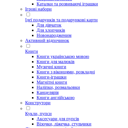
Каталки та розвиваючі іграшки
Ігрові набори
Ідеї ​​подарунків та подарункові карти
Для дівчаток
Для хлопчиків
Новонародженим
Активний відпочинок
Книги
Книги українською мовою
Книги для малюків
Музичні книги
Книги з віконцями, розкладні
Книги-іграшки
Магнітні книги
Наліпки, розмальовки
Канцелярія
Книги англійською
Конструтори
Кукли, пупси
Аксесуари для пупсів
Візочки, ліжечка, стульчики