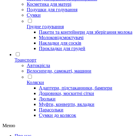
Косметика для матері
Подушки для годування
Сумки
Грудне годування
Пакети та контейнери для зберігання молока
Молоковідсмоктувачі
Накладки для сосків
Прокладки для грудей
Транспорт
Автокрісла
Велосипеди, самокаті, машини
Коляски
Адаптери, підстаканники, бампери
Дощовики, москитні сітки
Люльки
Муфти, конверти, вкладки
Парасольки
Сумки до колясок
Меню
Про нас