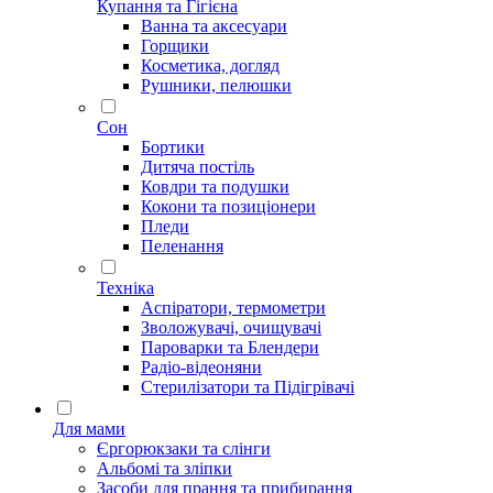
Купання та Гігієна
Ванна та аксесуари
Горщики
Косметика, догляд
Рушники, пелюшки
Сон
Бортики
Дитяча постіль
Ковдри та подушки
Кокони та позиціонери
Пледи
Пеленання
Техніка
Аспіратори, термометри
Зволожувачі, очищувачі
Пароварки та Блендери
Радіо-відеоняни
Стерилізатори та Підігрівачі
Для мами
Єргорюкзаки та слінги
Альбомі та зліпки
Засоби для прання та прибирання