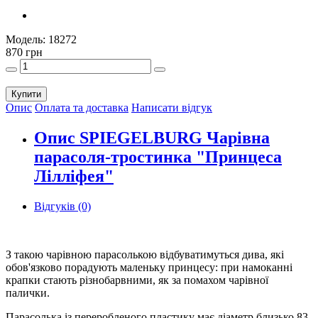
Модель:
18272
870 грн
Купити
Опис
Оплата та доставка
Написати відгук
Опис SPIEGELBURG Чарівна
парасоля-тростинка "Принцеса
Лілліфея"
Відгуків (0)
З такою чарівною парасолькою відбуватимуться дива, які
обов'язково порадують маленьку принцесу: при намоканні
крапки стають різнобарвними, як за помахом чарівної
палички.
Парасолька із переробленого пластику має діаметр близько 83