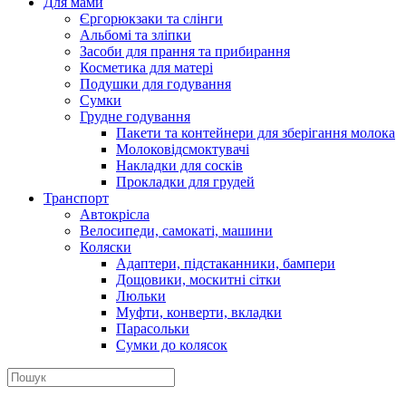
Для мами
Єргорюкзаки та слінги
Альбомі та зліпки
Засоби для прання та прибирання
Косметика для матері
Подушки для годування
Сумки
Грудне годування
Пакети та контейнери для зберігання молока
Молоковідсмоктувачі
Накладки для сосків
Прокладки для грудей
Транспорт
Автокрісла
Велосипеди, самокаті, машини
Коляски
Адаптери, підстаканники, бампери
Дощовики, москитні сітки
Люльки
Муфти, конверти, вкладки
Парасольки
Сумки до колясок