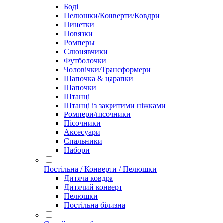
Боді
Пелюшки/Конверти/Ковдри
Пинетки
Повязки
Ромперы
Слюнявчики
Футболочки
Чоловічки/Трансформери
Шапочка & царапки
Шапочки
Штанці
Штанці із закритими ніжками
Ромпери/пісочники
Пісочники
Аксесуари
Спальники
Набори
Постільна / Конверти / Пелюшки
Дитяча ковдра
Дитячий конверт
Пелюшки
Постільна білизна