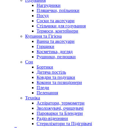
Годування
Нагрудники
Пляшечки, поїльники
Посуд
Соски та аксесуари
Стільчики для годування
Термоси, контейнери
Купання та Гігієна
Ванна та аксесуари
Горщики
Косметика, догляд
Рушники, пелюшки
Сон
Бортики
Дитяча постіль
Ковдри та подушки
Кокони та позиціонери
Пледи
Пеленання
Техніка
Аспіратори, термометри
Зволожувачі, очищувачі
Пароварки та Блендери
Радіо-відеоняни
Стерилізатори та Підігрівачі