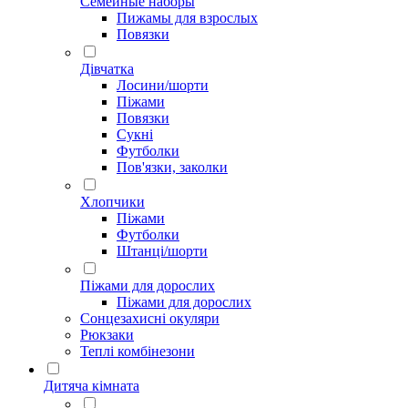
Семейные наборы
Пижамы для взрослых
Повязки
Дівчатка
Лосини/шорти
Піжами
Повязки
Сукні
Футболки
Пов'язки, заколки
Хлопчики
Піжами
Футболки
Штанці/шорти
Піжами для дорослих
Піжами для дорослих
Сонцезахисні окуляри
Рюкзаки
Теплі комбінезони
Дитяча кімната