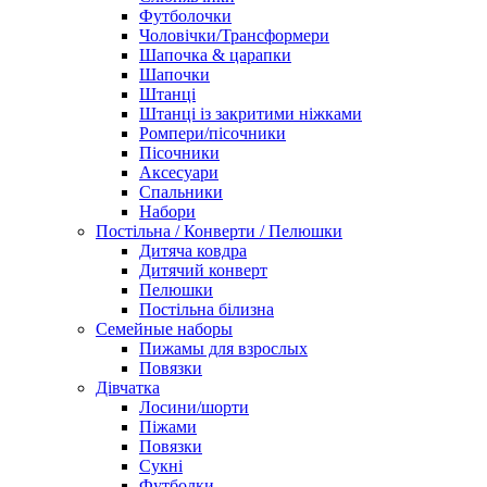
Футболочки
Чоловічки/Трансформери
Шапочка & царапки
Шапочки
Штанці
Штанці із закритими ніжками
Ромпери/пісочники
Пісочники
Аксесуари
Спальники
Набори
Постільна / Конверти / Пелюшки
Дитяча ковдра
Дитячий конверт
Пелюшки
Постільна білизна
Семейные наборы
Пижамы для взрослых
Повязки
Дівчатка
Лосини/шорти
Піжами
Повязки
Сукні
Футболки