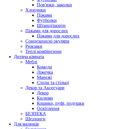
Пов'язки, заколки
Хлопчики
Піжами
Футболки
Штанці/шорти
Піжами для дорослих
Піжами для дорослих
Сонцезахисні окуляри
Рюкзаки
Теплі комбінезони
Дитяча кімната
Меблі
Комоди
Ліжечка
Манежі
Столи та стільці
Декор та Аксесуари
Декор
Килими
Кошики, пуфі, подушки
Освітлення
БЕЗПЕКА
Шезлонги
Для малюків