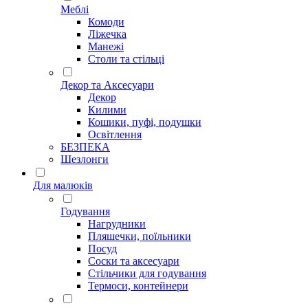
Меблі
Комоди
Ліжечка
Манежі
Столи та стільці
Декор та Аксесуари
Декор
Килими
Кошики, пуфі, подушки
Освітлення
БЕЗПЕКА
Шезлонги
Для малюків
Годування
Нагрудники
Пляшечки, поїльники
Посуд
Соски та аксесуари
Стільчики для годування
Термоси, контейнери