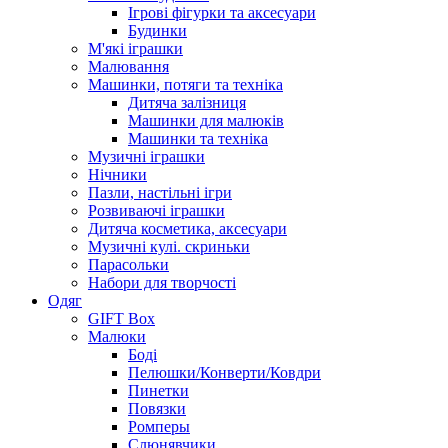
Ігрові фігурки та аксесуари
Будинки
М'які іграшки
Малювання
Машинки, потяги та техніка
Дитяча залізниця
Машинки для малюків
Машинки та техніка
Музичні іграшки
Нічники
Пазли, настільні ігри
Розвиваючі іграшки
Дитяча косметика, аксесуари
Музичні кулі. скриньки
Парасольки
Набори для творчості
Одяг
GIFT Box
Малюки
Боді
Пелюшки/Конверти/Ковдри
Пинетки
Повязки
Ромперы
Слюнявчики