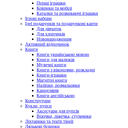
Перші іграшки
Коврики та мобілі
Каталки та розвиваючі іграшки
Ігрові набори
Ідеї ​​подарунків та подарункові карти
Для дівчаток
Для хлопчиків
Новонародженим
Активний відпочинок
Книги
Книги українською мовою
Книги для малюків
Музичні книги
Книги з віконцями, розкладні
Книги-іграшки
Магнітні книги
Наліпки, розмальовки
Канцелярія
Книги англійською
Конструтори
Кукли, пупси
Аксесуари для пупсів
Візочки, ліжечка, стульчики
Ліхтарики та театр тіней
Лялькові будинки