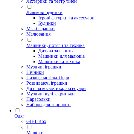
Ліхтарики та театр тіней
Лялькові будинки
Ігрові фігурки та аксесуари
Будинки
М'які іграшки
Малювання
Машинки, потяги та техніка
Дитяча залізниця
Машинки для малюків
Машинки та техніка
Музичні іграшки
Нічники
Пазли, настільні ігри
Розвиваючі іграшки
Дитяча косметика, аксесуари
Музичні кулі. скриньки
Парасольки
Набори для творчості
Одяг
GIFT Box
Малюки