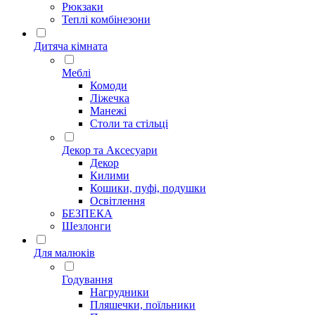
Рюкзаки
Теплі комбінезони
Дитяча кімната
Меблі
Комоди
Ліжечка
Манежі
Столи та стільці
Декор та Аксесуари
Декор
Килими
Кошики, пуфі, подушки
Освітлення
БЕЗПЕКА
Шезлонги
Для малюків
Годування
Нагрудники
Пляшечки, поїльники