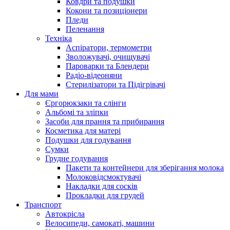
Ковдри та подушки
Кокони та позиціонери
Пледи
Пеленання
Техніка
Аспіратори, термометри
Зволожувачі, очищувачі
Пароварки та Блендери
Радіо-відеоняни
Стерилізатори та Підігрівачі
Для мами
Єргорюкзаки та слінги
Альбомі та зліпки
Засоби для прання та прибирання
Косметика для матері
Подушки для годування
Сумки
Грудне годування
Пакети та контейнери для зберігання молока
Молоковідсмоктувачі
Накладки для сосків
Прокладки для грудей
Транспорт
Автокрісла
Велосипеди, самокаті, машини