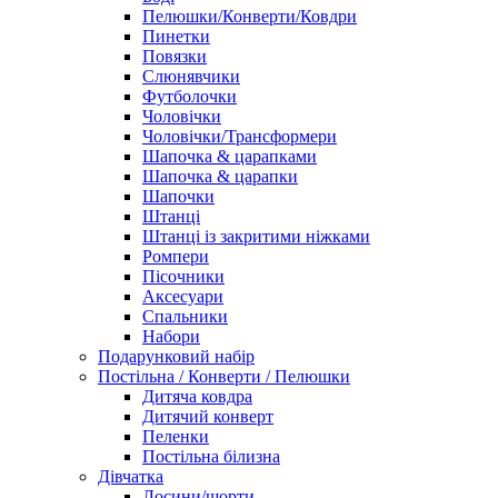
Пелюшки/Конверти/Ковдри
Пинетки
Повязки
Слюнявчики
Футболочки
Чоловічки
Чоловічки/Трансформери
Шапочка & царапками
Шапочка & царапки
Шапочки
Штанці
Штанці із закритими ніжками
Ромпери
Пісочники
Аксесуари
Спальники
Набори
Подарунковий набір
Постільна / Конверти / Пелюшки
Дитяча ковдра
Дитячий конверт
Пеленки
Постільна білизна
Дівчатка
Лосини/шорти