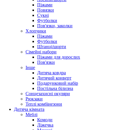
Піжами
Повязки
Сукні
Футболки
Пов'язки, заколки
Хлопчики
Піжами
Футболки
Штанці/шорти
Сімейні набори
Піжами для дорослих
Пов'язки
Інше
Дитяча ковдра
Дитячий конверт
Подарунковий набір
Постільна білизна
Сонцезахисні окуляри
Рюкзаки
Теплі комбінезони
Дитяча кімната
Меблі
Комоди
Ліжечка