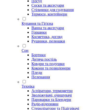
Посуд
Соски та аксесуари
Стільчики для годування
Термоси, контейнери
Купання та Гігієна
Ванна та аксесуари
Горщики
Косметика, догляд
Рушники, пелюшки
Сон
Бортики
Дитяча постіль
Ковдри та подушки
Кокони та позиціонери
Пледи
Пеленання
Техніка
Аспіратори, термометри
Зволожувачі, очищувачі
Пароварки та Блендери
Радіо-відеоняни
Стерилізатори та Підігрівачі