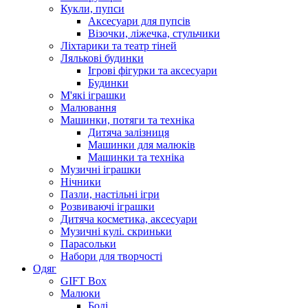
Кукли, пупси
Аксесуари для пупсів
Візочки, ліжечка, стульчики
Ліхтарики та театр тіней
Лялькові будинки
Ігрові фігурки та аксесуари
Будинки
М'які іграшки
Малювання
Машинки, потяги та техніка
Дитяча залізниця
Машинки для малюків
Машинки та техніка
Музичні іграшки
Нічники
Пазли, настільні ігри
Розвиваючі іграшки
Дитяча косметика, аксесуари
Музичні кулі. скриньки
Парасольки
Набори для творчості
Одяг
GIFT Box
Малюки
Боді