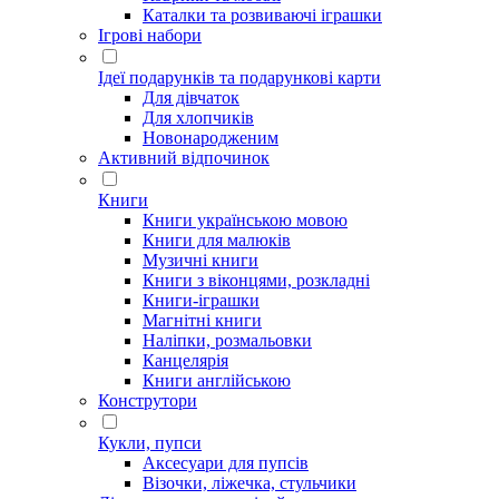
Каталки та розвиваючі іграшки
Ігрові набори
Ідеї ​​подарунків та подарункові карти
Для дівчаток
Для хлопчиків
Новонародженим
Активний відпочинок
Книги
Книги українською мовою
Книги для малюків
Музичні книги
Книги з віконцями, розкладні
Книги-іграшки
Магнітні книги
Наліпки, розмальовки
Канцелярія
Книги англійською
Конструтори
Кукли, пупси
Аксесуари для пупсів
Візочки, ліжечка, стульчики