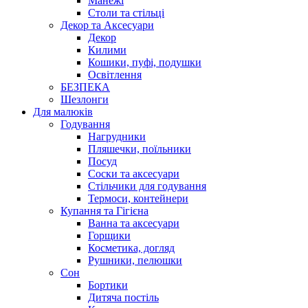
Манежі
Столи та стільці
Декор та Аксесуари
Декор
Килими
Кошики, пуфі, подушки
Освітлення
БЕЗПЕКА
Шезлонги
Для малюків
Годування
Нагрудники
Пляшечки, поїльники
Посуд
Соски та аксесуари
Стільчики для годування
Термоси, контейнери
Купання та Гігієна
Ванна та аксесуари
Горщики
Косметика, догляд
Рушники, пелюшки
Сон
Бортики
Дитяча постіль