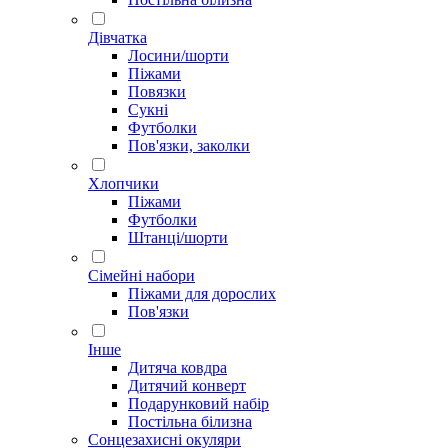
Дівчатка
Лосини/шорти
Піжами
Повязки
Сукні
Футболки
Пов'язки, заколки
Хлопчики
Піжами
Футболки
Штанці/шорти
Сімейні набори
Піжами для дорослих
Пов'язки
Інше
Дитяча ковдра
Дитячий конверт
Подарунковий набір
Постільна білизна
Сонцезахисні окуляри