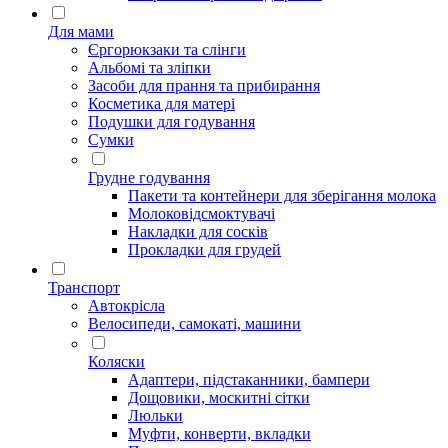
Для мами
Єргорюкзаки та слінги
Альбомі та зліпки
Засоби для прання та прибирання
Косметика для матері
Подушки для годування
Сумки
Грудне годування
Пакети та контейнери для зберігання молока
Молоковідсмоктувачі
Накладки для сосків
Прокладки для грудей
Транспорт
Автокрісла
Велосипеди, самокаті, машини
Коляски
Адаптери, підстаканники, бампери
Дощовики, москитні сітки
Люльки
Муфти, конверти, вкладки