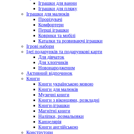
Іграшки для ванни
Іграшки для пляжу
Іграшки для малюків
Прорізувачі
Комфортери
Перші іграшки
Коврики та мобілі
Каталки та розвиваючі іграшки
Ігрові набори
Ідеї ​​подарунків та подарункові карти
Для дівчаток
Для хлопчиків
Новонародженим
Активний відпочинок
Книги
Книги українською мовою
Книги для малюків
Музичні книги
Книги з віконцями, розкладні
Книги-іграшки
Магнітні книги
Наліпки, розмальовки
Канцелярія
Книги англійською
Конструтори