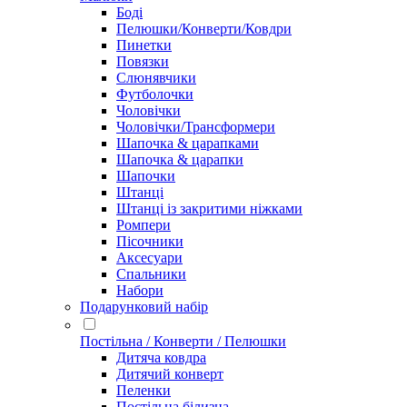
Боді
Пелюшки/Конверти/Ковдри
Пинетки
Повязки
Слюнявчики
Футболочки
Чоловічки
Чоловічки/Трансформери
Шапочка & царапками
Шапочка & царапки
Шапочки
Штанці
Штанці із закритими ніжками
Ромпери
Пісочники
Аксесуари
Спальники
Набори
Подарунковий набір
Постільна / Конверти / Пелюшки
Дитяча ковдра
Дитячий конверт
Пеленки
Постільна білизна