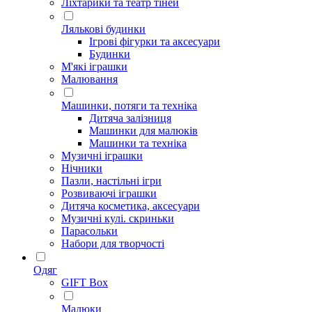
Ліхтарики та театр тіней
Лялькові будинки
Ігрові фігурки та аксесуари
Будинки
М'які іграшки
Малювання
Машинки, потяги та техніка
Дитяча залізниця
Машинки для малюків
Машинки та техніка
Музичні іграшки
Нічники
Пазли, настільні ігри
Розвиваючі іграшки
Дитяча косметика, аксесуари
Музичні кулі. скриньки
Парасольки
Набори для творчості
Одяг
GIFT Box
Малюки