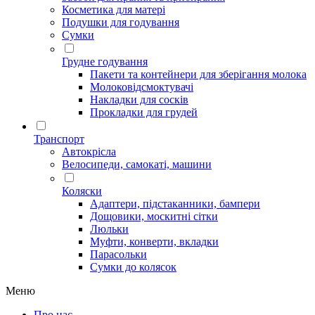
Косметика для матері
Подушки для годування
Сумки
Грудне годування
Пакети та контейнери для зберігання молока
Молоковідсмоктувачі
Накладки для сосків
Прокладки для грудей
Транспорт
Автокрісла
Велосипеди, самокаті, машини
Коляски
Адаптери, підстаканники, бампери
Дощовики, москитні сітки
Люльки
Муфти, конверти, вкладки
Парасольки
Сумки до колясок
Меню
Про нас