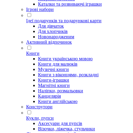
Каталки та розвиваючі іграшки
Ігрові набори
Ідеї ​​подарунків та подарункові карти
Для дівчаток
Для хлопчиків
Новонародженим
Активний відпочинок
Книги
Книги українською мовою
Книги для малюків
Музичні книги
Книги з віконцями, розкладні
Книги-іграшки
Магнітні книги
Наліпки, розмальовки
Канцелярія
Книги англійською
Конструтори
Кукли, пупси
Аксесуари для пупсів
Візочки, ліжечка, стульчики