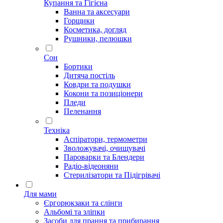
Купання та Гігієна
Ванна та аксесуари
Горщики
Косметика, догляд
Рушники, пелюшки
Сон
Бортики
Дитяча постіль
Ковдри та подушки
Кокони та позиціонери
Пледи
Пеленання
Техніка
Аспіратори, термометри
Зволожувачі, очищувачі
Пароварки та Блендери
Радіо-відеоняни
Стерилізатори та Підігрівачі
Для мами
Єргорюкзаки та слінги
Альбомі та зліпки
Засоби для прання та прибирання