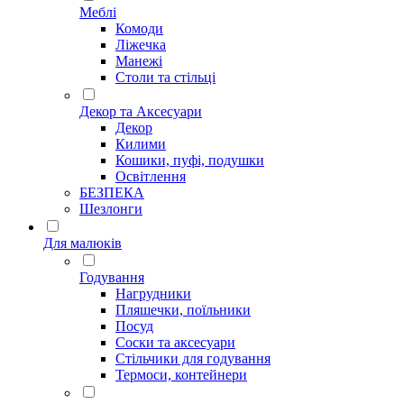
Меблі
Комоди
Ліжечка
Манежі
Столи та стільці
Декор та Аксесуари
Декор
Килими
Кошики, пуфі, подушки
Освітлення
БЕЗПЕКА
Шезлонги
Для малюків
Годування
Нагрудники
Пляшечки, поїльники
Посуд
Соски та аксесуари
Стільчики для годування
Термоси, контейнери