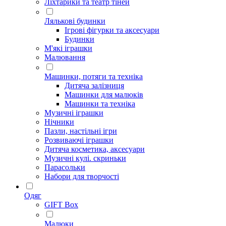
Ліхтарики та театр тіней
Лялькові будинки
Ігрові фігурки та аксесуари
Будинки
М'які іграшки
Малювання
Машинки, потяги та техніка
Дитяча залізниця
Машинки для малюків
Машинки та техніка
Музичні іграшки
Нічники
Пазли, настільні ігри
Розвиваючі іграшки
Дитяча косметика, аксесуари
Музичні кулі. скриньки
Парасольки
Набори для творчості
Одяг
GIFT Box
Малюки