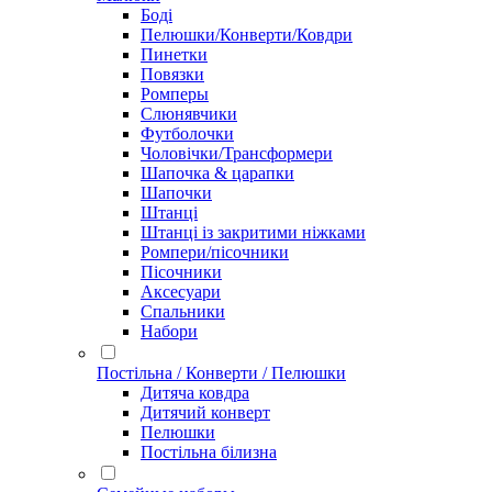
Боді
Пелюшки/Конверти/Ковдри
Пинетки
Повязки
Ромперы
Слюнявчики
Футболочки
Чоловічки/Трансформери
Шапочка & царапки
Шапочки
Штанці
Штанці із закритими ніжками
Ромпери/пісочники
Пісочники
Аксесуари
Спальники
Набори
Постільна / Конверти / Пелюшки
Дитяча ковдра
Дитячий конверт
Пелюшки
Постільна білизна