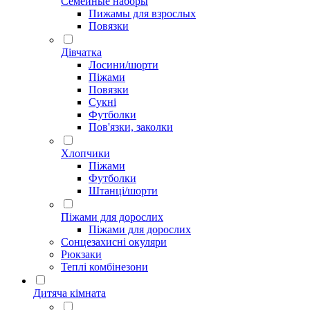
Семейные наборы
Пижамы для взрослых
Повязки
Дівчатка
Лосини/шорти
Піжами
Повязки
Сукні
Футболки
Пов'язки, заколки
Хлопчики
Піжами
Футболки
Штанці/шорти
Піжами для дорослих
Піжами для дорослих
Сонцезахисні окуляри
Рюкзаки
Теплі комбінезони
Дитяча кімната