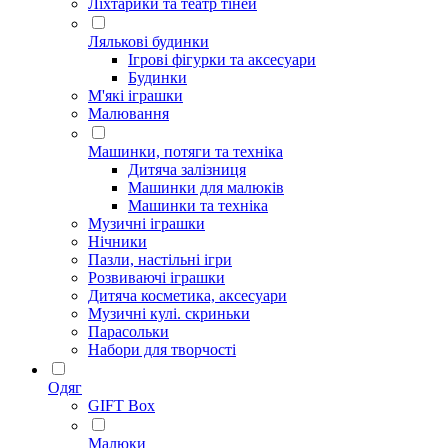
Ліхтарики та театр тіней
Лялькові будинки
Ігрові фігурки та аксесуари
Будинки
М'які іграшки
Малювання
Машинки, потяги та техніка
Дитяча залізниця
Машинки для малюків
Машинки та техніка
Музичні іграшки
Нічники
Пазли, настільні ігри
Розвиваючі іграшки
Дитяча косметика, аксесуари
Музичні кулі. скриньки
Парасольки
Набори для творчості
Одяг
GIFT Box
Малюки