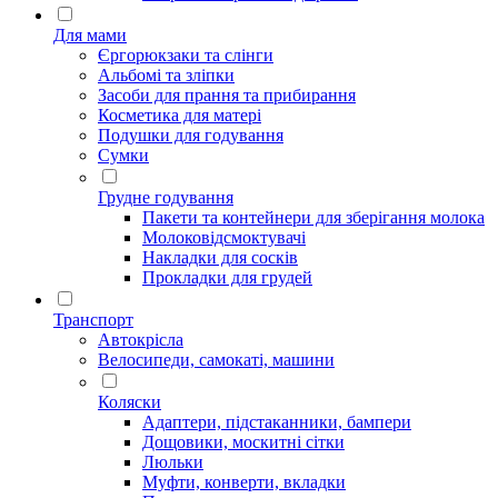
Для мами
Єргорюкзаки та слінги
Альбомі та зліпки
Засоби для прання та прибирання
Косметика для матері
Подушки для годування
Сумки
Грудне годування
Пакети та контейнери для зберігання молока
Молоковідсмоктувачі
Накладки для сосків
Прокладки для грудей
Транспорт
Автокрісла
Велосипеди, самокаті, машини
Коляски
Адаптери, підстаканники, бампери
Дощовики, москитні сітки
Люльки
Муфти, конверти, вкладки