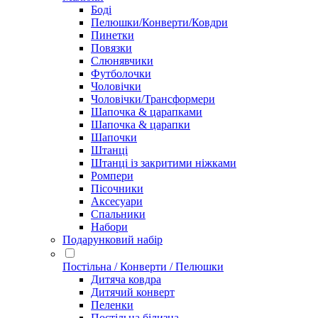
Боді
Пелюшки/Конверти/Ковдри
Пинетки
Повязки
Слюнявчики
Футболочки
Чоловічки
Чоловічки/Трансформери
Шапочка & царапками
Шапочка & царапки
Шапочки
Штанці
Штанці із закритими ніжками
Ромпери
Пісочники
Аксесуари
Спальники
Набори
Подарунковий набір
Постільна / Конверти / Пелюшки
Дитяча ковдра
Дитячий конверт
Пеленки
Постільна білизна