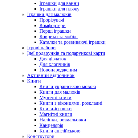
Іграшки для ванни
Іграшки для пляжу
Іграшки для малюків
Прорізувачі
Комфортери
Перші іграшки
Коврики та мобілі
Каталки та розвиваючі іграшки
Ігрові набори
Ідеї ​​подарунків та подарункові карти
Для дівчаток
Для хлопчиків
Новонародженим
Активний відпочинок
Книги
Книги українською мовою
Книги для малюків
Музичні книги
Книги з віконцями, розкладні
Книги-іграшки
Магнітні книги
Наліпки, розмальовки
Канцелярія
Книги англійською
Конструтори