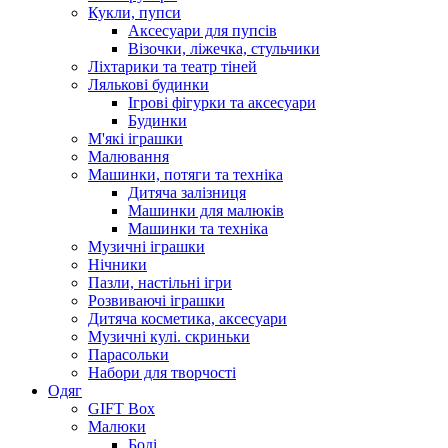
Кукли, пупси
Аксесуари для пупсів
Візочки, ліжечка, стульчики
Ліхтарики та театр тіней
Лялькові будинки
Ігрові фігурки та аксесуари
Будинки
М'які іграшки
Малювання
Машинки, потяги та техніка
Дитяча залізниця
Машинки для малюків
Машинки та техніка
Музичні іграшки
Нічники
Пазли, настільні ігри
Розвиваючі іграшки
Дитяча косметика, аксесуари
Музичні кулі. скриньки
Парасольки
Набори для творчості
Одяг
GIFT Box
Малюки
Боді