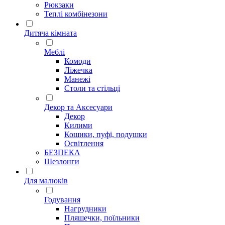
Рюкзаки
Теплі комбінезони
Дитяча кімната
Меблі
Комоди
Ліжечка
Манежі
Столи та стільці
Декор та Аксесуари
Декор
Килими
Кошики, пуфі, подушки
Освітлення
БЕЗПЕКА
Шезлонги
Для малюків
Годування
Нагрудники
Пляшечки, поїльники