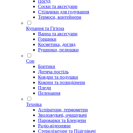
Посуд
Соски та аксесуари
Стільчики для годування
Термоси, контейнери
Купання та Гігієна
Ванна та аксесуари
Горщики
Косметика, догляд
Рушники, пелюшки
Сон
Бортики
Дитяча постіль
Ковдри та подушки
Кокони та позиціонери
Пледи
Пеленання
Техніка
Аспіратори, термометри
Зволожувачі, очищувачі
Пароварки та Блендери
Радіо-відеоняни
Стерилізатори та Підігрівачі