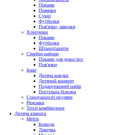
Піжами
Повязки
Сукні
Футболки
Пов'язки, заколки
Хлопчики
Піжами
Футболки
Штанці/шорти
Сімейні набори
Піжами для дорослих
Пов'язки
Інше
Дитяча ковдра
Дитячий конверт
Подарунковий набір
Постільна білизна
Сонцезахисні окуляри
Рюкзаки
Теплі комбінезони
Дитяча кімната
Меблі
Комоди
Ліжечка