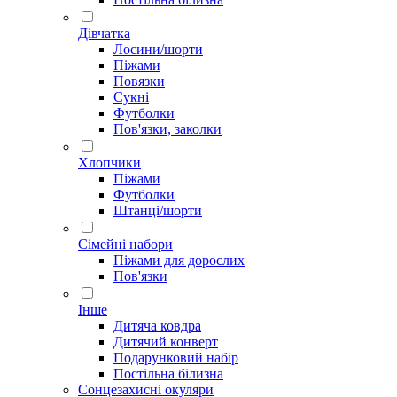
Дівчатка
Лосини/шорти
Піжами
Повязки
Сукні
Футболки
Пов'язки, заколки
Хлопчики
Піжами
Футболки
Штанці/шорти
Сімейні набори
Піжами для дорослих
Пов'язки
Інше
Дитяча ковдра
Дитячий конверт
Подарунковий набір
Постільна білизна
Сонцезахисні окуляри