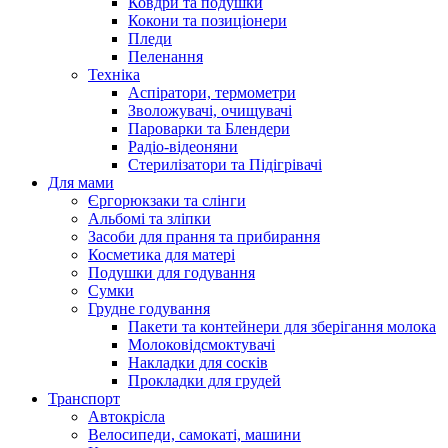
Ковдри та подушки
Кокони та позиціонери
Пледи
Пеленання
Техніка
Аспіратори, термометри
Зволожувачі, очищувачі
Пароварки та Блендери
Радіо-відеоняни
Стерилізатори та Підігрівачі
Для мами
Єргорюкзаки та слінги
Альбомі та зліпки
Засоби для прання та прибирання
Косметика для матері
Подушки для годування
Сумки
Грудне годування
Пакети та контейнери для зберігання молока
Молоковідсмоктувачі
Накладки для сосків
Прокладки для грудей
Транспорт
Автокрісла
Велосипеди, самокаті, машини