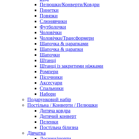
Пелюшки/Конверти/Ковдри
Пинетки
Повязки
Слюнявчики
Футболочки
Чоловічки
Чоловічки/Трансформери
Шапочка & царапками
Шапочка & царапки
Шапочки
Штанці
Штанці із закритими ніжками
Ромпери
Пісочники
Аксесуари
Спальники
Набори
Подарунковий набір
Постільна / Конверти / Пелюшки
Дитяча ковдра
Дитячий конверт
Пеленки
Постільна білизна
Дівчатка
Лосини/шорти