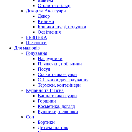
Манежі
Столи та стільці
Декор та Аксесуари
Декор
Килими
Кошики, пуфі, подушки
Освітлення
БЕЗПЕКА
Шезлонги
Для малюків
Годування
Нагрудники
Пляшечки, поїльники
Посуд
Соски та аксесуари
Стільчики для годування
Термоси, контейнери
Купання та Гігієна
Ванна та аксесуари
Горщики
Косметика, догляд
Рушники, пелюшки
Сон
Бортики
Дитяча постіль