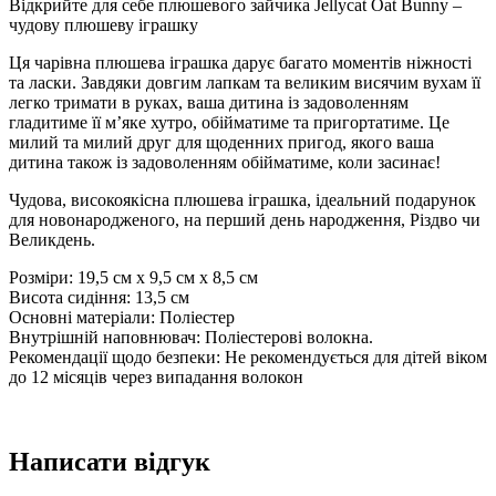
Відкрийте для себе плюшевого зайчика Jellycat Oat Bunny –
чудову плюшеву іграшку
Ця чарівна плюшева іграшка дарує багато моментів ніжності
та ласки. Завдяки довгим лапкам та великим висячим вухам її
легко тримати в руках, ваша дитина із задоволенням
гладитиме її м’яке хутро, обійматиме та пригортатиме. Це
милий та милий друг для щоденних пригод, якого ваша
дитина також із задоволенням обійматиме, коли засинає!
Чудова, високоякісна плюшева іграшка, ідеальний подарунок
для новонародженого, на перший день народження, Різдво чи
Великдень.
Розміри: 19,5 см x 9,5 см x 8,5 см
Висота сидіння: 13,5 см
Основні матеріали: Поліестер
Внутрішній наповнювач: Поліестерові волокна.
Рекомендації щодо безпеки: Не рекомендується для дітей віком
до 12 місяців через випадання волокон
Написати відгук