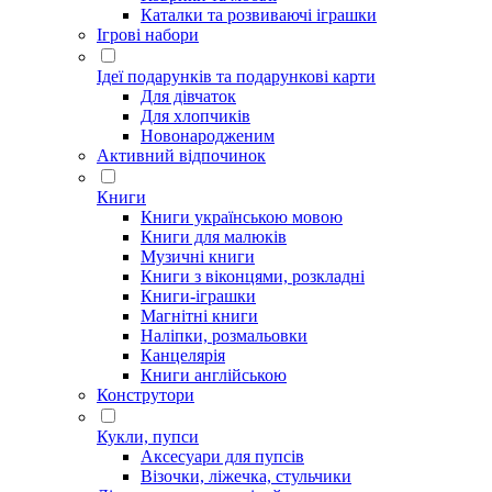
Каталки та розвиваючі іграшки
Ігрові набори
Ідеї ​​подарунків та подарункові карти
Для дівчаток
Для хлопчиків
Новонародженим
Активний відпочинок
Книги
Книги українською мовою
Книги для малюків
Музичні книги
Книги з віконцями, розкладні
Книги-іграшки
Магнітні книги
Наліпки, розмальовки
Канцелярія
Книги англійською
Конструтори
Кукли, пупси
Аксесуари для пупсів
Візочки, ліжечка, стульчики