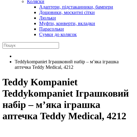
Коляски
Адаптери, підстаканники, бампери
Дощовики, москитні сітки
Люльки
Муфти, конверти, вкладки
Парасольки
Сумки до колясок
Teddykompaniet Іграшковий набір – м’яка іграшка
аптечка Teddy Medical, 4212
Teddy Kompaniet
Teddykompaniet Іграшковий
набір – м’яка іграшка
аптечка Teddy Medical, 4212