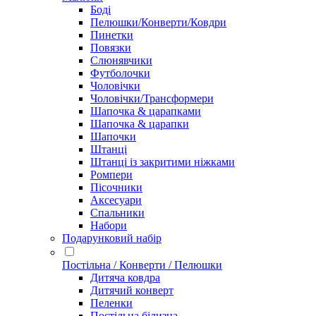
Боді
Пелюшки/Конверти/Ковдри
Пинетки
Повязки
Слюнявчики
Футболочки
Чоловічки
Чоловічки/Трансформери
Шапочка & царапками
Шапочка & царапки
Шапочки
Штанці
Штанці із закритими ніжками
Ромпери
Пісочники
Аксесуари
Спальники
Набори
Подарунковий набір
Постільна / Конверти / Пелюшки
Дитяча ковдра
Дитячий конверт
Пеленки
Постільна білизна