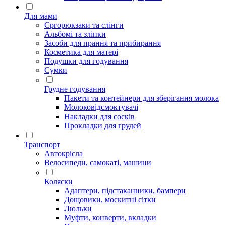
Для мами
Єргорюкзаки та слінги
Альбомі та зліпки
Засоби для прання та прибирання
Косметика для матері
Подушки для годування
Сумки
Грудне годування
Пакети та контейнери для зберігання молока
Молоковідсмоктувачі
Накладки для сосків
Прокладки для грудей
Транспорт
Автокрісла
Велосипеди, самокаті, машини
Коляски
Адаптери, підстаканники, бампери
Дощовики, москитні сітки
Люльки
Муфти, конверти, вкладки