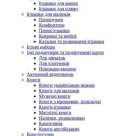
Іграшки для ванни
Іграшки для пляжу
Іграшки для малюків
Прорізувачі
Комфортери
Перші іграшки
Коврики та мобілі
Каталки та розвиваючі іграшки
Ігрові набори
Ідеї ​​подарунків та подарункові карти
Для дівчаток
Для хлопчиків
Новонародженим
Активний відпочинок
Книги
Книги українською мовою
Книги для малюків
Музичні книги
Книги з віконцями, розкладні
Книги-іграшки
Магнітні книги
Наліпки, розмальовки
Канцелярія
Книги англійською
Конструтори