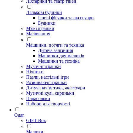
Ліхтарики та театр тіней
Лялькові будинки
Ігрові фігурки та аксесуари
Будинки
М'які іграшки
Малювання
Машинки, потяги та техніка
Дитяча залізниця
Машинки для малюків
Машинки та техніка
Музичні іграшки
Нічники
Пазли, настільні ігри
Розвиваючі іграшки
Дитяча косметика, аксесуари
Музичні кулі. скриньки
Парасольки
Набори для творчості
Одяг
GIFT Box
Малюки