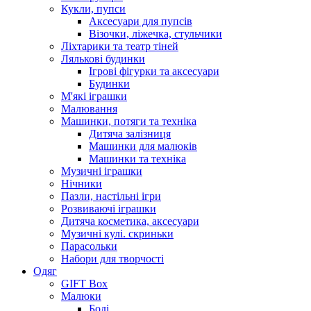
Кукли, пупси
Аксесуари для пупсів
Візочки, ліжечка, стульчики
Ліхтарики та театр тіней
Лялькові будинки
Ігрові фігурки та аксесуари
Будинки
М'які іграшки
Малювання
Машинки, потяги та техніка
Дитяча залізниця
Машинки для малюків
Машинки та техніка
Музичні іграшки
Нічники
Пазли, настільні ігри
Розвиваючі іграшки
Дитяча косметика, аксесуари
Музичні кулі. скриньки
Парасольки
Набори для творчості
Одяг
GIFT Box
Малюки
Боді