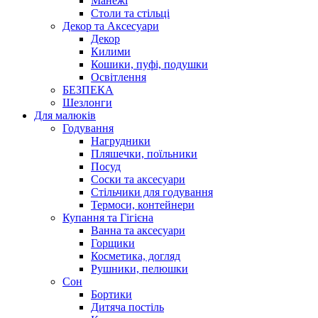
Манежі
Столи та стільці
Декор та Аксесуари
Декор
Килими
Кошики, пуфі, подушки
Освітлення
БЕЗПЕКА
Шезлонги
Для малюків
Годування
Нагрудники
Пляшечки, поїльники
Посуд
Соски та аксесуари
Стільчики для годування
Термоси, контейнери
Купання та Гігієна
Ванна та аксесуари
Горщики
Косметика, догляд
Рушники, пелюшки
Сон
Бортики
Дитяча постіль