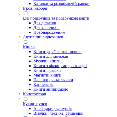
Каталки та розвиваючі іграшки
Ігрові набори
Ідеї ​​подарунків та подарункові карти
Для дівчаток
Для хлопчиків
Новонародженим
Активний відпочинок
Книги
Книги українською мовою
Книги для малюків
Музичні книги
Книги з віконцями, розкладні
Книги-іграшки
Магнітні книги
Наліпки, розмальовки
Канцелярія
Книги англійською
Конструтори
Кукли, пупси
Аксесуари для пупсів
Візочки, ліжечка, стульчики