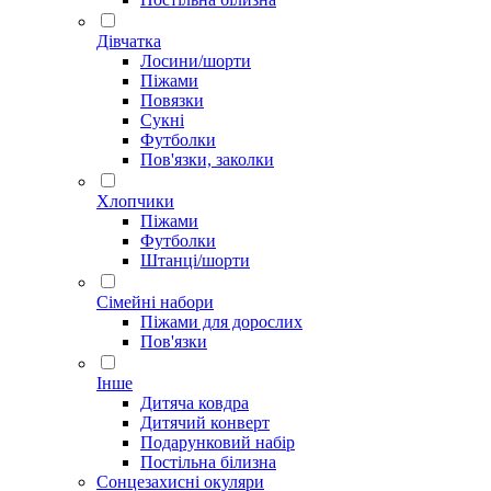
Дівчатка
Лосини/шорти
Піжами
Повязки
Сукні
Футболки
Пов'язки, заколки
Хлопчики
Піжами
Футболки
Штанці/шорти
Сімейні набори
Піжами для дорослих
Пов'язки
Інше
Дитяча ковдра
Дитячий конверт
Подарунковий набір
Постільна білизна
Сонцезахисні окуляри