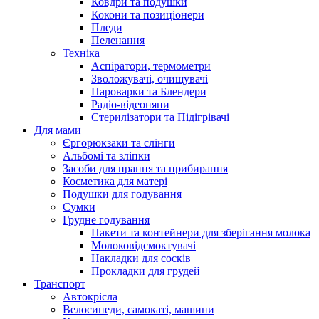
Ковдри та подушки
Кокони та позиціонери
Пледи
Пеленання
Техніка
Аспіратори, термометри
Зволожувачі, очищувачі
Пароварки та Блендери
Радіо-відеоняни
Стерилізатори та Підігрівачі
Для мами
Єргорюкзаки та слінги
Альбомі та зліпки
Засоби для прання та прибирання
Косметика для матері
Подушки для годування
Сумки
Грудне годування
Пакети та контейнери для зберігання молока
Молоковідсмоктувачі
Накладки для сосків
Прокладки для грудей
Транспорт
Автокрісла
Велосипеди, самокаті, машини