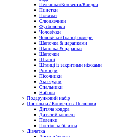
Пелюшки/Конверти/Ковдри
Пинетки
Повязки
Слюнявчики
Футболочки
Чоловічки
Чоловічки/Трансформери
Шапочка & царапками
Шапочка & царапки
Шапочки
Штанці
Штанці із закритими ніжками
Ромпери
Пісочники
Аксесуари
Спальники
Набори
Подарунковий набір
Постільна / Конверти / Пелюшки
Дитяча ковдра
Дитячий конверт
Пеленки
Постільна білизна
Дівчатка
Лосини/шорти