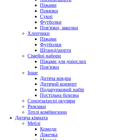
Піжами
Повязки
Сукні
Футболки
Пов'язки, заколки
Хлопчики
Піжами
Футболки
Штанці/шорти
Сімейні набори
Піжами для дорослих
Пов'язки
Інше
Дитяча ковдра
Дитячий конверт
Подарунковий набір
Постільна білизна
Сонцезахисні окуляри
Рюкзаки
Теплі комбінезони
Дитяча кімната
Меблі
Комоди
Ліжечка