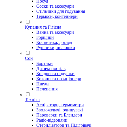
Посуд
Соски та аксесуари
Стільчики для годування
Термоси, контейнери
Купання та Гігієна
Ванна та аксесуари
Горщики
Косметика, догляд
Рушники, пелюшки
Сон
Бортики
Дитяча постіль
Ковдри та подушки
Кокони та позиціонери
Пледи
Пеленання
Техніка
Аспіратори, термометри
Зволожувачі, очищувачі
Пароварки та Блендери
Радіо-відеоняни
Стерилізатори та Підігрівачі