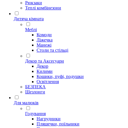
Рюкзаки
Теплі комбінезони
Дитяча кімната
Меблі
Комоди
Ліжечка
Манежі
Столи та стільці
Декор та Аксесуари
Декор
Килими
Кошики, пуфі, подушки
Освітлення
БЕЗПЕКА
Шезлонги
Для малюків
Годування
Нагрудники
Пляшечки, поїльники