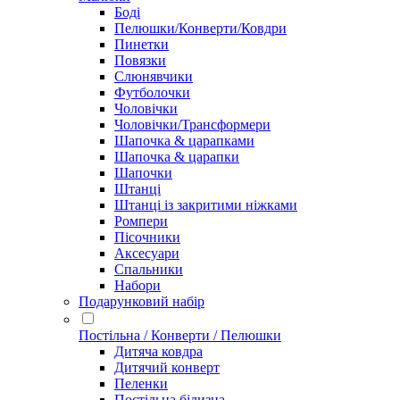
Боді
Пелюшки/Конверти/Ковдри
Пинетки
Повязки
Слюнявчики
Футболочки
Чоловічки
Чоловічки/Трансформери
Шапочка & царапками
Шапочка & царапки
Шапочки
Штанці
Штанці із закритими ніжками
Ромпери
Пісочники
Аксесуари
Спальники
Набори
Подарунковий набір
Постільна / Конверти / Пелюшки
Дитяча ковдра
Дитячий конверт
Пеленки
Постільна білизна