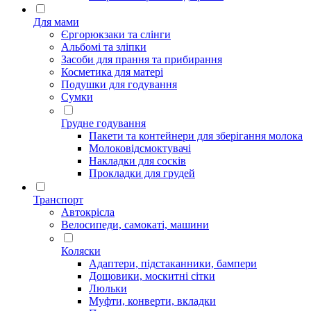
Для мами
Єргорюкзаки та слінги
Альбомі та зліпки
Засоби для прання та прибирання
Косметика для матері
Подушки для годування
Сумки
Грудне годування
Пакети та контейнери для зберігання молока
Молоковідсмоктувачі
Накладки для сосків
Прокладки для грудей
Транспорт
Автокрісла
Велосипеди, самокаті, машини
Коляски
Адаптери, підстаканники, бампери
Дощовики, москитні сітки
Люльки
Муфти, конверти, вкладки