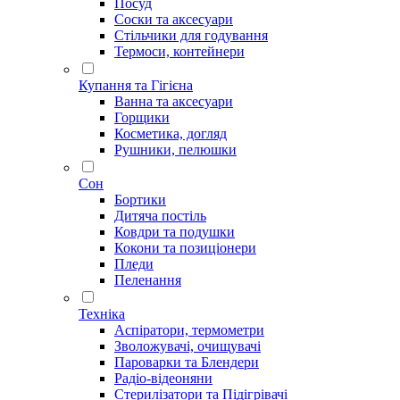
Посуд
Соски та аксесуари
Стільчики для годування
Термоси, контейнери
Купання та Гігієна
Ванна та аксесуари
Горщики
Косметика, догляд
Рушники, пелюшки
Сон
Бортики
Дитяча постіль
Ковдри та подушки
Кокони та позиціонери
Пледи
Пеленання
Техніка
Аспіратори, термометри
Зволожувачі, очищувачі
Пароварки та Блендери
Радіо-відеоняни
Стерилізатори та Підігрівачі