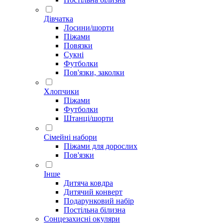
Дівчатка
Лосини/шорти
Піжами
Повязки
Сукні
Футболки
Пов'язки, заколки
Хлопчики
Піжами
Футболки
Штанці/шорти
Сімейні набори
Піжами для дорослих
Пов'язки
Інше
Дитяча ковдра
Дитячий конверт
Подарунковий набір
Постільна білизна
Сонцезахисні окуляри