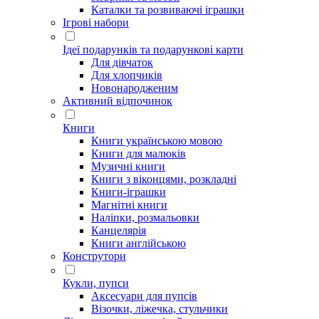
Каталки та розвиваючі іграшки
Ігрові набори
Ідеї ​​подарунків та подарункові карти
Для дівчаток
Для хлопчиків
Новонародженим
Активний відпочинок
Книги
Книги українською мовою
Книги для малюків
Музичні книги
Книги з віконцями, розкладні
Книги-іграшки
Магнітні книги
Наліпки, розмальовки
Канцелярія
Книги англійською
Конструтори
Кукли, пупси
Аксесуари для пупсів
Візочки, ліжечка, стульчики