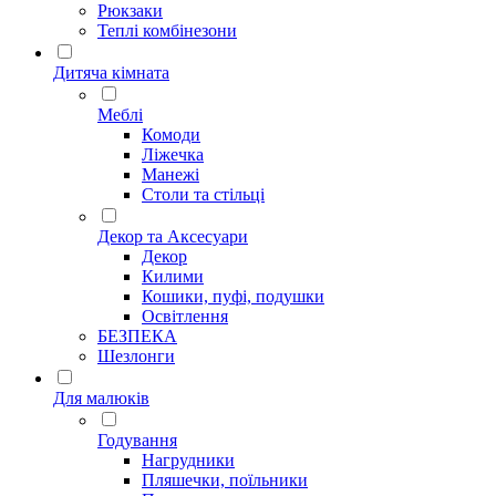
Рюкзаки
Теплі комбінезони
Дитяча кімната
Меблі
Комоди
Ліжечка
Манежі
Столи та стільці
Декор та Аксесуари
Декор
Килими
Кошики, пуфі, подушки
Освітлення
БЕЗПЕКА
Шезлонги
Для малюків
Годування
Нагрудники
Пляшечки, поїльники