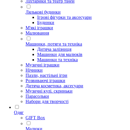
Ліхтарики та театр тіней
Лялькові будинки
Ігрові фігурки та аксесуари
Будинки
М'які іграшки
Малювання
Машинки, потяги та техніка
Дитяча залізниця
Машинки для малюків
Машинки та техніка
Музичні іграшки
Нічники
Пазли, настільні ігри
Розвиваючі іграшки
Дитяча косметика, аксесуари
Музичні кулі. скриньки
Парасольки
Набори для творчості
Одяг
GIFT Box
Малюки