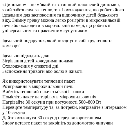
«Динозавр» – це м’який та затишний плюшевий динозавр,
який забезпечує як тепло, так і охолодження, що робить його
ідеальним для заспокоєння та відпочинку дітей будь-якого
віку. Знімну грілку можна легко розігріти в мікрохвильовій
печі або охолодити в морозильній камері, що робить її
універсальним та практичним супутником.
Ідеальний подарунок, який поєднує в собі гру, тепло та
комфорт!
Ідеально підходить для:
Зігрівання дітей холодними ночами
Охолодження у спекотні дні
Заспокоєння тривоги або болю в животі
Як використовувати тепловий пакет
Розігрівання в мікрохвильовій печі:
Вийміть тепловий пакет з м’якої іграшки
Помістіть пакет на тарілку в мікрохвильову піч
Нагрівайте 30 секунд при потужності 500–800 Вт
Перевірте температуру та, за потреби, нагрівайте з інтервалом
у 10 секунд
Дайте охолонути 30 секунд перед використанням
Знову вставте пакет та закріпіть за допомогою липучки