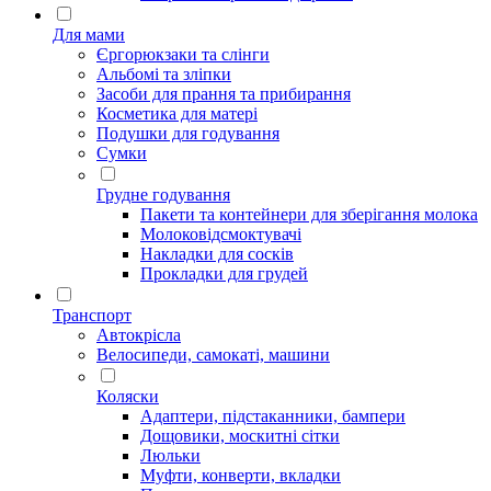
Для мами
Єргорюкзаки та слінги
Альбомі та зліпки
Засоби для прання та прибирання
Косметика для матері
Подушки для годування
Сумки
Грудне годування
Пакети та контейнери для зберігання молока
Молоковідсмоктувачі
Накладки для сосків
Прокладки для грудей
Транспорт
Автокрісла
Велосипеди, самокаті, машини
Коляски
Адаптери, підстаканники, бампери
Дощовики, москитні сітки
Люльки
Муфти, конверти, вкладки