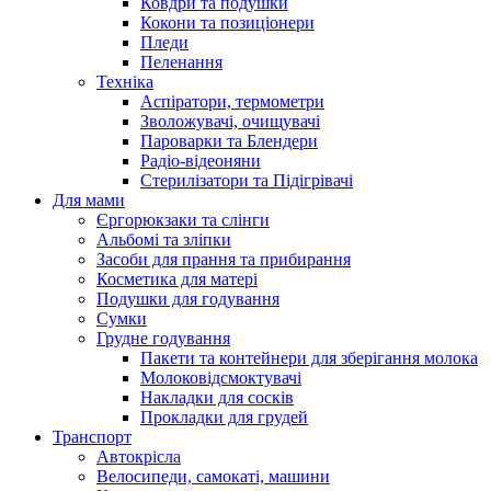
Ковдри та подушки
Кокони та позиціонери
Пледи
Пеленання
Техніка
Аспіратори, термометри
Зволожувачі, очищувачі
Пароварки та Блендери
Радіо-відеоняни
Стерилізатори та Підігрівачі
Для мами
Єргорюкзаки та слінги
Альбомі та зліпки
Засоби для прання та прибирання
Косметика для матері
Подушки для годування
Сумки
Грудне годування
Пакети та контейнери для зберігання молока
Молоковідсмоктувачі
Накладки для сосків
Прокладки для грудей
Транспорт
Автокрісла
Велосипеди, самокаті, машини