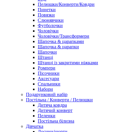
Пелюшки/Конверти/Ковдри
Пинетки
Повязки
Слюнявчики
Футболочки
Чоловічки
Чоловічки/Трансформери
Шапочка & царапками
Шапочка & царапки
Шапочки
Штанці
Штанці із закритими ніжками
Ромпери
Пісочники
Аксесуари
Спальники
Набори
Подарунковий набір
Постільна / Конверти / Пелюшки
Дитяча ковдра
Дитячий конверт
Пеленки
Постільна білизна
Дівчатка
Лосини/шорти