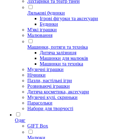
Ліхтарики та театр тіней
Лялькові будинки
Ігрові фігурки та аксесуари
Будинки
М'які іграшки
Малювання
Машинки, потяги та техніка
Дитяча залізниця
Машинки для малюків
Машинки та техніка
Музичні іграшки
Нічники
Пазли, настільні ігри
Розвиваючі іграшки
Дитяча косметика, аксесуари
Музичні кулі. скриньки
Парасольки
Набори для творчості
Одяг
GIFT Box
Малюки