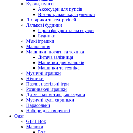
Кукли, пупси
Аксесуари для пупсів
Візочки, ліжечка, стульчики
Ліхтарики та театр тіней
Лялькові будинки
Ігрові фігурки та аксесуари
Будинки
М'які іграшки
Малювання
Машинки, потяги та техніка
Дитяча залізниця
Машинки для малюків
Машинки та техніка
Музичні іграшки
Нічники
Пазли, настільні ігри
Розвиваючі іграшки
Дитяча косметика, аксесуари
Музичні кулі. скриньки
Парасольки
Набори для творчості
Одяг
GIFT Box
Малюки
Боді