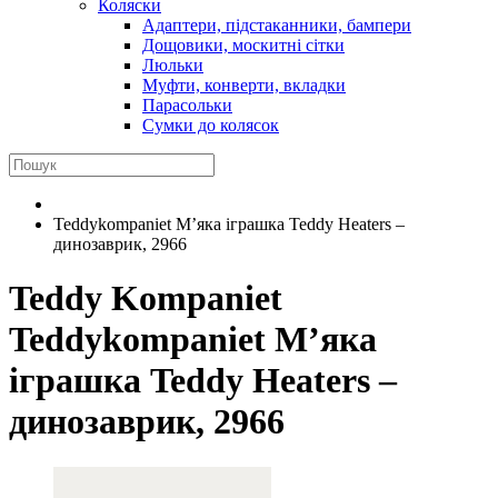
Коляски
Адаптери, підстаканники, бампери
Дощовики, москитні сітки
Люльки
Муфти, конверти, вкладки
Парасольки
Сумки до колясок
Teddykompaniet М’яка іграшка Teddy Heaters –
динозаврик, 2966
Teddy Kompaniet
Teddykompaniet М’яка
іграшка Teddy Heaters –
динозаврик, 2966