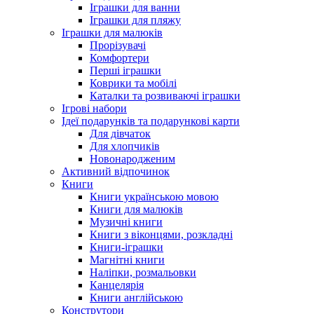
Іграшки для ванни
Іграшки для пляжу
Іграшки для малюків
Прорізувачі
Комфортери
Перші іграшки
Коврики та мобілі
Каталки та розвиваючі іграшки
Ігрові набори
Ідеї ​​подарунків та подарункові карти
Для дівчаток
Для хлопчиків
Новонародженим
Активний відпочинок
Книги
Книги українською мовою
Книги для малюків
Музичні книги
Книги з віконцями, розкладні
Книги-іграшки
Магнітні книги
Наліпки, розмальовки
Канцелярія
Книги англійською
Конструтори