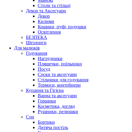
Манежі
Столи та стільці
Декор та Аксесуари
Декор
Килими
Кошики, пуфі, подушки
Освітлення
БЕЗПЕКА
Шезлонги
Для малюків
Годування
Нагрудники
Пляшечки, поїльники
Посуд
Соски та аксесуари
Стільчики для годування
Термоси, контейнери
Купання та Гігієна
Ванна та аксесуари
Горщики
Косметика, догляд
Рушники, пелюшки
Сон
Бортики
Дитяча постіль