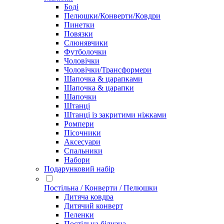
Боді
Пелюшки/Конверти/Ковдри
Пинетки
Повязки
Слюнявчики
Футболочки
Чоловічки
Чоловічки/Трансформери
Шапочка & царапками
Шапочка & царапки
Шапочки
Штанці
Штанці із закритими ніжками
Ромпери
Пісочники
Аксесуари
Спальники
Набори
Подарунковий набір
Постільна / Конверти / Пелюшки
Дитяча ковдра
Дитячий конверт
Пеленки
Постільна білизна