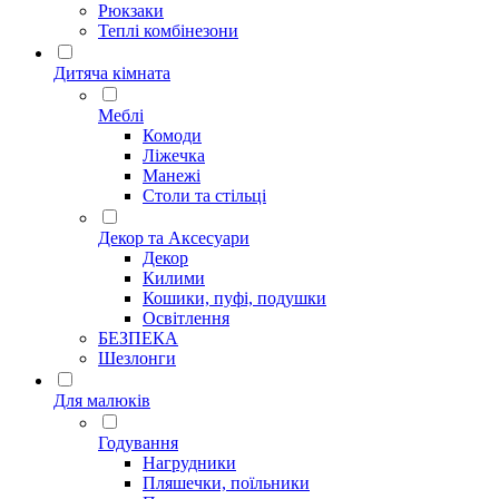
Рюкзаки
Теплі комбінезони
Дитяча кімната
Меблі
Комоди
Ліжечка
Манежі
Столи та стільці
Декор та Аксесуари
Декор
Килими
Кошики, пуфі, подушки
Освітлення
БЕЗПЕКА
Шезлонги
Для малюків
Годування
Нагрудники
Пляшечки, поїльники