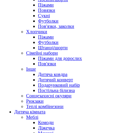
Піжами
Повязки
Сукні
Футболки
Пов'язки, заколки
Хлопчики
Піжами
Футболки
Штанці/шорти
Сімейні набори
Піжами для дорослих
Пов'язки
Інше
Дитяча ковдра
Дитячий конверт
Подарунковий набір
Постільна білизна
Сонцезахисні окуляри
Рюкзаки
Теплі комбінезони
Дитяча кімната
Меблі
Комоди
Ліжечка