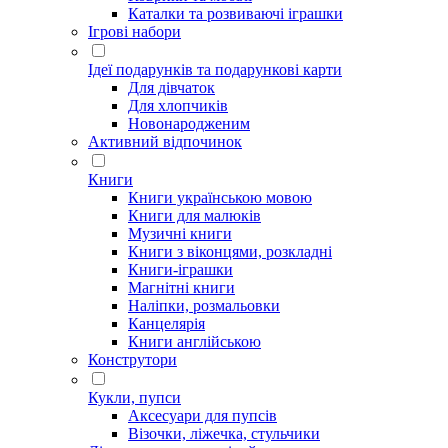
Каталки та розвиваючі іграшки
Ігрові набори
Ідеї ​​подарунків та подарункові карти
Для дівчаток
Для хлопчиків
Новонародженим
Активний відпочинок
Книги
Книги українською мовою
Книги для малюків
Музичні книги
Книги з віконцями, розкладні
Книги-іграшки
Магнітні книги
Наліпки, розмальовки
Канцелярія
Книги англійською
Конструтори
Кукли, пупси
Аксесуари для пупсів
Візочки, ліжечка, стульчики