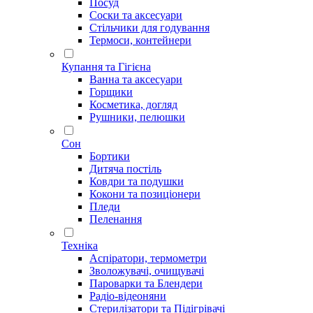
Посуд
Соски та аксесуари
Стільчики для годування
Термоси, контейнери
Купання та Гігієна
Ванна та аксесуари
Горщики
Косметика, догляд
Рушники, пелюшки
Сон
Бортики
Дитяча постіль
Ковдри та подушки
Кокони та позиціонери
Пледи
Пеленання
Техніка
Аспіратори, термометри
Зволожувачі, очищувачі
Пароварки та Блендери
Радіо-відеоняни
Стерилізатори та Підігрівачі