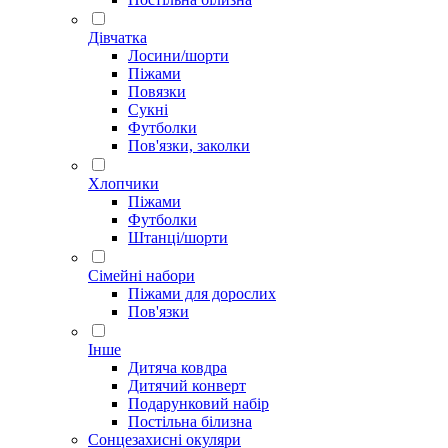
Дівчатка
Лосини/шорти
Піжами
Повязки
Сукні
Футболки
Пов'язки, заколки
Хлопчики
Піжами
Футболки
Штанці/шорти
Сімейні набори
Піжами для дорослих
Пов'язки
Інше
Дитяча ковдра
Дитячий конверт
Подарунковий набір
Постільна білизна
Сонцезахисні окуляри