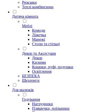
Рюкзаки
Теплі комбінезони
Дитяча кімната
Меблі
Комоди
Ліжечка
Манежі
Столи та стільці
Декор та Аксесуари
Декор
Килими
Кошики, пуфі, подушки
Освітлення
БЕЗПЕКА
Шезлонги
Для малюків
Годування
Нагрудники
Пляшечки, поїльники