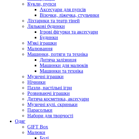
Кукли, пупси
Аксесуари для пупсів
Візочки, ліжечка, стульчики
Ліхтарики та театр тіней
Лялькові будинки
Ігрові фігурки та аксесуари
Будинки
М'які іграшки
Малювання
Машинки, потяги та техніка
Дитяча залізниця
Машинки для малюків
Машинки та техніка
Музичні іграшки
Нічники
Пазли, настільні ігри
Розвиваючі іграшки
Дитяча косметика, аксесуари
Музичні кулі. скриньки
Парасольки
Набори для творчості
Одяг
GIFT Box
Малюки
Боді