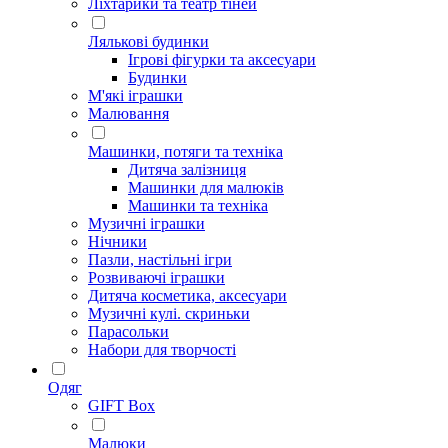
Ліхтарики та театр тіней
Лялькові будинки
Ігрові фігурки та аксесуари
Будинки
М'які іграшки
Малювання
Машинки, потяги та техніка
Дитяча залізниця
Машинки для малюків
Машинки та техніка
Музичні іграшки
Нічники
Пазли, настільні ігри
Розвиваючі іграшки
Дитяча косметика, аксесуари
Музичні кулі. скриньки
Парасольки
Набори для творчості
Одяг
GIFT Box
Малюки