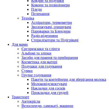
Ковдри та подушки
Кокони та позиціонери
Пледи
Пеленання
Техніка
Аспіратори, термометри
Зволожувачі, очищувачі
Пароварки та Блендери
Радіо-відеоняни
Стерилізатори та Підігрівачі
Для мами
Єргорюкзаки та слінги
Альбомі та зліпки
Засоби для прання та прибирання
Косметика для матері
Подушки для годування
Сумки
Грудне годування
Пакети та контейнери для зберігання молока
Молоковідсмоктувачі
Накладки для сосків
Прокладки для грудей
Транспорт
Автокрісла
Велосипеди, самокаті, машини