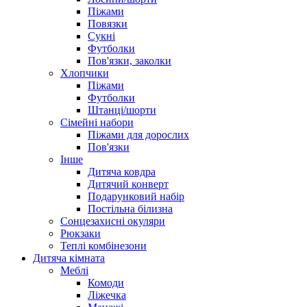
Піжами
Повязки
Сукні
Футболки
Пов'язки, заколки
Хлопчики
Піжами
Футболки
Штанці/шорти
Сімейні набори
Піжами для дорослих
Пов'язки
Інше
Дитяча ковдра
Дитячий конверт
Подарунковий набір
Постільна білизна
Сонцезахисні окуляри
Рюкзаки
Теплі комбінезони
Дитяча кімната
Меблі
Комоди
Ліжечка