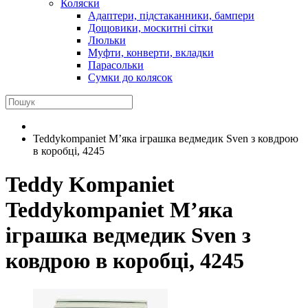
Коляски
Адаптери, підстаканники, бампери
Дощовики, москитні сітки
Люльки
Муфти, конверти, вкладки
Парасольки
Сумки до колясок
Teddykompaniet М’яка іграшка ведмедик Sven з ковдрою
в коробці, 4245
Teddy Kompaniet
Teddykompaniet М’яка
іграшка ведмедик Sven з
ковдрою в коробці, 4245