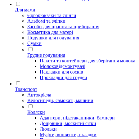
Для мами
Єргорюкзаки та слінги
Альбомі та зліпки
Засоби для прання та прибирання
Косметика для матері
Подушки для годування
Сумки
Грудне годування
Пакети та контейнери для зберігання молока
Молоковідсмоктувачі
Накладки для сосків
Прокладки для грудей
Транспорт
Автокрісла
Велосипеди, самокаті, машини
Коляски
Адаптери, підстаканники, бампери
Дощовики, москитні сітки
Люльки
Муфти, конверти, вкладки