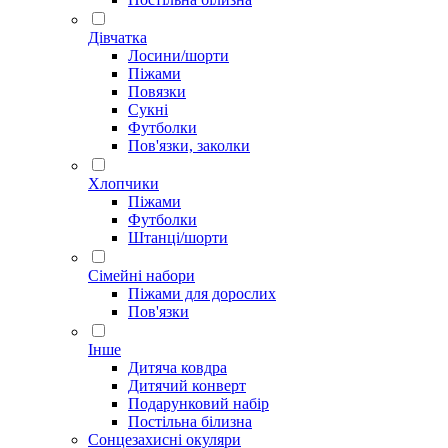
Дівчатка
Лосини/шорти
Піжами
Повязки
Сукні
Футболки
Пов'язки, заколки
Хлопчики
Піжами
Футболки
Штанці/шорти
Сімейні набори
Піжами для дорослих
Пов'язки
Інше
Дитяча ковдра
Дитячий конверт
Подарунковий набір
Постільна білизна
Сонцезахисні окуляри