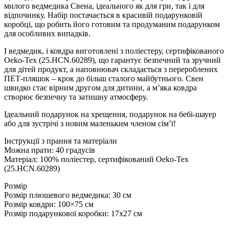
милого ведмедика Свена, ідеального як для гри, так і для
відпочинку. Набір постачається в красивій подарунковій
коробці, що робить його готовим та продуманим подарунком
для особливих випадків.
І ведмедик, і ковдра виготовлені з поліестеру, сертифікованого
Oeko-Tex (25.HCN.60289), що гарантує безпечний та зручний
для дітей продукт, а наповнювач складається з перероблених
ПЕТ-пляшок – крок до більш сталого майбутнього. Свен
швидко стає вірним другом для дитини, а м’яка ковдра
створює безпечну та затишну атмосферу.
Ідеальний подарунок на хрещення, подарунок на бебі-шауер
або для зустрічі з новим маленьким членом сім’ї!
Інструкції з прання та матеріали
Можна прати: 40 градусів
Матеріал: 100% поліестер, сертифікований Oeko-Tex
(25.HCN.60289)
Розмір
Розмір плюшевого ведмедика: 30 см
Розмір ковдри: 100×75 см
Розмір подарункової коробки: 17x27 см