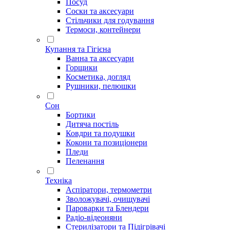
Посуд
Соски та аксесуари
Стільчики для годування
Термоси, контейнери
Купання та Гігієна
Ванна та аксесуари
Горщики
Косметика, догляд
Рушники, пелюшки
Сон
Бортики
Дитяча постіль
Ковдри та подушки
Кокони та позиціонери
Пледи
Пеленання
Техніка
Аспіратори, термометри
Зволожувачі, очищувачі
Пароварки та Блендери
Радіо-відеоняни
Стерилізатори та Підігрівачі