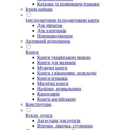
Каталки та розвиваючі іграшки
Ігрові набори
Ідеї ​​подарунків та подарункові карти
Для дівчаток
Для хлопчиків
Новонародженим
Активний відпочинок
Книги
Книги українською мовою
Книги для малюків
Музичні книги
Книги з віконцями, розкладні
Книги-іграшки
Магнітні книги
Наліпки, розмальовки
Канцелярія
Книги англійською
Конструтори
Кукли, пупси
Аксесуари для пупсів
Візочки, ліжечка, стульчики