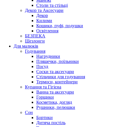
Манежі
Столи та стільці
Декор та Аксесуари
Декор
Килими
Кошики, пуфі, подушки
Освітлення
БЕЗПЕКА
Шезлонги
Для малюків
Годування
Нагрудники
Пляшечки, поїльники
Посуд
Соски та аксесуари
Стільчики для годування
Термоси, контейнери
Купання та Гігієна
Ванна та аксесуари
Горщики
Косметика, догляд
Рушники, пелюшки
Сон
Бортики
Дитяча постіль