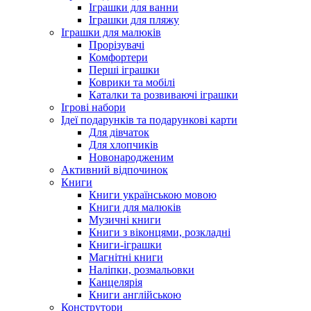
Іграшки для ванни
Іграшки для пляжу
Іграшки для малюків
Прорізувачі
Комфортери
Перші іграшки
Коврики та мобілі
Каталки та розвиваючі іграшки
Ігрові набори
Ідеї ​​подарунків та подарункові карти
Для дівчаток
Для хлопчиків
Новонародженим
Активний відпочинок
Книги
Книги українською мовою
Книги для малюків
Музичні книги
Книги з віконцями, розкладні
Книги-іграшки
Магнітні книги
Наліпки, розмальовки
Канцелярія
Книги англійською
Конструтори