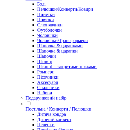
Боді
Пелюшки/Конверти/Ковдри
Пинетки
Повязки
Слюнявчики
Футболочки
Чоловічки
Чоловічки/Трансформери
Шапочка & царапками
Шапочка & царапки
Шапочки
Штанці
Штанці із закритими ніжками
Ромпери
Пісочники
Аксесуари
Спальники
Набори
Подарунковий набір
Постільна / Конверти / Пелюшки
Дитяча ковдра
Дитячий конверт
Пеленки
Постільна білизна