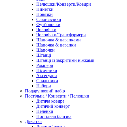
Пелюшки/Конверти/Ковдри
Пинетки
Повязки
Слюнявчики
Футболочки
Чоловічки
Чоловічки/Трансформери
Шапочка & царапками
Шапочка & царапки
Шапочки
Штанці
Штанці із закритими ніжками
Ромпери
Пісочники
Аксесуари
Спальники
Набори
Подарунковий набір
Постільна / Конверти / Пелюшки
Дитяча ковдра
Дитячий конверт
Пеленки
Постільна білизна
Дівчатка
Лосини/шорти