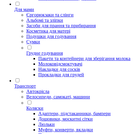
Для мами
Єргорюкзаки та слінги
Альбомі та зліпки
Засоби для прання та прибирання
Косметика для матері
Подушки для годування
Сумки
Грудне годування
Пакети та контейнери для зберігання молока
Молоковідсмоктувачі
Накладки для сосків
Прокладки для грудей
Транспорт
Автокрісла
Велосипеди, самокаті, машини
Коляски
Адаптери, підстаканники, бампери
Дощовики, москитні сітки
Люльки
Муфти, конверти, вкладки