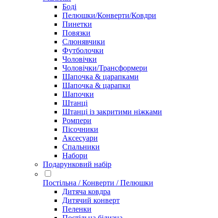
Боді
Пелюшки/Конверти/Ковдри
Пинетки
Повязки
Слюнявчики
Футболочки
Чоловічки
Чоловічки/Трансформери
Шапочка & царапками
Шапочка & царапки
Шапочки
Штанці
Штанці із закритими ніжками
Ромпери
Пісочники
Аксесуари
Спальники
Набори
Подарунковий набір
Постільна / Конверти / Пелюшки
Дитяча ковдра
Дитячий конверт
Пеленки
Постільна білизна