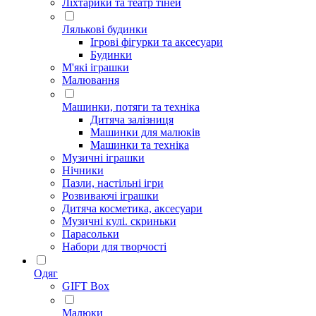
Ліхтарики та театр тіней
Лялькові будинки
Ігрові фігурки та аксесуари
Будинки
М'які іграшки
Малювання
Машинки, потяги та техніка
Дитяча залізниця
Машинки для малюків
Машинки та техніка
Музичні іграшки
Нічники
Пазли, настільні ігри
Розвиваючі іграшки
Дитяча косметика, аксесуари
Музичні кулі. скриньки
Парасольки
Набори для творчості
Одяг
GIFT Box
Малюки