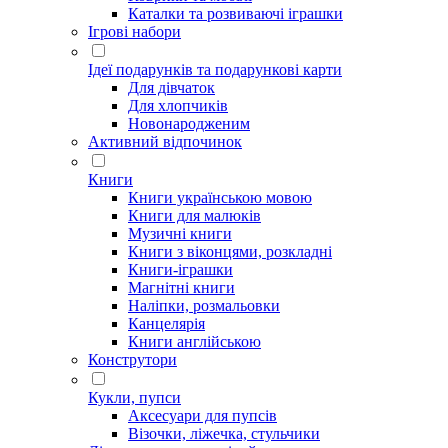
Каталки та розвиваючі іграшки
Ігрові набори
Ідеї ​​подарунків та подарункові карти
Для дівчаток
Для хлопчиків
Новонародженим
Активний відпочинок
Книги
Книги українською мовою
Книги для малюків
Музичні книги
Книги з віконцями, розкладні
Книги-іграшки
Магнітні книги
Наліпки, розмальовки
Канцелярія
Книги англійською
Конструтори
Кукли, пупси
Аксесуари для пупсів
Візочки, ліжечка, стульчики