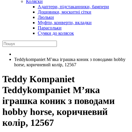
Коляски
Адаптери, підстаканники, бампери
Дощовики, москитні сітки
Люльки
Муфти, конверти, вкладки
Парасольки
Сумки до колясок
Teddykompaniet М’яка іграшка коник з поводами hobby
horse, коричневий колір, 12567
Teddy Kompaniet
Teddykompaniet М’яка
іграшка коник з поводами
hobby horse, коричневий
колір, 12567