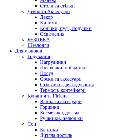
Манежі
Столи та стільці
Декор та Аксесуари
Декор
Килими
Кошики, пуфі, подушки
Освітлення
БЕЗПЕКА
Шезлонги
Для малюків
Годування
Нагрудники
Пляшечки, поїльники
Посуд
Соски та аксесуари
Стільчики для годування
Термоси, контейнери
Купання та Гігієна
Ванна та аксесуари
Горщики
Косметика, догляд
Рушники, пелюшки
Сон
Бортики
Дитяча постіль