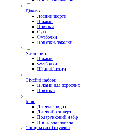
Дівчатка
Лосини/шорти
Піжами
Повязки
Сукні
Футболки
Пов'язки, заколки
Хлопчики
Піжами
Футболки
Штанці/шорти
Сімейні набори
Піжами для дорослих
Пов'язки
Інше
Дитяча ковдра
Дитячий конверт
Подарунковий набір
Постільна білизна
Сонцезахисні окуляри