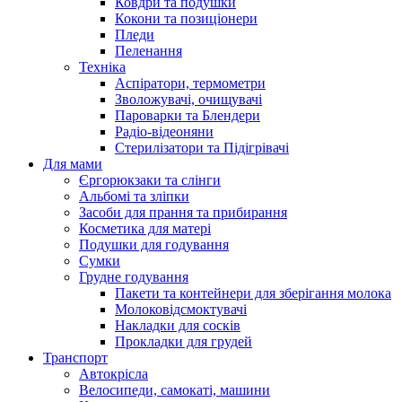
Ковдри та подушки
Кокони та позиціонери
Пледи
Пеленання
Техніка
Аспіратори, термометри
Зволожувачі, очищувачі
Пароварки та Блендери
Радіо-відеоняни
Стерилізатори та Підігрівачі
Для мами
Єргорюкзаки та слінги
Альбомі та зліпки
Засоби для прання та прибирання
Косметика для матері
Подушки для годування
Сумки
Грудне годування
Пакети та контейнери для зберігання молока
Молоковідсмоктувачі
Накладки для сосків
Прокладки для грудей
Транспорт
Автокрісла
Велосипеди, самокаті, машини