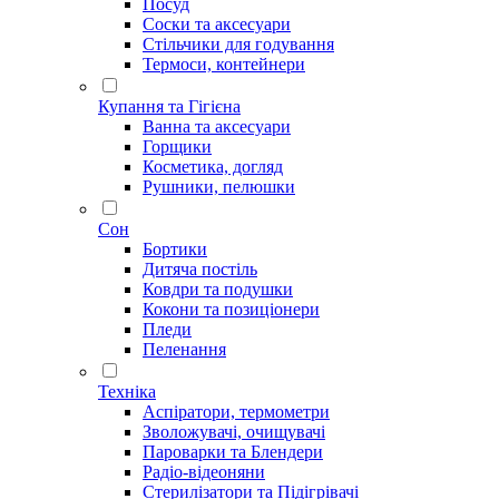
Посуд
Соски та аксесуари
Стільчики для годування
Термоси, контейнери
Купання та Гігієна
Ванна та аксесуари
Горщики
Косметика, догляд
Рушники, пелюшки
Сон
Бортики
Дитяча постіль
Ковдри та подушки
Кокони та позиціонери
Пледи
Пеленання
Техніка
Аспіратори, термометри
Зволожувачі, очищувачі
Пароварки та Блендери
Радіо-відеоняни
Стерилізатори та Підігрівачі