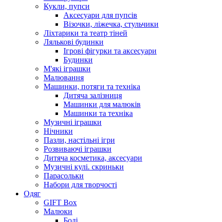
Кукли, пупси
Аксесуари для пупсів
Візочки, ліжечка, стульчики
Ліхтарики та театр тіней
Лялькові будинки
Ігрові фігурки та аксесуари
Будинки
М'які іграшки
Малювання
Машинки, потяги та техніка
Дитяча залізниця
Машинки для малюків
Машинки та техніка
Музичні іграшки
Нічники
Пазли, настільні ігри
Розвиваючі іграшки
Дитяча косметика, аксесуари
Музичні кулі. скриньки
Парасольки
Набори для творчості
Одяг
GIFT Box
Малюки
Боді