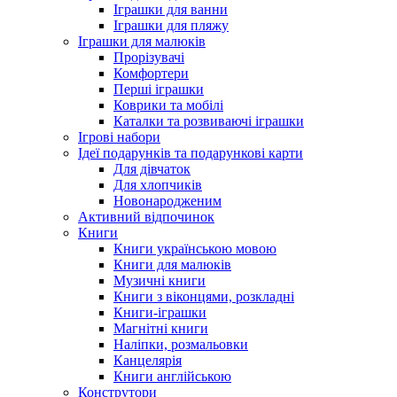
Іграшки для ванни
Іграшки для пляжу
Іграшки для малюків
Прорізувачі
Комфортери
Перші іграшки
Коврики та мобілі
Каталки та розвиваючі іграшки
Ігрові набори
Ідеї ​​подарунків та подарункові карти
Для дівчаток
Для хлопчиків
Новонародженим
Активний відпочинок
Книги
Книги українською мовою
Книги для малюків
Музичні книги
Книги з віконцями, розкладні
Книги-іграшки
Магнітні книги
Наліпки, розмальовки
Канцелярія
Книги англійською
Конструтори