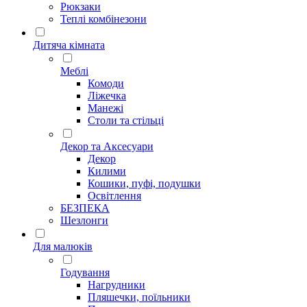
Рюкзаки
Теплі комбінезони
Дитяча кімната
Меблі
Комоди
Ліжечка
Манежі
Столи та стільці
Декор та Аксесуари
Декор
Килими
Кошики, пуфі, подушки
Освітлення
БЕЗПЕКА
Шезлонги
Для малюків
Годування
Нагрудники
Пляшечки, поїльники