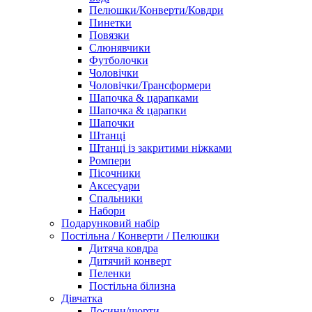
Пелюшки/Конверти/Ковдри
Пинетки
Повязки
Слюнявчики
Футболочки
Чоловічки
Чоловічки/Трансформери
Шапочка & царапками
Шапочка & царапки
Шапочки
Штанці
Штанці із закритими ніжками
Ромпери
Пісочники
Аксесуари
Спальники
Набори
Подарунковий набір
Постільна / Конверти / Пелюшки
Дитяча ковдра
Дитячий конверт
Пеленки
Постільна білизна
Дівчатка
Лосини/шорти