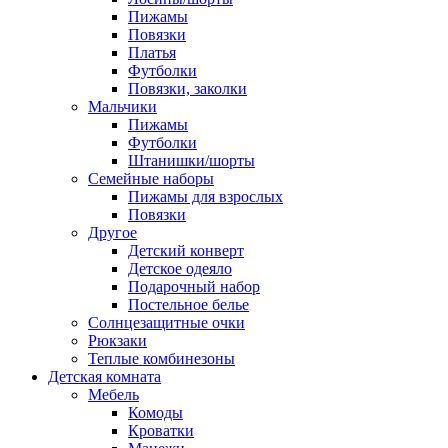
Пижамы
Повязки
Платья
Футболки
Повязки, заколки
Мальчики
Пижамы
Футболки
Штанишки/шорты
Семейные наборы
Пижамы для взрослых
Повязки
Другое
Детский конверт
Детское одеяло
Подарочный набор
Постельное белье
Солнцезащитные очки
Рюкзаки
Теплые комбинезоны
Детская комната
Мебель
Комоды
Кроватки