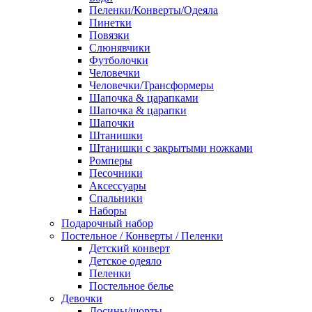
Пеленки/Конверты/Одеяла
Пинетки
Повязки
Слюнявчики
Футболочки
Человечки
Человечки/Трансформеры
Шапочка & царапками
Шапочка & царапки
Шапочки
Штанишки
Штанишки с закрытыми ножками
Ромперы
Песочники
Аксессуары
Спальники
Наборы
Подарочный набор
Постельное / Конверты / Пеленки
Детский конверт
Детское одеяло
Пеленки
Постельное белье
Девочки
Лосины/шорты