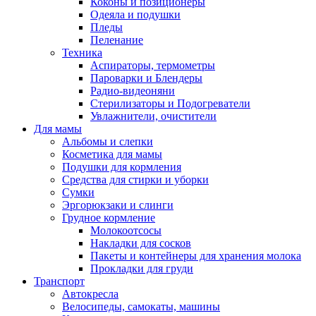
Коконы и позиционеры
Одеяла и подушки
Пледы
Пеленание
Техника
Аспираторы, термометры
Пароварки и Блендеры
Радио-видеоняни
Стерилизаторы и Подогреватели
Увлажнители, очистители
Для мамы
Альбомы и слепки
Косметика для мамы
Подушки для кормления
Средства для стирки и уборки
Сумки
Эргорюкзаки и слинги
Грудное кормление
Молокоотсосы
Накладки для сосков
Пакеты и контейнеры для хранения молока
Прокладки для груди
Транспорт
Автокресла
Велосипеды, самокаты, машины