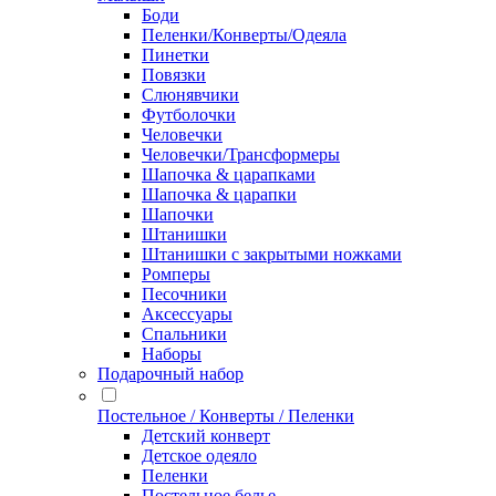
Боди
Пеленки/Конверты/Одеяла
Пинетки
Повязки
Слюнявчики
Футболочки
Человечки
Человечки/Трансформеры
Шапочка & царапками
Шапочка & царапки
Шапочки
Штанишки
Штанишки с закрытыми ножками
Ромперы
Песочники
Аксессуары
Спальники
Наборы
Подарочный набор
Постельное / Конверты / Пеленки
Детский конверт
Детское одеяло
Пеленки
Постельное белье