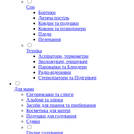
Сон
Бортики
Дитяча постіль
Ковдри та подушки
Кокони та позиціонери
Пледи
Пеленання
Техніка
Аспіратори, термометри
Зволожувачі, очищувачі
Пароварки та Блендери
Радіо-відеоняни
Стерилізатори та Підігрівачі
Для мами
Єргорюкзаки та слінги
Альбомі та зліпки
Засоби для прання та прибирання
Косметика для матері
Подушки для годування
Сумки
Грудне годування