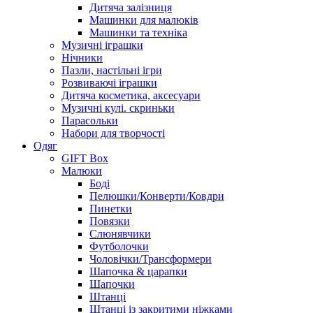
Дитяча залізниця
Машинки для малюків
Машинки та техніка
Музичні іграшки
Нічники
Пазли, настільні ігри
Розвиваючі іграшки
Дитяча косметика, аксесуари
Музичні кулі. скриньки
Парасольки
Набори для творчості
Одяг
GIFT Box
Малюки
Боді
Пелюшки/Конверти/Ковдри
Пинетки
Повязки
Слюнявчики
Футболочки
Чоловічки/Трансформери
Шапочка & царапки
Шапочки
Штанці
Штанці із закритими ніжками