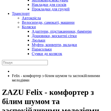
Молоковідсмоктувачі
Накладки для сосків
Прокладки для грудей
Транспорт
Автокрісла
Велосипеди, самокаті, машини
Коляски
Адаптери, підстаканники, бампери
Дощовики, москитні сітки
Люльки
Муфти, конверти, вкладки
Парасольки
Сумки до колясок
Felix - комфортер з білим шумом та заспокійливими
мелодіями
ZAZU
Felix - комфортер з
білим шумом та
заспокійливими мелодіями