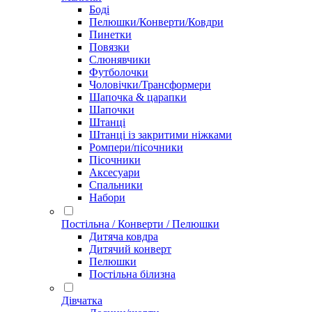
Боді
Пелюшки/Конверти/Ковдри
Пинетки
Повязки
Слюнявчики
Футболочки
Чоловічки/Трансформери
Шапочка & царапки
Шапочки
Штанці
Штанці із закритими ніжками
Ромпери/пісочники
Пісочники
Аксесуари
Спальники
Набори
Постільна / Конверти / Пелюшки
Дитяча ковдра
Дитячий конверт
Пелюшки
Постільна білизна
Дівчатка