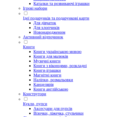
Каталки та розвиваючі іграшки
Ігрові набори
Ідеї ​​подарунків та подарункові карти
Для дівчаток
Для хлопчиків
Новонародженим
Активний відпочинок
Книги
Книги українською мовою
Книги для малюків
Музичні книги
Книги з віконцями, розкладні
Книги-іграшки
Магнітні книги
Наліпки, розмальовки
Канцелярія
Книги англійською
Конструтори
Кукли, пупси
Аксесуари для пупсів
Візочки, ліжечка, стульчики