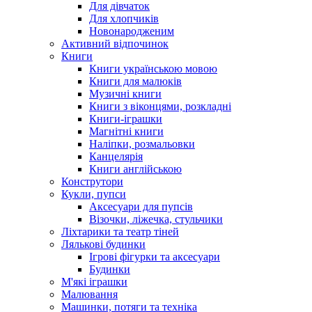
Для дівчаток
Для хлопчиків
Новонародженим
Активний відпочинок
Книги
Книги українською мовою
Книги для малюків
Музичні книги
Книги з віконцями, розкладні
Книги-іграшки
Магнітні книги
Наліпки, розмальовки
Канцелярія
Книги англійською
Конструтори
Кукли, пупси
Аксесуари для пупсів
Візочки, ліжечка, стульчики
Ліхтарики та театр тіней
Лялькові будинки
Ігрові фігурки та аксесуари
Будинки
М'які іграшки
Малювання
Машинки, потяги та техніка