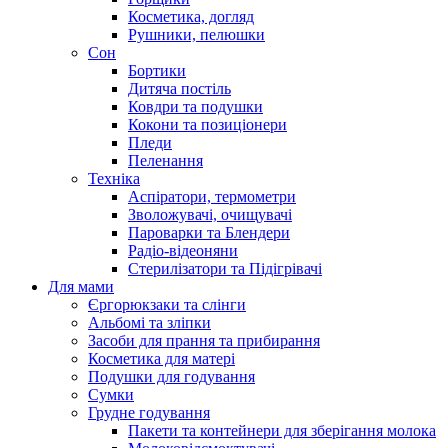
Косметика, догляд
Рушники, пелюшки
Сон
Бортики
Дитяча постіль
Ковдри та подушки
Кокони та позиціонери
Пледи
Пеленання
Техніка
Аспіратори, термометри
Зволожувачі, очищувачі
Пароварки та Блендери
Радіо-відеоняни
Стерилізатори та Підігрівачі
Для мами
Єргорюкзаки та слінги
Альбомі та зліпки
Засоби для прання та прибирання
Косметика для матері
Подушки для годування
Сумки
Грудне годування
Пакети та контейнери для зберігання молока