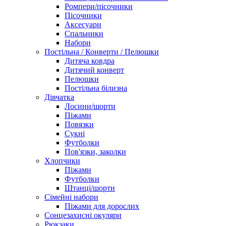
Ромпери/пісочники
Пісочники
Аксесуари
Спальники
Набори
Постільна / Конверти / Пелюшки
Дитяча ковдра
Дитячий конверт
Пелюшки
Постільна білизна
Дівчатка
Лосини/шорти
Піжами
Повязки
Сукні
Футболки
Пов'язки, заколки
Хлопчики
Піжами
Футболки
Штанці/шорти
Сімейні набори
Піжами для дорослих
Сонцезахисні окуляри
Рюкзаки