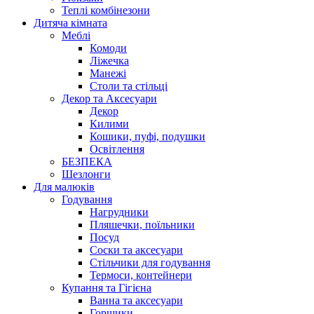
Теплі комбінезони
Дитяча кімната
Меблі
Комоди
Ліжечка
Манежі
Столи та стільці
Декор та Аксесуари
Декор
Килими
Кошики, пуфі, подушки
Освітлення
БЕЗПЕКА
Шезлонги
Для малюків
Годування
Нагрудники
Пляшечки, поїльники
Посуд
Соски та аксесуари
Стільчики для годування
Термоси, контейнери
Купання та Гігієна
Ванна та аксесуари
Горщики