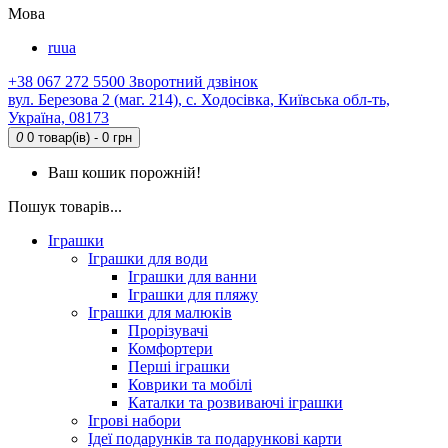
Мова
ru
ua
+38 067 272 5500
Зворотний дзвінок
вул. Березова 2 (маг. 214), с. Ходосівка, Київська обл-ть,
Україна, 08173
0
0 товар(ів) - 0 грн
Ваш кошик порожній!
Пошук товарів...
Іграшки
Іграшки для води
Іграшки для ванни
Іграшки для пляжу
Іграшки для малюків
Прорізувачі
Комфортери
Перші іграшки
Коврики та мобілі
Каталки та розвиваючі іграшки
Ігрові набори
Ідеї ​​подарунків та подарункові карти