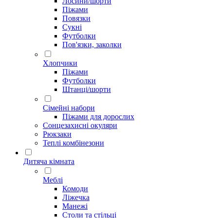
Лосини/шорти
Піжами
Повязки
Сукні
Футболки
Пов'язки, заколки
Хлопчики
Піжами
Футболки
Штанці/шорти
Сімейні набори
Піжами для дорослих
Сонцезахисні окуляри
Рюкзаки
Теплі комбінезони
Дитяча кімната
Меблі
Комоди
Ліжечка
Манежі
Столи та стільці