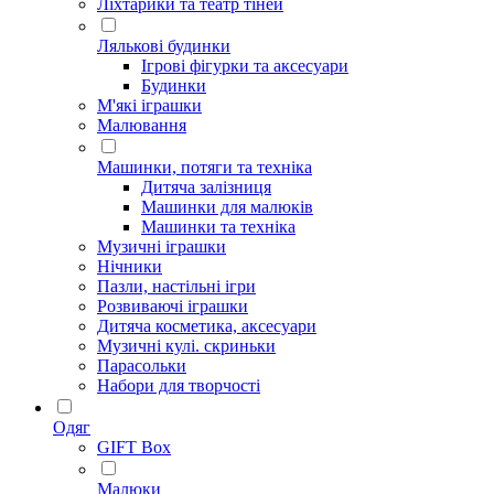
Ліхтарики та театр тіней
Лялькові будинки
Ігрові фігурки та аксесуари
Будинки
М'які іграшки
Малювання
Машинки, потяги та техніка
Дитяча залізниця
Машинки для малюків
Машинки та техніка
Музичні іграшки
Нічники
Пазли, настільні ігри
Розвиваючі іграшки
Дитяча косметика, аксесуари
Музичні кулі. скриньки
Парасольки
Набори для творчості
Одяг
GIFT Box
Малюки