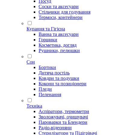
Посуд
Соски та аксесуари
Стільчики для годування
Термоси, контейнери
Купання та Гігієна
Ванна та аксесуари
Горщики
Косметика, догляд
Рушники, пелюшки
Сон
Бортики
Дитяча постіль
Ковдри та подушки
Кокони та позиціонери
Пледи
Пеленання
Техніка
Аспіратори, термометри
Зволожувачі, очищувачі
Пароварки та Блендери
Радіо-відеоняни
Стерилізатори та Підігрівачі