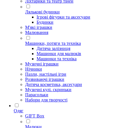
Ліхтарики та театр тіней
Лялькові будинки
Ігрові фігурки та аксесуари
Будинки
М'які іграшки
Малювання
Машинки, потяги та техніка
Дитяча залізниця
Машинки для малюків
Машинки та техніка
Музичні іграшки
Нічники
Пазли, настільні ігри
Розвиваючі іграшки
Дитяча косметика, аксесуари
Музичні кулі. скриньки
Парасольки
Набори для творчості
Одяг
GIFT Box
Малюки