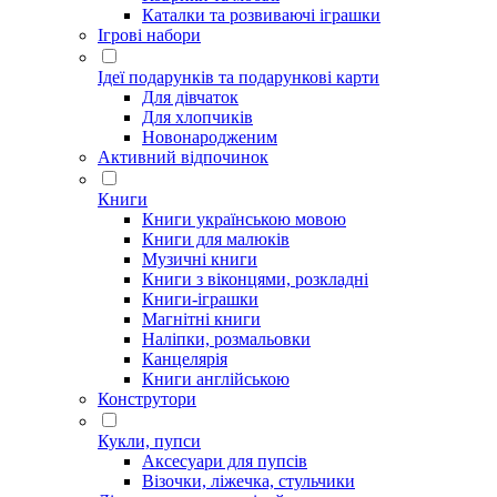
Каталки та розвиваючі іграшки
Ігрові набори
Ідеї ​​подарунків та подарункові карти
Для дівчаток
Для хлопчиків
Новонародженим
Активний відпочинок
Книги
Книги українською мовою
Книги для малюків
Музичні книги
Книги з віконцями, розкладні
Книги-іграшки
Магнітні книги
Наліпки, розмальовки
Канцелярія
Книги англійською
Конструтори
Кукли, пупси
Аксесуари для пупсів
Візочки, ліжечка, стульчики