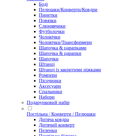
Боді
Пелюшки/Конверти/Ковдри
Пинетки
Повязки
Слюнявчики
Футболочки
Чоловічки
Чоловічки/Трансформери
Шапочка & царапками
Шапочка & царапки
Шапочки
Штанці
Штанці із закритими ніжками
Ромпери
Пісочники
Аксесуари
Спальники
Набори
Подарунковий набір
Постільна / Конверти / Пелюшки
Дитяча ковдра
Дитячий конверт
Пеленки
Постільна білизна