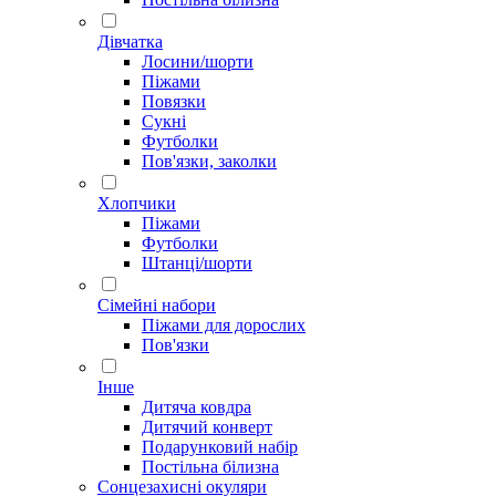
Дівчатка
Лосини/шорти
Піжами
Повязки
Сукні
Футболки
Пов'язки, заколки
Хлопчики
Піжами
Футболки
Штанці/шорти
Сімейні набори
Піжами для дорослих
Пов'язки
Інше
Дитяча ковдра
Дитячий конверт
Подарунковий набір
Постільна білизна
Сонцезахисні окуляри