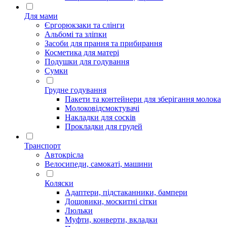
Для мами
Єргорюкзаки та слінги
Альбомі та зліпки
Засоби для прання та прибирання
Косметика для матері
Подушки для годування
Сумки
Грудне годування
Пакети та контейнери для зберігання молока
Молоковідсмоктувачі
Накладки для сосків
Прокладки для грудей
Транспорт
Автокрісла
Велосипеди, самокаті, машини
Коляски
Адаптери, підстаканники, бампери
Дощовики, москитні сітки
Люльки
Муфти, конверти, вкладки