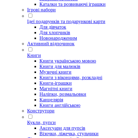
Каталки та розвиваючі іграшки
Ігрові набори
Ідеї ​​подарунків та подарункові карти
Для дівчаток
Для хлопчиків
Новонародженим
Активний відпочинок
Книги
Книги українською мовою
Книги для малюків
Музичні книги
Книги з віконцями, розкладні
Книги-іграшки
Магнітні книги
Наліпки, розмальовки
Канцелярія
Книги англійською
Конструтори
Кукли, пупси
Аксесуари для пупсів
Візочки, ліжечка, стульчики