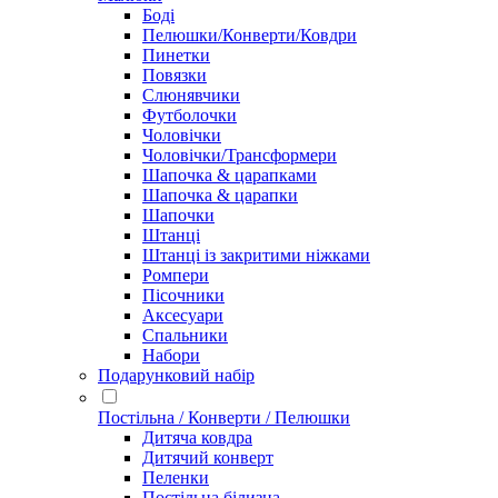
Боді
Пелюшки/Конверти/Ковдри
Пинетки
Повязки
Слюнявчики
Футболочки
Чоловічки
Чоловічки/Трансформери
Шапочка & царапками
Шапочка & царапки
Шапочки
Штанці
Штанці із закритими ніжками
Ромпери
Пісочники
Аксесуари
Спальники
Набори
Подарунковий набір
Постільна / Конверти / Пелюшки
Дитяча ковдра
Дитячий конверт
Пеленки
Постільна білизна