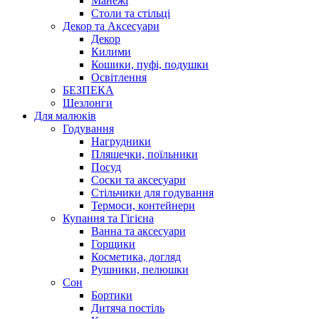
Манежі
Столи та стільці
Декор та Аксесуари
Декор
Килими
Кошики, пуфі, подушки
Освітлення
БЕЗПЕКА
Шезлонги
Для малюків
Годування
Нагрудники
Пляшечки, поїльники
Посуд
Соски та аксесуари
Стільчики для годування
Термоси, контейнери
Купання та Гігієна
Ванна та аксесуари
Горщики
Косметика, догляд
Рушники, пелюшки
Сон
Бортики
Дитяча постіль