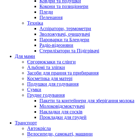
Ковдри та подушки
Кокони та позиціонери
Пледи
Пеленання
Техніка
Аспіратори, термометри
Зволожувачі, очищувачі
Пароварки та Блендери
Радіо-відеоняни
Стерилізатори та Підігрівачі
Для мами
Єргорюкзаки та слінги
Альбомі та зліпки
Засоби для прання та прибирання
Косметика для матері
Подушки для годування
Сумки
Грудне годування
Пакети та контейнери для зберігання молока
Молоковідсмоктувачі
Накладки для сосків
Прокладки для грудей
Транспорт
Автокрісла
Велосипеди, самокаті, машини