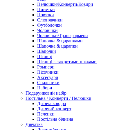
Пелюшки/Конверти/Ковдри
Пинетки
Повязки
Слюнявчики
Футболочки
Чоловічки
Чоловічки/Трансформери
Шапочка & царапками
Шапочка & царапки
Шапочки
Штанці
Штанці із закритими ніжками
Ромпери
Пісочники
Аксесуари
Спальники
Набори
Подарунковий набір
Постільна / Конверти / Пелюшки
Дитяча ковдра
Дитячий конверт
Пеленки
Постільна білизна
Дівчатка
Лосини/шорти