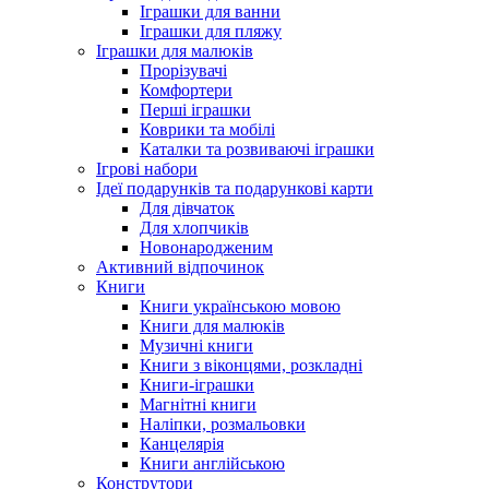
Іграшки для ванни
Іграшки для пляжу
Іграшки для малюків
Прорізувачі
Комфортери
Перші іграшки
Коврики та мобілі
Каталки та розвиваючі іграшки
Ігрові набори
Ідеї ​​подарунків та подарункові карти
Для дівчаток
Для хлопчиків
Новонародженим
Активний відпочинок
Книги
Книги українською мовою
Книги для малюків
Музичні книги
Книги з віконцями, розкладні
Книги-іграшки
Магнітні книги
Наліпки, розмальовки
Канцелярія
Книги англійською
Конструтори