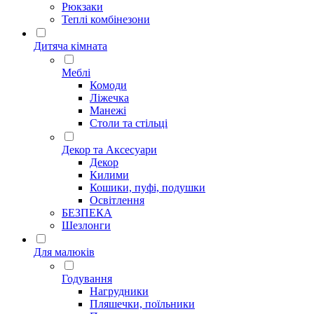
Рюкзаки
Теплі комбінезони
Дитяча кімната
Меблі
Комоди
Ліжечка
Манежі
Столи та стільці
Декор та Аксесуари
Декор
Килими
Кошики, пуфі, подушки
Освітлення
БЕЗПЕКА
Шезлонги
Для малюків
Годування
Нагрудники
Пляшечки, поїльники