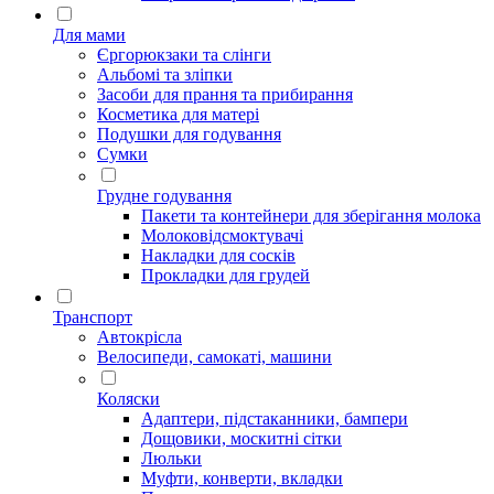
Для мами
Єргорюкзаки та слінги
Альбомі та зліпки
Засоби для прання та прибирання
Косметика для матері
Подушки для годування
Сумки
Грудне годування
Пакети та контейнери для зберігання молока
Молоковідсмоктувачі
Накладки для сосків
Прокладки для грудей
Транспорт
Автокрісла
Велосипеди, самокаті, машини
Коляски
Адаптери, підстаканники, бампери
Дощовики, москитні сітки
Люльки
Муфти, конверти, вкладки