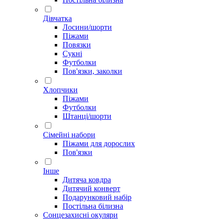
Дівчатка
Лосини/шорти
Піжами
Повязки
Сукні
Футболки
Пов'язки, заколки
Хлопчики
Піжами
Футболки
Штанці/шорти
Сімейні набори
Піжами для дорослих
Пов'язки
Інше
Дитяча ковдра
Дитячий конверт
Подарунковий набір
Постільна білизна
Сонцезахисні окуляри