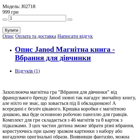
Модель:
J02718
999 грн
Купити
Опис
Оплата та доставка
Написати відгук
Опис Janod Магнітна книга -
Вбрання для дівчинки
Відгуків (1)
Захоплююча магнітна гра "Вбрання для дівчинки" від
французького бренду Janod ззовні так нагадує звичайну книгу,
але ніхто не знає, що ховається під її обкладинкою! А
всередині є безліч цікавого. Кришка коробки є магнітною
дошкою, яка буде основною робочою панеллю для гравців.
Комплект для гри складається з 46 магнітів та 8 карток з
підказками. З цих частин дитина зможе зібрати різні вбрання,
користуючись при цьому зразком картинки з набору або
вигадуючи оригінальні образи. Виявивши фантазію, можна