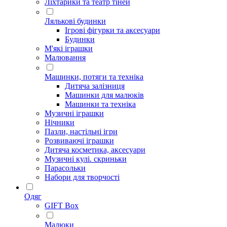
Ліхтарики та театр тіней
Лялькові будинки
Ігрові фігурки та аксесуари
Будинки
М'які іграшки
Малювання
Машинки, потяги та техніка
Дитяча залізниця
Машинки для малюків
Машинки та техніка
Музичні іграшки
Нічники
Пазли, настільні ігри
Розвиваючі іграшки
Дитяча косметика, аксесуари
Музичні кулі. скриньки
Парасольки
Набори для творчості
Одяг
GIFT Box
Малюки