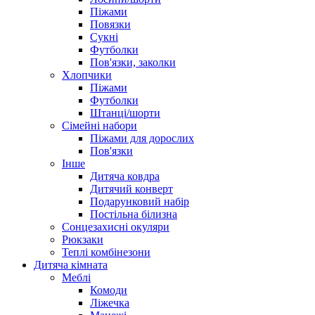
Піжами
Повязки
Сукні
Футболки
Пов'язки, заколки
Хлопчики
Піжами
Футболки
Штанці/шорти
Сімейні набори
Піжами для дорослих
Пов'язки
Інше
Дитяча ковдра
Дитячий конверт
Подарунковий набір
Постільна білизна
Сонцезахисні окуляри
Рюкзаки
Теплі комбінезони
Дитяча кімната
Меблі
Комоди
Ліжечка