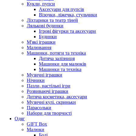
Кукли, пупси
Аксесуари для пупсів
Візочки, ліжечка, стульчики
Ліхтарики та театр тіней
Лялькові будинки
Ігрові фігурки та аксесуари
Будинки
М'які іграшки
Малювання
Машинки, потяги та техніка
Дитяча залізниця
Машинки для малюків
Машинки та техніка
Музичні іграшки
Нічники
Пазли, настільні ігри
Розвиваючі іграшки
Дитяча косметика, аксесуари
Музичні кулі. скриньки
Парасольки
Набори для творчості
Одяг
GIFT Box
Малюки
Боді