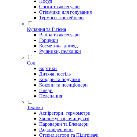
Посуд
Соски та аксесуари
Стільчики для годування
Термоси, контейнери
Купання та Гігієна
Ванна та аксесуари
Горщики
Косметика, догляд
Рушники, пелюшки
Сон
Бортики
Дитяча постіль
Ковдри та подушки
Кокони та позиціонери
Пледи
Пеленання
Техніка
Аспіратори, термометри
Зволожувачі, очищувачі
Пароварки та Блендери
Радіо-відеоняни
Стерилізатори та Підігрівачі