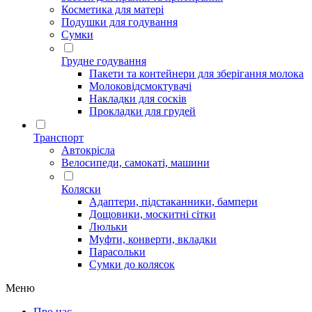
Косметика для матері
Подушки для годування
Сумки
Грудне годування
Пакети та контейнери для зберігання молока
Молоковідсмоктувачі
Накладки для сосків
Прокладки для грудей
Транспорт
Автокрісла
Велосипеди, самокаті, машини
Коляски
Адаптери, підстаканники, бампери
Дощовики, москитні сітки
Люльки
Муфти, конверти, вкладки
Парасольки
Сумки до колясок
Меню
Про нас