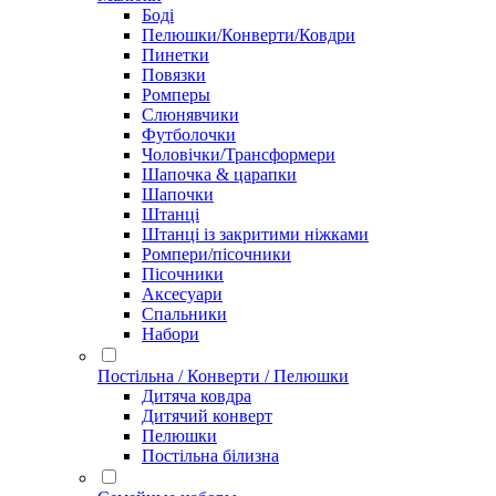
Боді
Пелюшки/Конверти/Ковдри
Пинетки
Повязки
Ромперы
Слюнявчики
Футболочки
Чоловічки/Трансформери
Шапочка & царапки
Шапочки
Штанці
Штанці із закритими ніжками
Ромпери/пісочники
Пісочники
Аксесуари
Спальники
Набори
Постільна / Конверти / Пелюшки
Дитяча ковдра
Дитячий конверт
Пелюшки
Постільна білизна