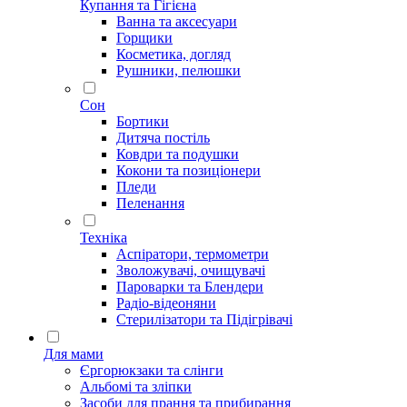
Купання та Гігієна
Ванна та аксесуари
Горщики
Косметика, догляд
Рушники, пелюшки
Сон
Бортики
Дитяча постіль
Ковдри та подушки
Кокони та позиціонери
Пледи
Пеленання
Техніка
Аспіратори, термометри
Зволожувачі, очищувачі
Пароварки та Блендери
Радіо-відеоняни
Стерилізатори та Підігрівачі
Для мами
Єргорюкзаки та слінги
Альбомі та зліпки
Засоби для прання та прибирання