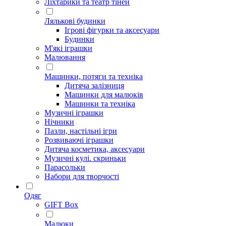
Ліхтарики та театр тіней
Лялькові будинки
Ігрові фігурки та аксесуари
Будинки
М'які іграшки
Малювання
Машинки, потяги та техніка
Дитяча залізниця
Машинки для малюків
Машинки та техніка
Музичні іграшки
Нічники
Пазли, настільні ігри
Розвиваючі іграшки
Дитяча косметика, аксесуари
Музичні кулі. скриньки
Парасольки
Набори для творчості
Одяг
GIFT Box
Малюки