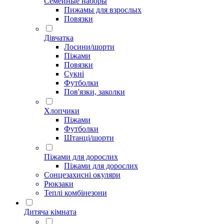
Семейные наборы
Пижамы для взрослых
Повязки
Дівчатка
Лосини/шорти
Піжами
Повязки
Сукні
Футболки
Пов'язки, заколки
Хлопчики
Піжами
Футболки
Штанці/шорти
Піжами для дорослих
Піжами для дорослих
Сонцезахисні окуляри
Рюкзаки
Теплі комбінезони
Дитяча кімната