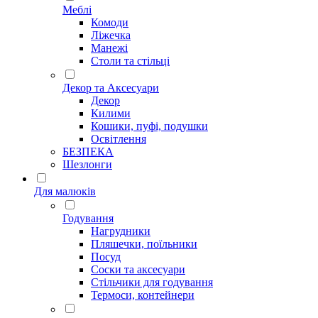
Меблі
Комоди
Ліжечка
Манежі
Столи та стільці
Декор та Аксесуари
Декор
Килими
Кошики, пуфі, подушки
Освітлення
БЕЗПЕКА
Шезлонги
Для малюків
Годування
Нагрудники
Пляшечки, поїльники
Посуд
Соски та аксесуари
Стільчики для годування
Термоси, контейнери