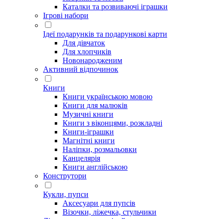
Каталки та розвиваючі іграшки
Ігрові набори
Ідеї ​​подарунків та подарункові карти
Для дівчаток
Для хлопчиків
Новонародженим
Активний відпочинок
Книги
Книги українською мовою
Книги для малюків
Музичні книги
Книги з віконцями, розкладні
Книги-іграшки
Магнітні книги
Наліпки, розмальовки
Канцелярія
Книги англійською
Конструтори
Кукли, пупси
Аксесуари для пупсів
Візочки, ліжечка, стульчики