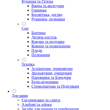
Купання та Гігієна
Ванна та аксесуари
Горщики
Косметика, догляд
Рушники, пелюшки
Сон
Бортики
Дитяча постіль
Ковдри та подушки
Кокони та позиціонери
Пледи
Пеленання
Техніка
Аспіратори, термометри
Зволожувачі, очищувачі
Пароварки та Блендери
Радіо-відеоняни
Стерилізатори та Підігрівачі
Для мами
Єргорюкзаки та слінги
Альбомі та зліпки
Засоби для прання та прибирання