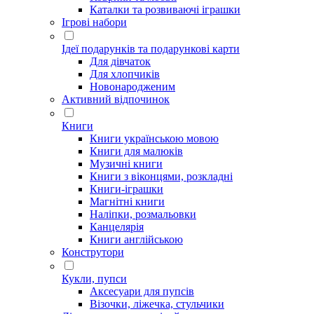
Каталки та розвиваючі іграшки
Ігрові набори
Ідеї ​​подарунків та подарункові карти
Для дівчаток
Для хлопчиків
Новонародженим
Активний відпочинок
Книги
Книги українською мовою
Книги для малюків
Музичні книги
Книги з віконцями, розкладні
Книги-іграшки
Магнітні книги
Наліпки, розмальовки
Канцелярія
Книги англійською
Конструтори
Кукли, пупси
Аксесуари для пупсів
Візочки, ліжечка, стульчики