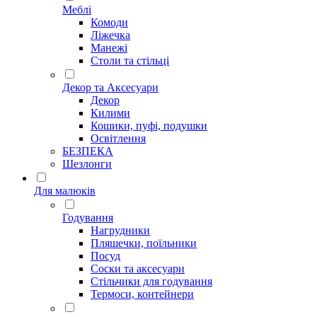
Меблі
Комоди
Ліжечка
Манежі
Столи та стільці
Декор та Аксесуари
Декор
Килими
Кошики, пуфі, подушки
Освітлення
БЕЗПЕКА
Шезлонги
Для малюків
Годування
Нагрудники
Пляшечки, поїльники
Посуд
Соски та аксесуари
Стільчики для годування
Термоси, контейнери