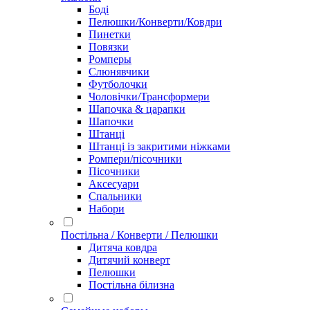
Боді
Пелюшки/Конверти/Ковдри
Пинетки
Повязки
Ромперы
Слюнявчики
Футболочки
Чоловічки/Трансформери
Шапочка & царапки
Шапочки
Штанці
Штанці із закритими ніжками
Ромпери/пісочники
Пісочники
Аксесуари
Спальники
Набори
Постільна / Конверти / Пелюшки
Дитяча ковдра
Дитячий конверт
Пелюшки
Постільна білизна