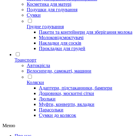
Косметика для матері
Подушки для годування
Сумки
Грудне годування
Пакети та контейнери для зберігання молока
Молоковідсмоктувачі
Накладки для сосків
Прокладки для грудей
Транспорт
Автокрісла
Велосипеди, самокаті, машини
Коляски
Адаптери, підстаканники, бампери
Дощовики, москитні сітки
Люльки
Муфти, конверти, вкладки
Парасольки
Сумки до колясок
Меню
Про нас