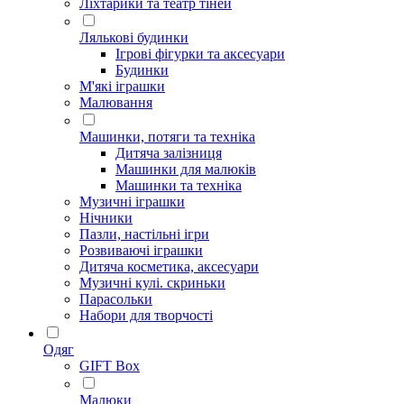
Ліхтарики та театр тіней
Лялькові будинки
Ігрові фігурки та аксесуари
Будинки
М'які іграшки
Малювання
Машинки, потяги та техніка
Дитяча залізниця
Машинки для малюків
Машинки та техніка
Музичні іграшки
Нічники
Пазли, настільні ігри
Розвиваючі іграшки
Дитяча косметика, аксесуари
Музичні кулі. скриньки
Парасольки
Набори для творчості
Одяг
GIFT Box
Малюки