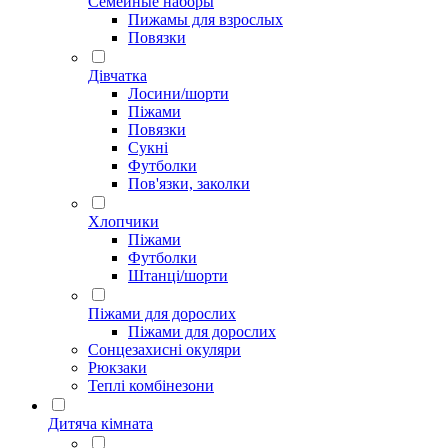
Семейные наборы
Пижамы для взрослых
Повязки
Дівчатка
Лосини/шорти
Піжами
Повязки
Сукні
Футболки
Пов'язки, заколки
Хлопчики
Піжами
Футболки
Штанці/шорти
Піжами для дорослих
Піжами для дорослих
Сонцезахисні окуляри
Рюкзаки
Теплі комбінезони
Дитяча кімната