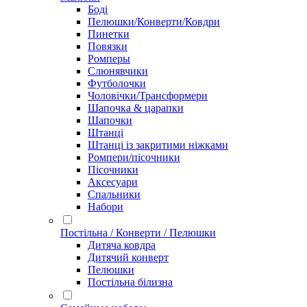
Боді
Пелюшки/Конверти/Ковдри
Пинетки
Повязки
Ромперы
Слюнявчики
Футболочки
Чоловічки/Трансформери
Шапочка & царапки
Шапочки
Штанці
Штанці із закритими ніжками
Ромпери/пісочники
Пісочники
Аксесуари
Спальники
Набори
Постільна / Конверти / Пелюшки
Дитяча ковдра
Дитячий конверт
Пелюшки
Постільна білизна