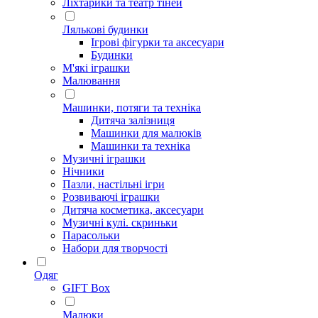
Ліхтарики та театр тіней
Лялькові будинки
Ігрові фігурки та аксесуари
Будинки
М'які іграшки
Малювання
Машинки, потяги та техніка
Дитяча залізниця
Машинки для малюків
Машинки та техніка
Музичні іграшки
Нічники
Пазли, настільні ігри
Розвиваючі іграшки
Дитяча косметика, аксесуари
Музичні кулі. скриньки
Парасольки
Набори для творчості
Одяг
GIFT Box
Малюки