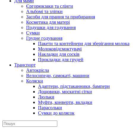
Для мами
Єргорюкзаки та слінги
Альбомі та зліпки
Засоби для прання та прибирання
Косметика для матері
Подушки для годування
Сумки
Грудне годування
Пакети та контейнери для зберігання молока
Молоковідсмоктувачі
Накладки для сосків
Прокладки для грудей
Транспорт
Автокрісла
Велосипеди, самокаті, машини
Коляски
Адаптери, підстаканники, бампери
Дощовики, москитні сітки
Люльки
Муфти, конверти, вкладки
Парасольки
Сумки до колясок