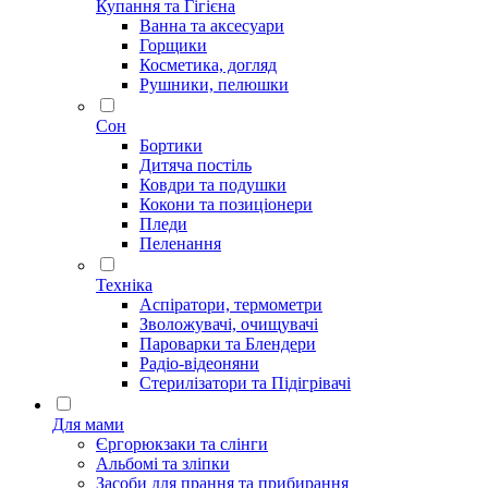
Купання та Гігієна
Ванна та аксесуари
Горщики
Косметика, догляд
Рушники, пелюшки
Сон
Бортики
Дитяча постіль
Ковдри та подушки
Кокони та позиціонери
Пледи
Пеленання
Техніка
Аспіратори, термометри
Зволожувачі, очищувачі
Пароварки та Блендери
Радіо-відеоняни
Стерилізатори та Підігрівачі
Для мами
Єргорюкзаки та слінги
Альбомі та зліпки
Засоби для прання та прибирання