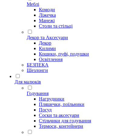
Меблі
Комоди
Ліжечка
Манежі
Столи та стільці
Декор та Аксесуари
Декор
Килими
Кошики, пуфі, подушки
Освітлення
БЕЗПЕКА
Шезлонги
Для малюків
Годування
Нагрудники
Пляшечки, поїльники
Посуд
Соски та аксесуари
Стільчики для годування
Термоси, контейнери