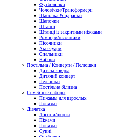
Футболочки
Чоловічки/Трансформери
Шапочка & царапки
Шапочки
Штанці
Штанці із закритими ніжками
Ромпери/пісочники
Пісочники
Аксесуари
Спальники
Набори
Постільна / Конверти / Пелюшки
Дитяча ковдра
Дитячий конверт
Пелюшки
Постільна білизна
Семейные наборы
Пижамы для взрослых
Повязки
Дівчатка
Лосини/шорти
Піжами
Повязки
Сукні
Футболки