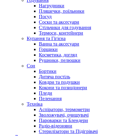
Годування
Нагрудники
Пляшечки, поїльники
Посуд
Соски та аксесуари
Стільчики для годування
Термоси, контейнери
Купання та Гігієна
Ванна та аксесуари
Горщики
Косметика, догляд
Рушники, пелюшки
Сон
Бортики
Дитяча постіль
Ковдри та подушки
Кокони та позиціонери
Пледи
Пеленання
Техніка
Аспіратори, термометри
Зволожувачі, очищувачі
Пароварки та Блендери
Радіо-відеоняни
Стерилізатори та Підігрівачі