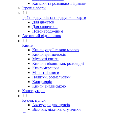
Каталки та розвиваючі іграшки
Ігрові набори
Ідеї ​​подарунків та подарункові карти
Для дівчаток
Для хлопчиків
Новонародженим
Активний відпочинок
Книги
Книги українською мовою
Книги для малюків
Музичні книги
Книги з віконцями, розкладні
Книги-іграшки
Магнітні книги
Наліпки, розмальовки
Канцелярія
Книги англійською
Конструтори
Кукли, пупси
Аксесуари для пупсів
Візочки, ліжечка, стульчики