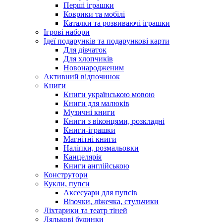
Перші іграшки
Коврики та мобілі
Каталки та розвиваючі іграшки
Ігрові набори
Ідеї ​​подарунків та подарункові карти
Для дівчаток
Для хлопчиків
Новонародженим
Активний відпочинок
Книги
Книги українською мовою
Книги для малюків
Музичні книги
Книги з віконцями, розкладні
Книги-іграшки
Магнітні книги
Наліпки, розмальовки
Канцелярія
Книги англійською
Конструтори
Кукли, пупси
Аксесуари для пупсів
Візочки, ліжечка, стульчики
Ліхтарики та театр тіней
Лялькові будинки