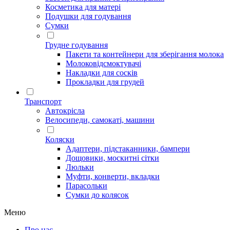
Косметика для матері
Подушки для годування
Сумки
Грудне годування
Пакети та контейнери для зберігання молока
Молоковідсмоктувачі
Накладки для сосків
Прокладки для грудей
Транспорт
Автокрісла
Велосипеди, самокаті, машини
Коляски
Адаптери, підстаканники, бампери
Дощовики, москитні сітки
Люльки
Муфти, конверти, вкладки
Парасольки
Сумки до колясок
Меню
Про нас