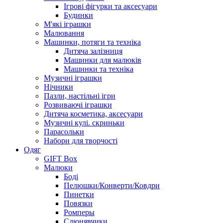
Ігрові фігурки та аксесуари
Будинки
М'які іграшки
Малювання
Машинки, потяги та техніка
Дитяча залізниця
Машинки для малюків
Машинки та техніка
Музичні іграшки
Нічники
Пазли, настільні ігри
Розвиваючі іграшки
Дитяча косметика, аксесуари
Музичні кулі. скриньки
Парасольки
Набори для творчості
Одяг
GIFT Box
Малюки
Боді
Пелюшки/Конверти/Ковдри
Пинетки
Повязки
Ромперы
Слюнявчики