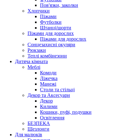
Пов'язки, заколки
Хлопчики
Піжами
Футболки
Штанці/шорти
Піжами для дорослих
Піжами для дорослих
Сонцезахисні окуляри
Рюкзаки
Теплі комбінезони
Дитяча кімната
Меблі
Комоди
Ліжечка
Манежі
Столи та стільці
Декор та Аксесуари
Декор
Килими
Кошики, пуфі, подушки
Освітлення
БЕЗПЕКА
Шезлонги
Для малюків