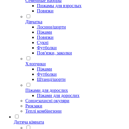
Семейные наборы
Пижамы для взрослых
Повязки
Дівчатка
Лосини/шорти
Піжами
Повязки
Сукні
Футболки
Пов'язки, заколки
Хлопчики
Піжами
Футболки
Штанці/шорти
Піжами для дорослих
Піжами для дорослих
Сонцезахисні окуляри
Рюкзаки
Теплі комбінезони
Дитяча кімната