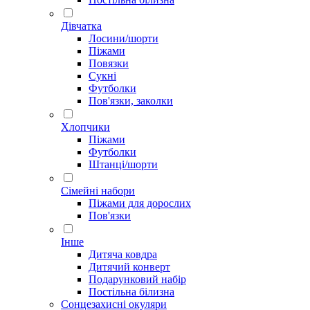
Дівчатка
Лосини/шорти
Піжами
Повязки
Сукні
Футболки
Пов'язки, заколки
Хлопчики
Піжами
Футболки
Штанці/шорти
Сімейні набори
Піжами для дорослих
Пов'язки
Інше
Дитяча ковдра
Дитячий конверт
Подарунковий набір
Постільна білизна
Сонцезахисні окуляри