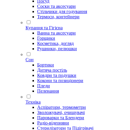
Посуд
Соски та аксесуари
Стільчики для годування
Термоси, контейнери
Купання та Гігієна
Ванна та аксесуари
Горщики
Косметика, догляд
Рушники, пелюшки
Сон
Бортики
Дитяча постіль
Ковдри та подушки
Кокони та позиціонери
Пледи
Пеленання
Техніка
Аспіратори, термометри
Зволожувачі, очищувачі
Пароварки та Блендери
Радіо-відеоняни
Стерилізатори та Підігрівачі