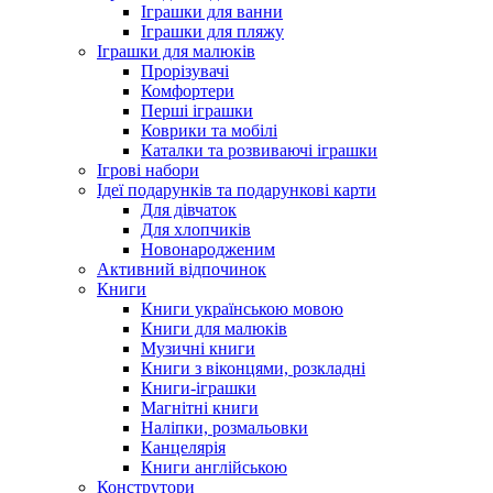
Іграшки для ванни
Іграшки для пляжу
Іграшки для малюків
Прорізувачі
Комфортери
Перші іграшки
Коврики та мобілі
Каталки та розвиваючі іграшки
Ігрові набори
Ідеї ​​подарунків та подарункові карти
Для дівчаток
Для хлопчиків
Новонародженим
Активний відпочинок
Книги
Книги українською мовою
Книги для малюків
Музичні книги
Книги з віконцями, розкладні
Книги-іграшки
Магнітні книги
Наліпки, розмальовки
Канцелярія
Книги англійською
Конструтори