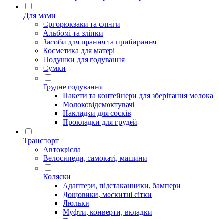
Для мами
Єргорюкзаки та слінги
Альбомі та зліпки
Засоби для прання та прибирання
Косметика для матері
Подушки для годування
Сумки
Грудне годування
Пакети та контейнери для зберігання молока
Молоковідсмоктувачі
Накладки для сосків
Прокладки для грудей
Транспорт
Автокрісла
Велосипеди, самокаті, машини
Коляски
Адаптери, підстаканники, бампери
Дощовики, москитні сітки
Люльки
Муфти, конверти, вкладки