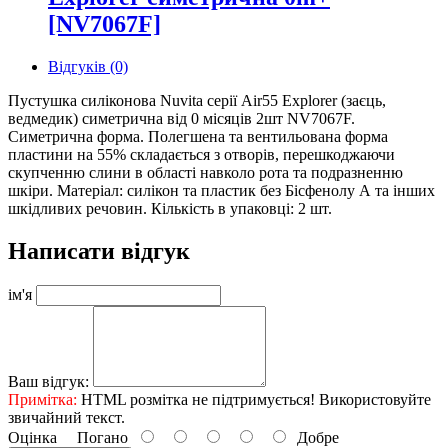
[NV7067F]
Відгуків (0)
Пустушка силіконова Nuvita серії Air55 Explorer (заєць,
ведмедик) симетрична від 0 місяців 2шт NV7067F.
Симетрична форма. Полегшена та вентильована форма
пластини на 55% складається з отворів, перешкоджаючи
скупченню слини в області навколо рота та подразненню
шкіри. Матеріал: силікон та пластик без Бісфенолу А та інших
шкідливих речовин. Кількість в упаковці: 2 шт.
Написати відгук
ім'я
Ваш відгук:
Примітка:
HTML розмітка не підтримується! Використовуйте
звичайний текст.
Оцінка
Погано
Добре