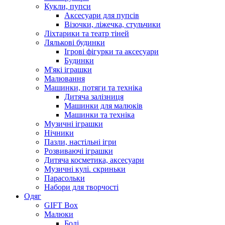
Кукли, пупси
Аксесуари для пупсів
Візочки, ліжечка, стульчики
Ліхтарики та театр тіней
Лялькові будинки
Ігрові фігурки та аксесуари
Будинки
М'які іграшки
Малювання
Машинки, потяги та техніка
Дитяча залізниця
Машинки для малюків
Машинки та техніка
Музичні іграшки
Нічники
Пазли, настільні ігри
Розвиваючі іграшки
Дитяча косметика, аксесуари
Музичні кулі. скриньки
Парасольки
Набори для творчості
Одяг
GIFT Box
Малюки
Боді