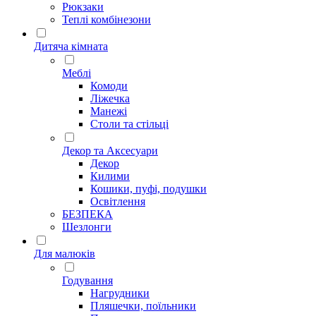
Рюкзаки
Теплі комбінезони
Дитяча кімната
Меблі
Комоди
Ліжечка
Манежі
Столи та стільці
Декор та Аксесуари
Декор
Килими
Кошики, пуфі, подушки
Освітлення
БЕЗПЕКА
Шезлонги
Для малюків
Годування
Нагрудники
Пляшечки, поїльники