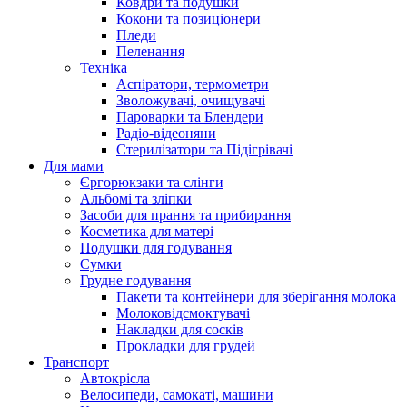
Ковдри та подушки
Кокони та позиціонери
Пледи
Пеленання
Техніка
Аспіратори, термометри
Зволожувачі, очищувачі
Пароварки та Блендери
Радіо-відеоняни
Стерилізатори та Підігрівачі
Для мами
Єргорюкзаки та слінги
Альбомі та зліпки
Засоби для прання та прибирання
Косметика для матері
Подушки для годування
Сумки
Грудне годування
Пакети та контейнери для зберігання молока
Молоковідсмоктувачі
Накладки для сосків
Прокладки для грудей
Транспорт
Автокрісла
Велосипеди, самокаті, машини