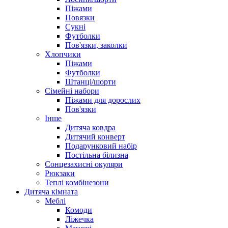
Піжами
Повязки
Сукні
Футболки
Пов'язки, заколки
Хлопчики
Піжами
Футболки
Штанці/шорти
Сімейні набори
Піжами для дорослих
Пов'язки
Інше
Дитяча ковдра
Дитячий конверт
Подарунковий набір
Постільна білизна
Сонцезахисні окуляри
Рюкзаки
Теплі комбінезони
Дитяча кімната
Меблі
Комоди
Ліжечка