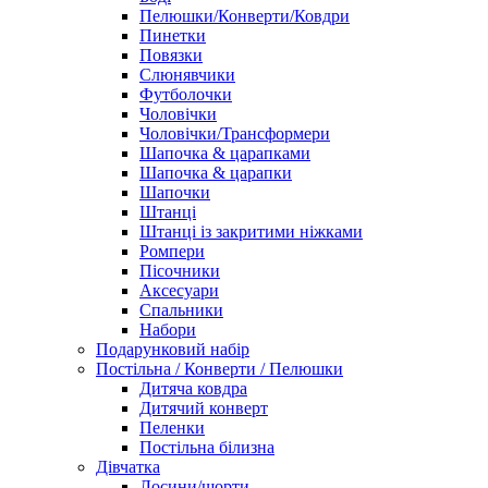
Пелюшки/Конверти/Ковдри
Пинетки
Повязки
Слюнявчики
Футболочки
Чоловічки
Чоловічки/Трансформери
Шапочка & царапками
Шапочка & царапки
Шапочки
Штанці
Штанці із закритими ніжками
Ромпери
Пісочники
Аксесуари
Спальники
Набори
Подарунковий набір
Постільна / Конверти / Пелюшки
Дитяча ковдра
Дитячий конверт
Пеленки
Постільна білизна
Дівчатка
Лосини/шорти