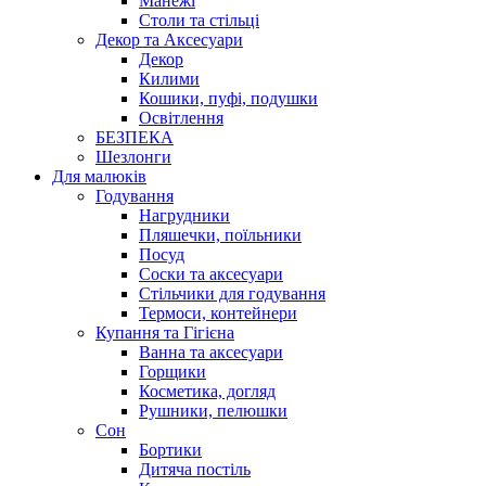
Манежі
Столи та стільці
Декор та Аксесуари
Декор
Килими
Кошики, пуфі, подушки
Освітлення
БЕЗПЕКА
Шезлонги
Для малюків
Годування
Нагрудники
Пляшечки, поїльники
Посуд
Соски та аксесуари
Стільчики для годування
Термоси, контейнери
Купання та Гігієна
Ванна та аксесуари
Горщики
Косметика, догляд
Рушники, пелюшки
Сон
Бортики
Дитяча постіль