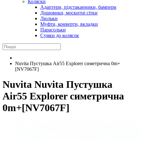
Коляски
Адаптери, підстаканники, бампери
Дощовики, москитні сітки
Люльки
Муфти, конверти, вкладки
Парасольки
Сумки до колясок
Nuvita Пустушка Air55 Explorer симетрична 0m+
[NV7067F]
Nuvita
Nuvita Пустушка
Air55 Explorer симетрична
0m+[NV7067F]