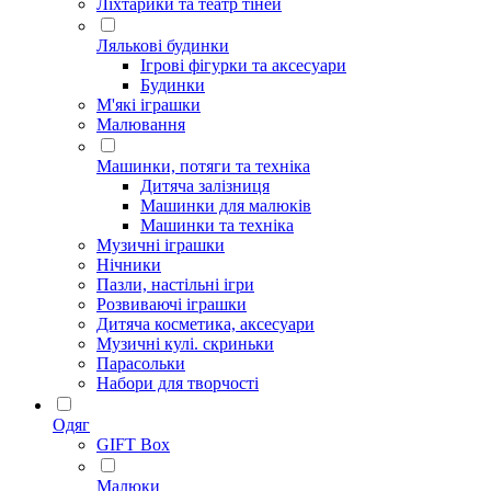
Ліхтарики та театр тіней
Лялькові будинки
Ігрові фігурки та аксесуари
Будинки
М'які іграшки
Малювання
Машинки, потяги та техніка
Дитяча залізниця
Машинки для малюків
Машинки та техніка
Музичні іграшки
Нічники
Пазли, настільні ігри
Розвиваючі іграшки
Дитяча косметика, аксесуари
Музичні кулі. скриньки
Парасольки
Набори для творчості
Одяг
GIFT Box
Малюки