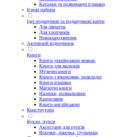
Каталки та розвиваючі іграшки
Ігрові набори
Ідеї ​​подарунків та подарункові карти
Для дівчаток
Для хлопчиків
Новонародженим
Активний відпочинок
Книги
Книги українською мовою
Книги для малюків
Музичні книги
Книги з віконцями, розкладні
Книги-іграшки
Магнітні книги
Наліпки, розмальовки
Канцелярія
Книги англійською
Конструтори
Кукли, пупси
Аксесуари для пупсів
Візочки, ліжечка, стульчики