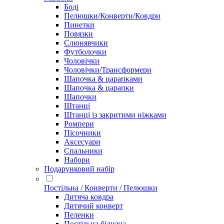
Боді
Пелюшки/Конверти/Ковдри
Пинетки
Повязки
Слюнявчики
Футболочки
Чоловічки
Чоловічки/Трансформери
Шапочка & царапками
Шапочка & царапки
Шапочки
Штанці
Штанці із закритими ніжками
Ромпери
Пісочники
Аксесуари
Спальники
Набори
Подарунковий набір
Постільна / Конверти / Пелюшки
Дитяча ковдра
Дитячий конверт
Пеленки
Постільна білизна