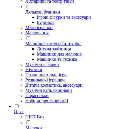
Ліхтарики та театр тіней
Лялькові будинки
Ігрові фігурки та аксесуари
Будинки
М'які іграшки
Малювання
Машинки, потяги та техніка
Дитяча залізниця
Машинки для малюків
Машинки та техніка
Музичні іграшки
Нічники
Пазли, настільні ігри
Розвиваючі іграшки
Дитяча косметика, аксесуари
Музичні кулі. скриньки
Парасольки
Набори для творчості
Одяг
GIFT Box
Малюки