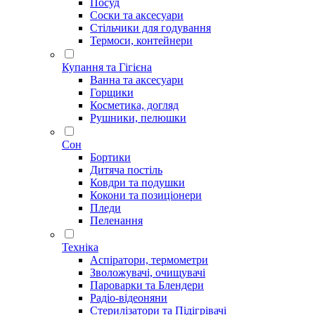
Посуд
Соски та аксесуари
Стільчики для годування
Термоси, контейнери
Купання та Гігієна
Ванна та аксесуари
Горщики
Косметика, догляд
Рушники, пелюшки
Сон
Бортики
Дитяча постіль
Ковдри та подушки
Кокони та позиціонери
Пледи
Пеленання
Техніка
Аспіратори, термометри
Зволожувачі, очищувачі
Пароварки та Блендери
Радіо-відеоняни
Стерилізатори та Підігрівачі