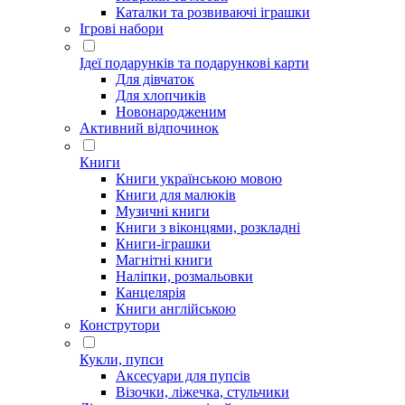
Каталки та розвиваючі іграшки
Ігрові набори
Ідеї ​​подарунків та подарункові карти
Для дівчаток
Для хлопчиків
Новонародженим
Активний відпочинок
Книги
Книги українською мовою
Книги для малюків
Музичні книги
Книги з віконцями, розкладні
Книги-іграшки
Магнітні книги
Наліпки, розмальовки
Канцелярія
Книги англійською
Конструтори
Кукли, пупси
Аксесуари для пупсів
Візочки, ліжечка, стульчики