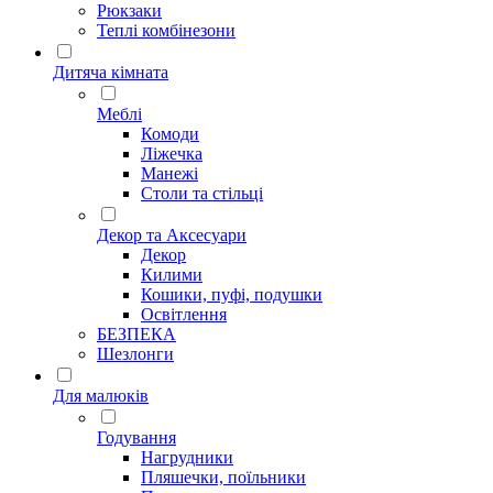
Рюкзаки
Теплі комбінезони
Дитяча кімната
Меблі
Комоди
Ліжечка
Манежі
Столи та стільці
Декор та Аксесуари
Декор
Килими
Кошики, пуфі, подушки
Освітлення
БЕЗПЕКА
Шезлонги
Для малюків
Годування
Нагрудники
Пляшечки, поїльники