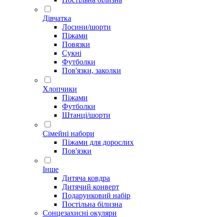
Дівчатка
Лосини/шорти
Піжами
Повязки
Сукні
Футболки
Пов'язки, заколки
Хлопчики
Піжами
Футболки
Штанці/шорти
Сімейні набори
Піжами для дорослих
Пов'язки
Інше
Дитяча ковдра
Дитячий конверт
Подарунковий набір
Постільна білизна
Сонцезахисні окуляри