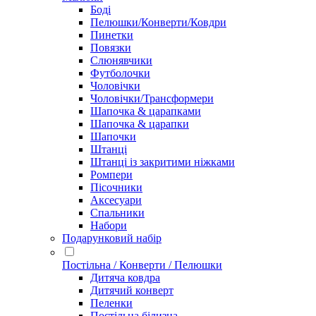
Боді
Пелюшки/Конверти/Ковдри
Пинетки
Повязки
Слюнявчики
Футболочки
Чоловічки
Чоловічки/Трансформери
Шапочка & царапками
Шапочка & царапки
Шапочки
Штанці
Штанці із закритими ніжками
Ромпери
Пісочники
Аксесуари
Спальники
Набори
Подарунковий набір
Постільна / Конверти / Пелюшки
Дитяча ковдра
Дитячий конверт
Пеленки
Постільна білизна