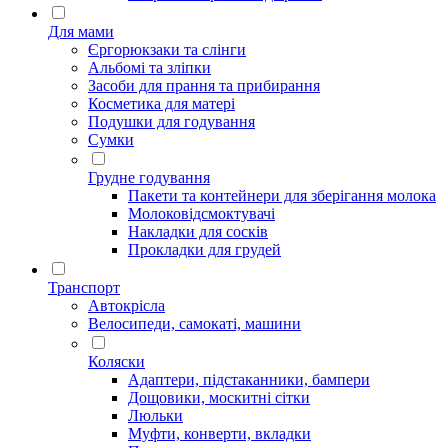
Для мами
Єргорюкзаки та слінги
Альбомі та зліпки
Засоби для прання та прибирання
Косметика для матері
Подушки для годування
Сумки
Грудне годування
Пакети та контейнери для зберігання молока
Молоковідсмоктувачі
Накладки для сосків
Прокладки для грудей
Транспорт
Автокрісла
Велосипеди, самокаті, машини
Коляски
Адаптери, підстаканники, бампери
Дощовики, москитні сітки
Люльки
Муфти, конверти, вкладки