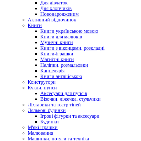
Для дівчаток
Для хлопчиків
Новонародженим
Активний відпочинок
Книги
Книги українською мовою
Книги для малюків
Музичні книги
Книги з віконцями, розкладні
Книги-іграшки
Магнітні книги
Наліпки, розмальовки
Канцелярія
Книги англійською
Конструтори
Кукли, пупси
Аксесуари для пупсів
Візочки, ліжечка, стульчики
Ліхтарики та театр тіней
Лялькові будинки
Ігрові фігурки та аксесуари
Будинки
М'які іграшки
Малювання
Машинки, потяги та техніка