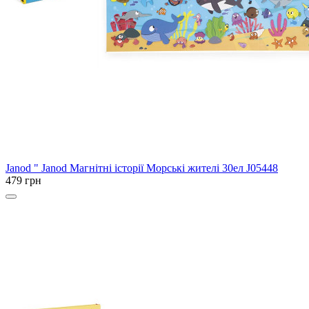
Janod
" Janod Магнітні історії Морські жителі 30ел J05448
479 грн