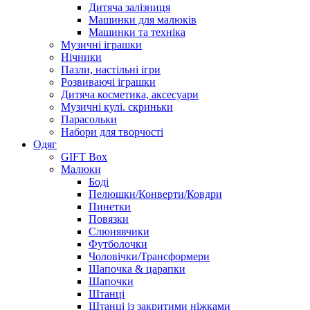
Дитяча залізниця
Машинки для малюків
Машинки та техніка
Музичні іграшки
Нічники
Пазли, настільні ігри
Розвиваючі іграшки
Дитяча косметика, аксесуари
Музичні кулі. скриньки
Парасольки
Набори для творчості
Одяг
GIFT Box
Малюки
Боді
Пелюшки/Конверти/Ковдри
Пинетки
Повязки
Слюнявчики
Футболочки
Чоловічки/Трансформери
Шапочка & царапки
Шапочки
Штанці
Штанці із закритими ніжками