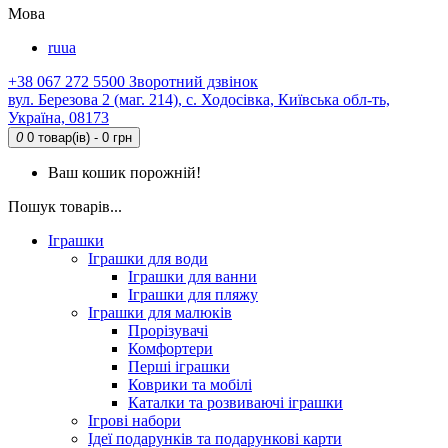
Мова
ru
ua
+38 067 272 5500
Зворотний дзвінок
вул. Березова 2 (маг. 214), с. Ходосівка, Київська обл-ть,
Україна, 08173
0
0 товар(ів) - 0 грн
Ваш кошик порожній!
Пошук товарів...
Іграшки
Іграшки для води
Іграшки для ванни
Іграшки для пляжу
Іграшки для малюків
Прорізувачі
Комфортери
Перші іграшки
Коврики та мобілі
Каталки та розвиваючі іграшки
Ігрові набори
Ідеї ​​подарунків та подарункові карти