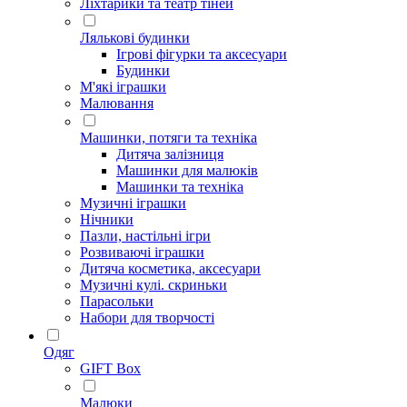
Ліхтарики та театр тіней
Лялькові будинки
Ігрові фігурки та аксесуари
Будинки
М'які іграшки
Малювання
Машинки, потяги та техніка
Дитяча залізниця
Машинки для малюків
Машинки та техніка
Музичні іграшки
Нічники
Пазли, настільні ігри
Розвиваючі іграшки
Дитяча косметика, аксесуари
Музичні кулі. скриньки
Парасольки
Набори для творчості
Одяг
GIFT Box
Малюки