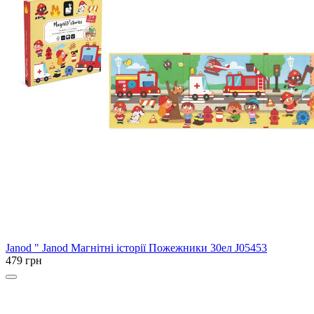
Janod
" Janod Магнітні історії Пожежники 30ел J05453
479 грн