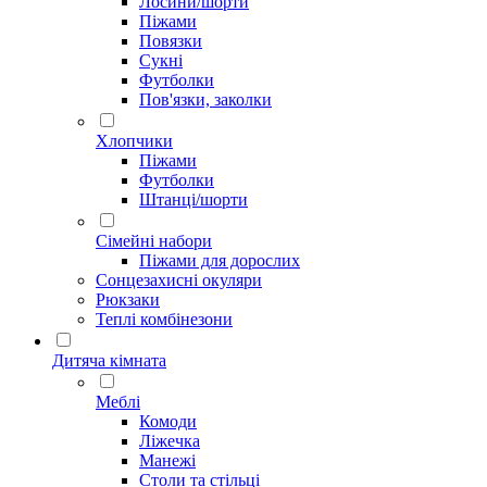
Лосини/шорти
Піжами
Повязки
Сукні
Футболки
Пов'язки, заколки
Хлопчики
Піжами
Футболки
Штанці/шорти
Сімейні набори
Піжами для дорослих
Сонцезахисні окуляри
Рюкзаки
Теплі комбінезони
Дитяча кімната
Меблі
Комоди
Ліжечка
Манежі
Столи та стільці