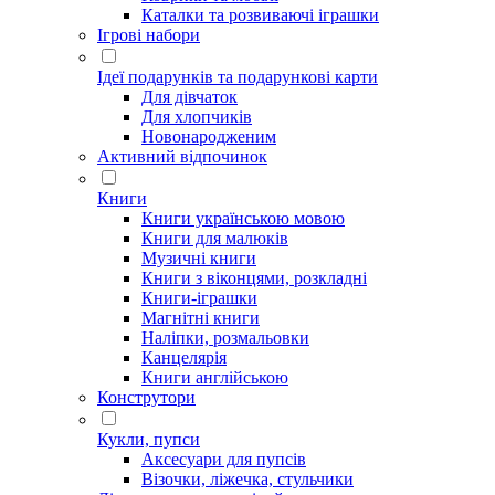
Каталки та розвиваючі іграшки
Ігрові набори
Ідеї ​​подарунків та подарункові карти
Для дівчаток
Для хлопчиків
Новонародженим
Активний відпочинок
Книги
Книги українською мовою
Книги для малюків
Музичні книги
Книги з віконцями, розкладні
Книги-іграшки
Магнітні книги
Наліпки, розмальовки
Канцелярія
Книги англійською
Конструтори
Кукли, пупси
Аксесуари для пупсів
Візочки, ліжечка, стульчики