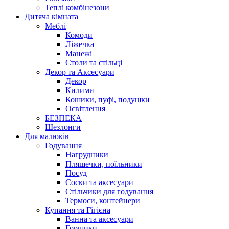
Теплі комбінезони
Дитяча кімната
Меблі
Комоди
Ліжечка
Манежі
Столи та стільці
Декор та Аксесуари
Декор
Килими
Кошики, пуфі, подушки
Освітлення
БЕЗПЕКА
Шезлонги
Для малюків
Годування
Нагрудники
Пляшечки, поїльники
Посуд
Соски та аксесуари
Стільчики для годування
Термоси, контейнери
Купання та Гігієна
Ванна та аксесуари
Горщики