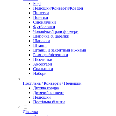
Боді
Пелюшки/Конверти/Ковдри
Пинетки
Повязки
Слюнявчики
Футболочки
Чоловічки/Трансформери
Шапочка & царапки
Шапочки
Штанці
Штанці із закритими ніжками
Ромпери/пісочники
Пісочники
Аксесуари
Спальники
Набори
Постільна / Конверти / Пелюшки
Дитяча ковдра
Дитячий конверт
Пелюшки
Постільна білизна
Дівчатка