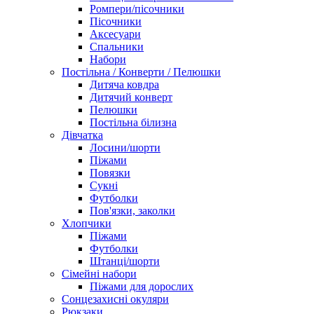
Ромпери/пісочники
Пісочники
Аксесуари
Спальники
Набори
Постільна / Конверти / Пелюшки
Дитяча ковдра
Дитячий конверт
Пелюшки
Постільна білизна
Дівчатка
Лосини/шорти
Піжами
Повязки
Сукні
Футболки
Пов'язки, заколки
Хлопчики
Піжами
Футболки
Штанці/шорти
Сімейні набори
Піжами для дорослих
Сонцезахисні окуляри
Рюкзаки