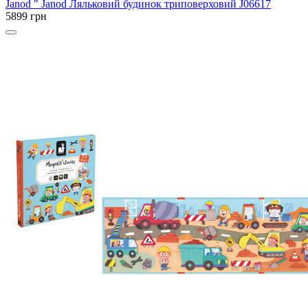
Janod
" Janod Ляльковий будинок триповерховий J06617
5899 грн