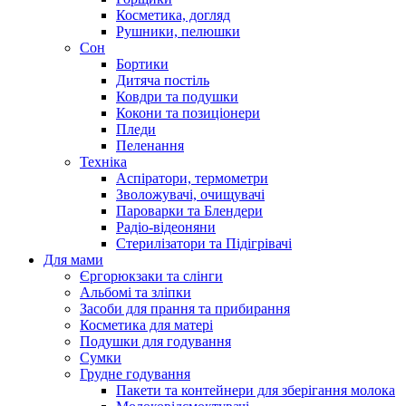
Косметика, догляд
Рушники, пелюшки
Сон
Бортики
Дитяча постіль
Ковдри та подушки
Кокони та позиціонери
Пледи
Пеленання
Техніка
Аспіратори, термометри
Зволожувачі, очищувачі
Пароварки та Блендери
Радіо-відеоняни
Стерилізатори та Підігрівачі
Для мами
Єргорюкзаки та слінги
Альбомі та зліпки
Засоби для прання та прибирання
Косметика для матері
Подушки для годування
Сумки
Грудне годування
Пакети та контейнери для зберігання молока