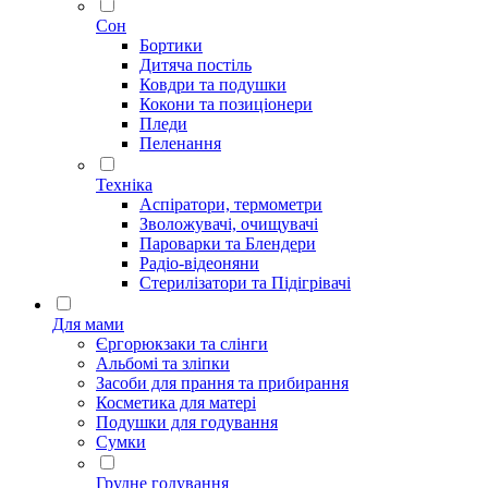
Сон
Бортики
Дитяча постіль
Ковдри та подушки
Кокони та позиціонери
Пледи
Пеленання
Техніка
Аспіратори, термометри
Зволожувачі, очищувачі
Пароварки та Блендери
Радіо-відеоняни
Стерилізатори та Підігрівачі
Для мами
Єргорюкзаки та слінги
Альбомі та зліпки
Засоби для прання та прибирання
Косметика для матері
Подушки для годування
Сумки
Грудне годування